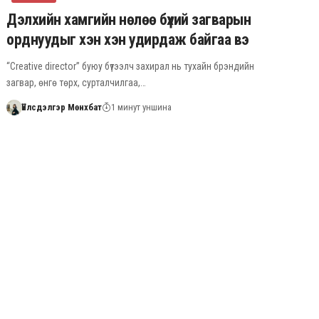
Дэлхийн хамгийн нөлөө бүхий загварын
орднуудыг хэн хэн удирдаж байгаа вэ
“Creative director” буюу бүтээлч захирал нь тухайн брэндийн
загвар, өнгө төрх, сурталчилгаа,…
Үйлсдэлгэр Мөнхбат
1 минут уншина