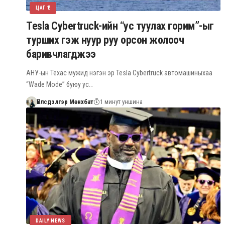
ЦАГ ҮЕ
Tesla Cybertruck-ийн “ус туулах горим”-ыг
турших гэж нуур руу орсон жолооч
баривчлагджээ
АНУ-ын Техас мужид нэгэн эр Tesla Cybertruck автомашиныхаа
“Wade Mode” буюу ус…
Үйлсдэлгэр Мөнхбат
1 минут уншина
DAILY NEWS