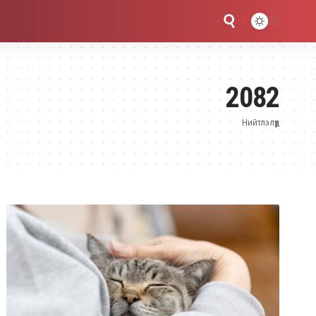
2082
Нийтлэлүүд