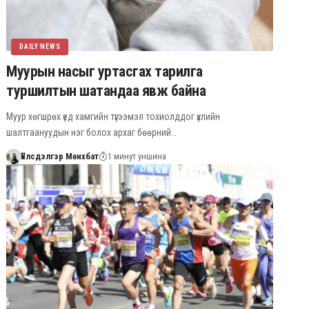
DAILY NEWS
Муурын насыг уртасгах тарилга
туршилтын шатандаа явж байна
Муур хөгшрөх үед хамгийн түгээмэл тохиолддог үхлийн
шалтгаануудын нэг болох архаг бөөрний…
Үйлсдэлгэр Мөнхбат
1 минут уншина