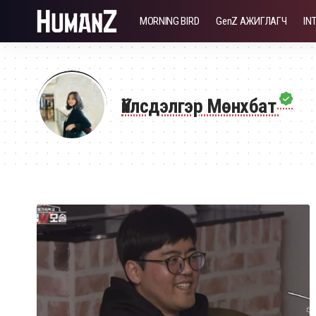
MORNING BIRD
GenZ АЖИГЛАГЧ
IN
Үйлсдэлгэр Мөнхбат