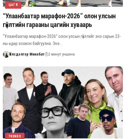
ЦАГ ҮЕ
“Улаанбаатар марафон-2026” олон улсын
гүйлтийн гарааны цагийн хуваарь
“Улаанбаатар марафон-2026” олон улсын гүйлтийг энэ сарын 23-
ны өдөр зохион байгуулна. Энэ…
Үйлсдэлгэр Мөнхбат
2 минут уншина
TRENDS