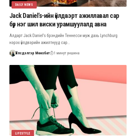
DAILY NEWS
Jack Daniel’s-ийн үйлдвэрт ажиллавал сар
бүр нэг шил виски урамшуулалд авна
Алдарт Jack Daniel’s брэндийн Теннесси муж дахь Lynchburg
нэрэх үйлдвэрийн ажилтнууд сар…
Үйлсдэлгэр Мөнхбат
1 минут уншина
LIFESTYLE