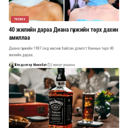
TRENDS
40 жилийн дараа Диана гүнжийн төрх дахин
амиллаа
Диана гүнжийн 1987 онд өмсөж байсан домогт Каннын төрх 40
жилийн дараа…
Үйлсдэлгэр Мөнхбат
2 минут уншина