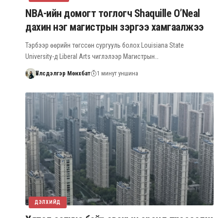
NBA-ийн домогт тоглогч Shaquille O’Neal
дахин нэг магистрын зэргээ хамгаалжээ
Тэрбээр өөрийн төгссөн сургууль болох Louisiana State
University-д Liberal Arts чиглэлээр Магистрын…
Үйлсдэлгэр Мөнхбат
1 минут уншина
ДЭЛХИЙД