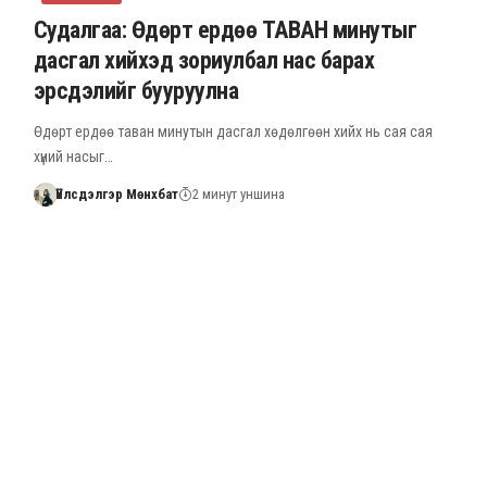
Судалгаа: Өдөрт ердөө ТАВАН минутыг
дасгал хийхэд зориулбал нас барах
эрсдэлийг бууруулна
Өдөрт ердөө таван минутын дасгал хөдөлгөөн хийх нь сая сая
хүний насыг…
Үйлсдэлгэр Мөнхбат
2 минут уншина