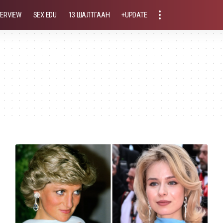
TERVIEW
SEX EDU
13 ШАЛТГААН
+UPDATE