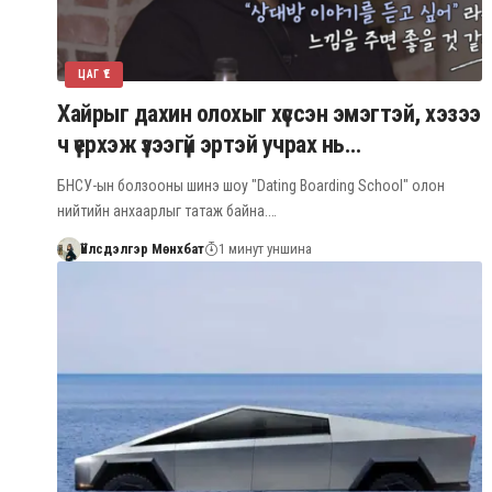
ЦАГ ҮЕ
Хайрыг дахин олохыг хүссэн эмэгтэй, хэзээ
ч үерхэж үзээгүй эртэй учрах нь…
БНСУ-ын болзооны шинэ шоу "Dating Boarding School" олон
нийтийн анхаарлыг татаж байна.…
Үйлсдэлгэр Мөнхбат
1 минут уншина