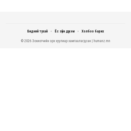
Бидний тухай
Ёс зүйн дүрэм
Холбоо барих
© 2026 Зохиогчийн эрх хуулиар хамгаалагдсан | humanz.mn