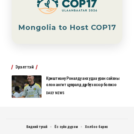
Mongolia to Host COP17
Эрэлттэй
Криштиану Роналду анх удаа уран сайхны
олон ангит цувралд дүр бүтээхээр болжээ
DAILY NEWS
Бидний тухай
Ёс зүйн дүрэм
Холбоо барих