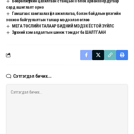
Бөөрөлжүүтийн цахилгаан станцын II блок арванхоёрдугаар
сард ашиглалт орно
Гамшгаас хамгаалах үйл ажиллагаа, бэлэн байдлын үзлэгийн
зохион байгуулалтын талаар мэдээлэл өглөө
МЕГА ТӨСЛИЙН ТАЛААР БИДНИЙ МЭДЭХ ЁСТОЙ ЗҮЙЛС
Зүрхний хэм алдалтын шинж тэмдэг ба ШАЛТГААН
Сэтгэгдэл бичих...