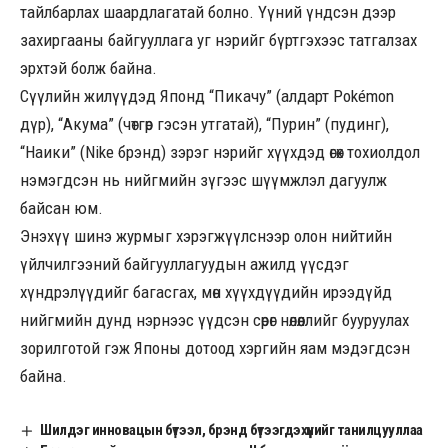
тайлбарлах шаардлагатай болно. Үүний үндсэн дээр
захиргааны байгууллага уг нэрийг бүртгэхээс татгалзах
эрхтэй болж байна.
Сүүлийн жилүүдэд Японд “Пикачу” (алдарт Pokémon
дүр), “Акума” (чөтгөр гэсэн утгатай), “Пурин” (пудинг),
“Наики” (Nike брэнд) зэрэг нэрийг хүүхдэд өгөх тохиолдол
нэмэгдсэн нь нийгмийн зүгээс шүүмжлэл дагуулж
байсан юм.
Энэхүү шинэ журмыг хэрэгжүүлснээр олон нийтийн
үйлчилгээний байгууллагуудын ажилд үүсдэг
хүндрэлүүдийг багасгах, мөн хүүхдүүдийн ирээдүйд
нийгмийн дунд нэрнээс үүдсэн сөрөг нөлөөллийг бууруулах
зорилготой гэж Японы дотоод хэргийн яам мэдэгдсэн
байна.
Шилдэг инновацын бүтээл, брэнд бүтээгдэхүүнийг танилцууллаа