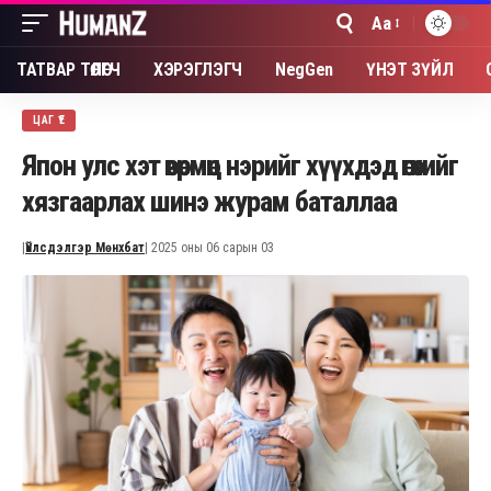
Aa
Font
Resizer
ТАТВАР ТӨЛӨГЧ
ХЭРЭГЛЭГЧ
NegGen
ҮНЭТ ЗҮЙЛ
ЦАГ ҮЕ
Япон улс хэт өвөрмөц нэрийг хүүхдэд өгөхийг
хязгаарлах шинэ журам баталлаа
|
Үйлсдэлгэр Мөнхбат
| 2025 оны 06 сарын 03