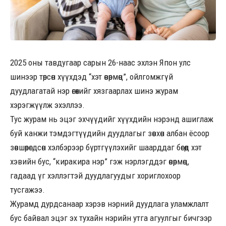
2025 оны тавдугаар сарын 26-наас эхлэн Япон улс
шинээр төрсөн хүүхдэд “хэт өвөрмөц”, ойлгомжгүй
дуудлагатай нэр өгөхийг хязгаарлах шинэ журам
хэрэгжүүлж эхэллээ.
Тус журам нь эцэг эхчүүдийг хүүхдийн нэрэнд ашиглаж
буй канжи тэмдэгтүүдийн дуудлагыг зөвхөн албан ёсоор
зөвшөөрөгдсөн хэлбэрээр бүртгүүлэхийг шаарддаг бөгөөд хэт
хэвийн бус, “киракира нэр” гэж нэрлэгддэг өвөрмөц,
гадаад үг хэллэгтэй дуудлагуудыг хориглохоор
тусгажээ.
Журамд дурдсанаар хэрэв нэрний дуудлага уламжлалт
бус байвал эцэг эх тухайн нэрийн утга агуулгыг бичгээр