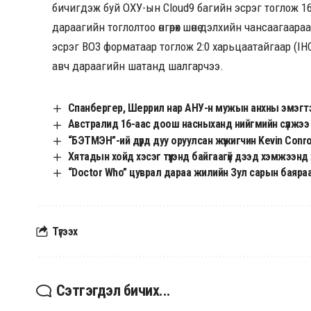
бичигдэж буй ОХУ-ын Cloud9 багийн эсрэг тоглож 1
дараагийн тоглолтоо өнгөрөх шөнө дэлхийн чансаагаа
эсрэг BO3 форматаар тоглож 2:0 харьцаатайгаар (IHC p
авч дараагийн шатанд шалгарчээ.
Спанбергер, Шеррил нар АНУ-н мужын анхны эмэгт
Австралид 16-аас доош насныханд нийгмийн сүлжээ
“БЭТМЭН”-ий дүрд дуу оруулсан жүжигчин Kevin Conr
Хятадын хойд хэсэг түүхэнд байгаагүй дээд хэмжээнд 
“Doctor Who” цуврал дараа жилийн Зул сарын баяраа
Түгээх
Сэтгэгдэл бичих...