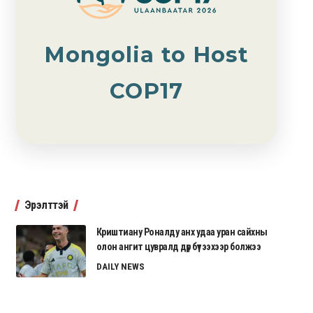
Mongolia to Host
COP17
Эрэлттэй
Криштиану Роналду анх удаа уран сайхны
олон ангит цувралд дүр бүтээхээр болжээ
DAILY NEWS