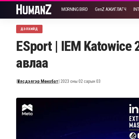
MORNING BIRD
GenZ АЖИГЛАГЧ
IN
ДЭЛХИЙД
ESport | IEM Katowi
авлаа
|
Үйлсдэлгэр Мөнхбат
| 2023 оны 02 сарын 03