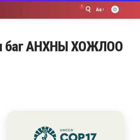
1
Aa
Font
Resizer
лын баг АНХНЫ ХОЖЛОО