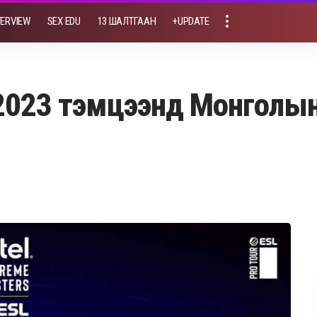
TERVIEW
SEX EDU
13 ШАЛТГААН
+UPDATE
ce 2023 тэмцээнд Монго