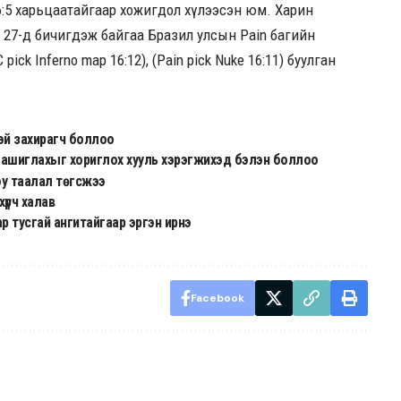
6:5 харьцаатайгаар хожигдол хүлээсэн юм. Харин
раа 27-д бичигдэж байгаа Бразил улсын Pain багийн
ick Inferno map 16:12), (Pain pick Nuke 16:11) буулган
эй захирагч боллоо
 ашиглахыг хориглох хууль хэрэгжихэд бэлэн боллоо
oy таалал төгсжээ
хүрч халав
р тусгай ангитайгаар эргэн ирнэ
Facebook