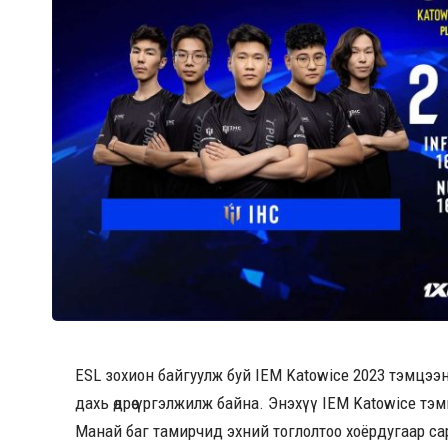
ESL зохион байгуулж буй IEM Katowice 2023 тэмцээ
дахь өдрөө үргэлжилж байна. Энэхүү IEM Katowice тэм
Манай баг тамирчид эхний тоглолтоо хоёрдугаар са