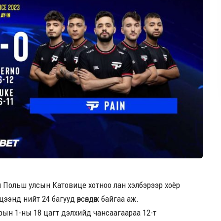
н Польш улсын Катовице хотноо лан хэлбэрээр хоёр
цээнд нийт 24 багууд өрсөлдөж байгаа аж.
рын 1-ны 18 цагт дэлхийд чансаагаараа 12-т