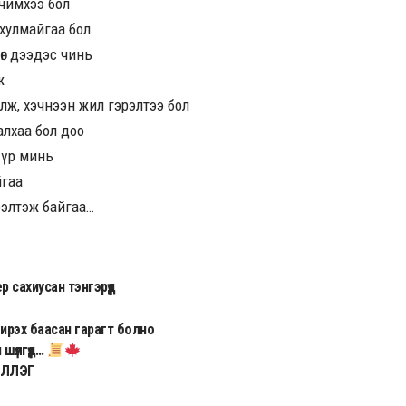
 чимхээ бол
 хулмайгаа бол
вөг дээдэс чинь
ж
лж, хэчнээн жил гэрэлтээ бол
алхаа бол доо
л үр минь
йгаа
рэлтэж байгаа…
 сахиусан тэнгэрүүд
ирэх баасан гарагт болно
шүлгүүд…
ҮЛЛЭГ