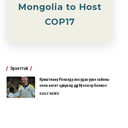
Mongolia to Host
COP17
Эрэлттэй
Криштиану Роналду анх удаа уран сайхны
олон ангит цувралд дүр бүтээхээр болжээ
DAILY NEWS