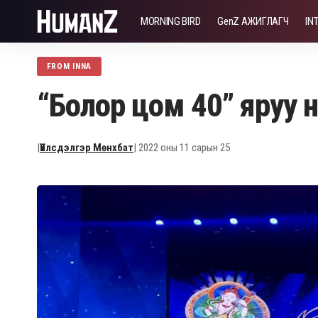
MORNING BIRD
GenZ АЖИГЛАГЧ
IN
FROM INNA
“Болор цом 40” яруу н
|
Үйлсдэлгэр Мөнхбат
| 2022 оны 11 сарын 25