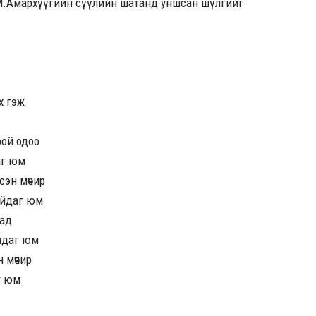
М.Амархүүгийн сүүлийн шатанд уншсан шүлгийг
х гэж
рой одоо
аг юм
эсэн мөчир
байдаг юм
аад
йдаг юм
н мөчир
г юм