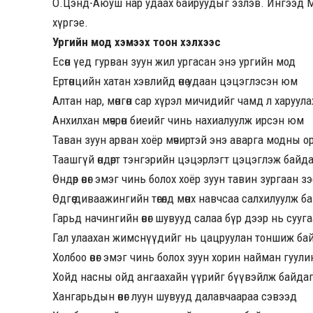
О.Цэнд-Аюуш нар удаах байруудыг эзлэв. Ингээд 
хүргэе.
Ургийн мод хэмээх тоон хэлхээс
Есөн үед гурван зуун жил ургасан энэ ургийн мод
Ертөнцийн хатан хэвлийд өнө удаан цэцэглэсэн юм
Алтан нар, мөнгөн сар хүрэл мичидийг чамд л харуула
Анхилхан мөчрөн биеийг чинь нахиалуулж ирсэн юм
Таван зуун арван хоёр мөчиртэй энэ аварга модны о
Таашгүй өндөрт тэнгэрийн цэцэрлэгт цэцэглэж байд
Өндөр өвөг эмэг чинь болох хоёр зуун тавин зургаан з
Өдгөө диваажингийн төгөлд мөнх навчсаа салхилуулж 
Гарьд начингийн өвөг шувууд салаа бүр дээр нь сууг
Гал улаахан жимснүүдийг нь цацруулан тоншиж ба
Холбоо өвөг эмэг чинь болох зуун хорин найман гуули
Хойд насны ойд ангаахайн үүрийг бүүвэйлж байда
Хангарьдын өвөг луун шувууд далавчаараа сэвээд