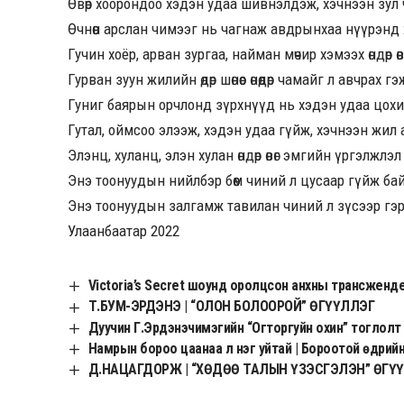
Өвөр хоорондоо хэдэн удаа шивнэлдэж, хэчнээн зул
Өчнөөн арслан чимээг нь чагнаж авдрынхаа нүүрэнд
Гучин хоёр, арван зургаа, найман мөчир хэмээх өндөр ө
Гурван зуун жилийн өдөр шөнөөс өнөөдөр чамайг л авчрах гэ
Гуниг баярын орчлонд зүрхнүүд нь хэдэн удаа цохи
Гутал, оймсоо элээж, хэдэн удаа гүйж, хэчнээн жил 
Элэнц, хуланц, элэн хулан өндөр өвөг эмгийн үргэлжлэ
Энэ тоонуудын нийлбэр бөөм чиний л цусаар гүйж ба
Энэ тоонуудын залгамж тавилан чиний л зүсээр гэ
Улаанбаатар 2022
Victoria’s Secret шоунд оролцсон анхны трансжендер
Т.БУМ-ЭРДЭНЭ | “ОЛОН БОЛООРОЙ” ӨГҮҮЛЛЭГ
Дуучин Г.Эрдэнэчимэгийн “Огторгуйн охин” тоглолт 
Намрын бороо цаанаа л нэг уйтай | Бороотой өдрийн 
Д.НАЦАГДОРЖ | “ХӨДӨӨ ТАЛЫН ҮЗЭСГЭЛЭН” ӨГҮ