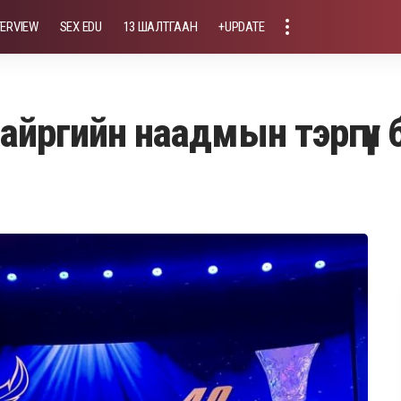
TERVIEW
SEX EDU
13 ШАЛТГААН
+UPDATE
айргийн наадмын тэргүүн 