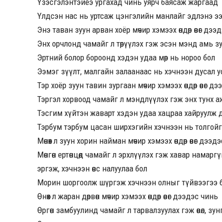
Үзэсгэлэнтэйеэ ургахад чинь уярч баясаж жаргаад
Үлдсэн нас нь уртсаж цэнгэлийн манлайг эдлэнэ э
Энэ таван зуун арван хоёр мөчир хэмээх өндөр өвөг дээ
Энх орчлонд чамайг л төрүүлэх гэж эсэн мэнд амь з
Эртний болор бороонд хэдэн удаа мөр нь нороо бол
Ээмэг зүүлт, малгайн залаанаас нь хэчнээн дусал у
Тэр хоёр зуун тавин зургаан мөчир хэмээх өндөр өвөг д
Тэргэл хорвоод чамайг л мэндлүүлэх гэж энх тунх аж т
Тэсгим хүйтэн жаварт хэдэн удаа хацраа хайруулж 
Тэрбум тэрбум цасан ширхэгийн хэчнээн нь толгойг
Мөнөөх л зуун хорин найман мөчир хэмээх өндөр өвөг дээд
Мөнгөн ертөнцөд чамайг л эрхлүүлэх гэж хавар намар
эргэж, хэчнээн өвс налуулаа бол
Морин шоргоолж шүргэж хэчнээн олныг түйвээгээ 
Өнөөх л жаран дөрвөн мөчир хэмээх өндөр өвөг дээдэс чинь
Өргөн замбуулинд чамайг л тарвалзуулах гэж өвөл, зун