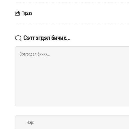
Түгээх
Сэтгэгдэл бичих...