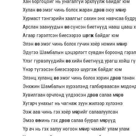
Хан боргоцойг нь унагалгүй эрхлүүлж байдаг юм
Хулан өвөг эмэг чинь болох жаран дөрвөн оюу мөчир
Хурмаст тэнгэрийн хаалгыг сахин энх навчсаа буд
Арслан заануудын өвөг сүнсэн биетнүүд нааш цааш 
Агаар гэрэлтсэн биесээрээ шөргөөж байдаг юм
Элэн өвөг эмэг чинь болох гучин хоёр номин мөчир
Эдүгээ Шамбалын цэцэрлэгт сувдан бороонд гэрэ
Үлэг гүрвэлүүдийн өвөг хийн биетнүүд урагш хойш г
Үнэр түгээсэн биеэсээрээ шүргэж байдаг юм
Элэнц хуланц өвөг эмэг чинь болох хорин дөрвөн танан
Энхжин Шамбалын хүрээлэнд галбирваасан модонд
Хувилгаан орчлонд үлдээсэн дөрвөн салаа мөчрөө
Хугарч унахыг нь чагнаж зуун жилээр хүлээнэ
Ээж аав чинь гэх хоёр мөчрийг салаалуулсан
Эмээ өвөө чинь гэх дөрвөн салаа буурал мөчрүүд
Үр ач нь гэх залуу ногоон мөчир чамайг улам улам