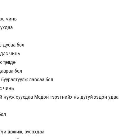
э
дэс чинь
уухдаа
с дусаа бол
ээдэс чинь
өрөхдөө
даараа бол
 бууралтуулж лавсаа бол
эс чинь
гүй нүүж суухдаа Модон тэрэгнийх нь дугуй хэдэн удаа
бол
гүй өвөлжиж, зусахдаа