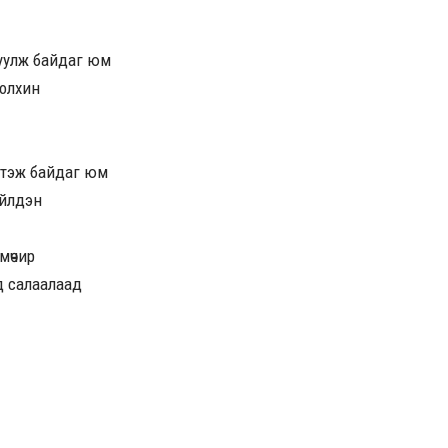
руулж байдаг юм
холхин
лтэж байдаг юм
үйлдэн
 мөчир
 салаалаад