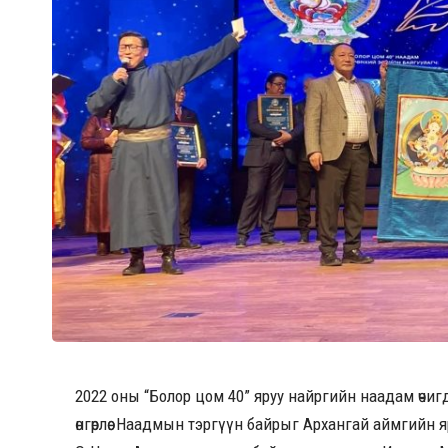
2022 оны “Болор цом 40” яруу найргийн наадам өчигдө
өнгөрлөө. Наадмын тэргүүн байрыг Архангай аймгийн 