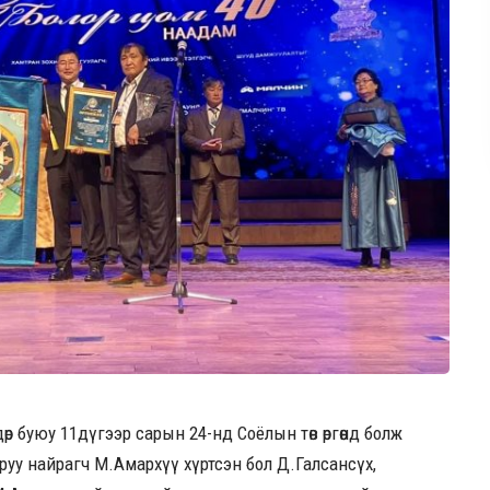
р буюу 11дүгээр сарын 24-нд Соёлын төв өргөөнд болж
яруу найрагч М.Амархүү хүртсэн бол Д.Галсансүх,