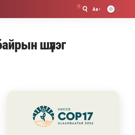
1
Aa
Font
Resizer
байрын шүлэг