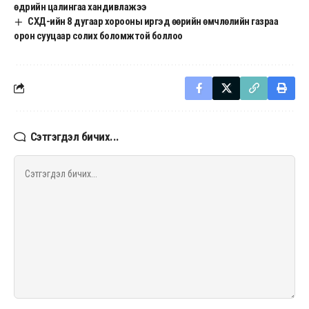
өдрийн цалингаа хандивлажээ
СХД-ийн 8 дугаар хорооны иргэд өөрийн өмчлөлийн газраа
орон сууцаар солих боломжтой боллоо
Сэтгэгдэл бичих...