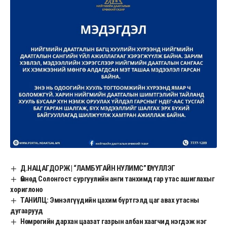
Д.НАЦАГДОРЖ | “ЛАМБУГАЙН НУЛИМС” ӨГҮҮЛЛЭГ
Өмнөд Солонгост сургуулийн анги танхимд гар утас ашиглахыг
хориглоно
ТАНИЛЦ: Эмнэлгүүдийн цахим бүртгэлд цаг авах утасны
дугаарууд
Нөмрөгийн дархан цаазат газрын албан хаагчид нэгдэж нэг