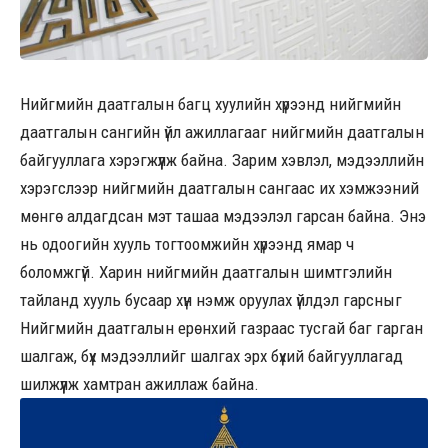
Нийгмийн даатгалын багц хуулийн хүрээнд нийгмийн
даатгалын сангийн үйл ажиллагааг нийгмийн даатгалын
байгууллага хэрэгжүүлж байна. Зарим хэвлэл, мэдээллийн
хэрэгслээр нийгмийн даатгалын сангаас их хэмжээний
мөнгө алдагдсан мэт ташаа мэдээлэл гарсан байна. Энэ
нь одоогийн хууль тогтоомжийн хүрээнд ямар ч
боломжгүй. Харин нийгмийн даатгалын шимтгэлийн
тайланд хууль бусаар хүн нэмж оруулах үйлдэл гарсныг
Нийгмийн даатгалын ерөнхий газраас тусгай баг гарган
шалгаж, бүх мэдээллийг шалгах эрх бүхий байгууллагад
шилжүүлж хамтран ажиллаж байна.