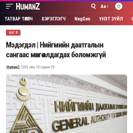
Aa
Font
Resizer
ТАТВАР ТӨЛӨГЧ
ХЭРЭГЛЭГЧ
NegGen
ҮНЭТ ЗҮЙЛ
ЦАГ ҮЕ
Мэдэгдэл | Нийгмийн даатгалын
сангаас мөнгө алдагдах боломжгүй
|
HumanZ
| 2025 оны 10 сарын 29