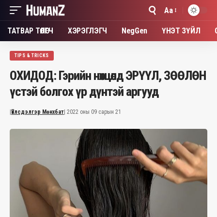
Aa
Font
Resizer
ТАТВАР ТӨЛӨГЧ
ХЭРЭГЛЭГЧ
NegGen
ҮНЭТ ЗҮЙЛ
TIPS & TRICKS
ОХИДОД: Гэрийн нөхцөлд ЭРҮҮЛ, ЗӨӨЛӨН
үстэй болгох үр дүнтэй аргууд
|
Үйлсдэлгэр Мөнхбат
| 2022 оны 09 сарын 21