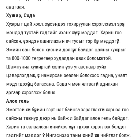
авцгаая.
Хужир, Сода
Хужрыг цай хоол, хүнсэндээ тохируулан хэрэглэвэл эрүүл
мэндэд тустай гэдгийг ихэнх хүмүүс мэддэг. Харин гоо
сайхан, үсэндээ ашиглахын ач тусыг тэр бүр мэддэгүй.
Эмийн сан, болон хүнсний дэлгүүрт байдаг цайны хужрыг
та 800-1000 төгрөгөөр худалдан авах боломжтой.
Шампуниа хужиртай холин үсээ угааснаар хуйх
цэвэрлэгдэж, үс намирсан зөөлөн болохоос гадна, уналт
мэдэгдэхүйц багасана. Сода ч мөн ялгаагүй адилхан
аргаар хэрэглэж болно.
Алое гель
Эмэгтэй хүн бүрийн гэрт нэг байнга хэрэглэхгүй хэрнээ гоо
сайхны тавиур дээр нь байж л байдаг алое гель байдаг.
Харин та салаалсан үснийхээ үзүүрт түрхэж хэрэглэж болдог
гэдгийг мэддэг үү? Ингэснээр таны үсний үзүүр чийглэг болж,