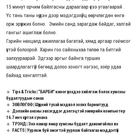
15 минут орчим байлгасны дараагаар үсээ угаагаарай .
Үс тань таны нүдэн дээр мэдэгдэхүйц өөрчлөгдөн өнгө
орж эрүүлжих болно. Эмийн санд зарагдаж байдаг, халгай
гангыг ашиглаж болно.
Гэрийн нөхцөлд ажиллагаа багатай, хямд аргаар гоёмсог
үстэй болоорой. Харин гоо сайхныхаа төлөө та битгий
залхуураарай. Эдгээр аргыг байнга турших
шаардлагаггүй бөгөөд долоо хоногт нэгээс, хоёр удаа
байхад хангалттай.
Tips & Tricks | “БАРБИ” киног үзэхдээ хийлгэж болох хумсны
будалтуудын санаа
ЗӨВЛӨГӨӨ | Шүдний тухай мэдвэл зохих баримтууд
Дэлхийн анхны эвхэгддэг дэлгэцтэй зөөврийн компьютер
16.7 инч хүртэл сунана
ТРЭНД | Энэ намар ямар хумсны будалт давамгайлах вэ
FACTS | Уурлаж буй эмэгтэй уурлаж байгаагаа мэддэггүй