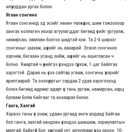
илүү хурдан ургах болно.
Ягаан сонгино
Ягаан сонгинод эд эсийг нөхөн төлжүүлэх, шим тэжээлээр
хангах коллаген ихээр агуулагддаг бөгөөд үсийг ургуулж,
намирсан, зөөлхөн болгох шидтэй юм. Та 2-4 ширхэг
сонгиныг шахаж, шүүсийг нь аваарай. Эсвэл сонгиноо
хэрчиж, багахан усанд хийж, шүүсийг нь ашигласан ч
болно. Ямартай ч үүнийгээ үсэндээ түрхэж, 1 цаг байлгах
хэрэгтэй. Дараа нь үсээ сайтар угааж, сонгины үнэрийг
арилгаарай. Та энэхүү аргыг сардаа 2 удаа хэрэглэхэд
болох бөгөөд өдрөөс өдөрт үс тань ургаж, намирсан, харц
булаам болж байгааг та анзаарах болно.
Ганга, Халгай
Хэрвээ таны үс унаж, удаан ургаад өнгө алдаад байгаа
бол ганга, халгай хандлан үсэндээ шавшиж, зориулалтын
малгай, байхгүй бол хүнсний уут, алчуураар үсээ ороон 10-