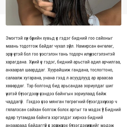
Эмэгтэй хүн бүрийн хувьд үс гэдэг бидний гоо сайхныг
маань тодотгож байдаг чухал зүйл. Намирсан өнгөлөг,
эрүүл үстэй бол гоо үзэсгэлэн тань тодорч илүү үзэсгэлэнтэй
харагдана. Хүний үс гэдэг, бидний арьстай адил арчилгаа,
анхаарал шаарддаг. Хуурайшиж гандана, тослогтоно,
салаалж хугарана, унана гээд л асуудлууд ар араасаа
хөвөрдөг. Тэр болгонд бид арьсандаа зориулдаг шиг
үнэтэй бүтээгдэхүүн үсэндээ байнгын зориулаад байж
чаддагүй. Гэхдээ үсээ мянган төгрөгний бүтээгдэхүүнээр ч
гялалзсан сайхан болгож болох аргыг та мэдэх үү? Бидний
өдөр тутамдаа байнга хэргэлдэг хирнээ бидний
анзаараад байдаггүй үс эрүүлжүүлэх бүтээгдэхүүнүүдийг мэдэж