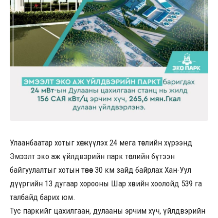
Улаанбаатар хотыг хөгжүүлэх 24 мега төслийн хүрээнд
Эмээлт эко аж үйлдвэрийн парк төслийн бүтээн
байгуулалтыг хотын төвөөс 30 км зайд байрлах Хан-Уул
дүүргийн 13 дугаар хорооны Шар хөвийн хоолойд 539 га
талбайд барих юм.
Тус паркийг цахилгаан, дулааны эрчим хүч, үйлдвэрийн