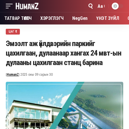
Aa
Font
Resizer
ТАТВАР ТӨЛӨГЧ
ХЭРЭГЛЭГЧ
NegGen
ҮНЭТ ЗҮЙЛ
ЦАГ ҮЕ
Эмээлт аж үйлдвэрийн паркийг
цахилгаан, дулаанаар хангах 24 мвт-ын
дулааны цахилгаан станц барина
|
HumanZ
| 2025 оны 09 сарын 30