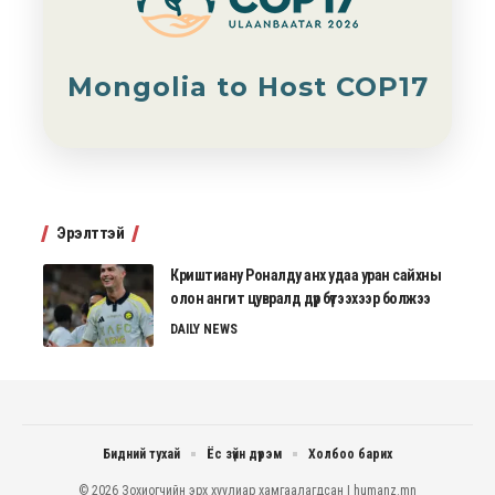
Mongolia to Host COP17
Эрэлттэй
Криштиану Роналду анх удаа уран сайхны
олон ангит цувралд дүр бүтээхээр болжээ
DAILY NEWS
Бидний тухай
Ёс зүйн дүрэм
Холбоо барих
© 2026 Зохиогчийн эрх хуулиар хамгаалагдсан | humanz.mn