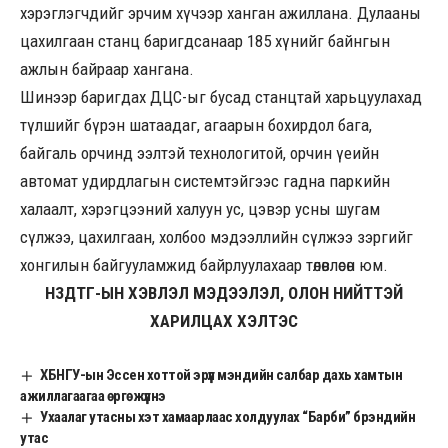
хэрэглэгчдийг эрчим хүчээр ханган ажиллана. Дулааны
цахилгаан станц баригдсанаар 185 хүнийг байнгын
ажлын байраар хангана.
Шинээр баригдах ДЦС-ыг бусад станцтай харьцуулахад
түлшийг бүрэн шатаадаг, агаарын бохирдол бага,
байгаль орчинд ээлтэй технологитой, орчин үеийн
автомат удирдлагын системтэйгээс гадна паркийн
халаалт, хэрэгцээний халуун ус, цэвэр усны шугам
сүлжээ, цахилгаан, холбоо мэдээллийн сүлжээ зэргийг
хонгилын байгууламжид байрлуулахаар төлөвлөсөн юм.
НЗДТГ-ЫН ХЭВЛЭЛ МЭДЭЭЛЭЛ, ОЛОН НИЙТТЭЙ
ХАРИЛЦАХ ХЭЛТЭС
ХБНГУ-ын Эссен хоттой эрүүл мэндийн салбар дахь хамтын
ажиллагаагаа өргөжүүлнэ
Ухаалаг утасны хэт хамаарлаас холдуулах “Барби” брэндийн
утас