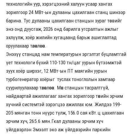
технологийн уур, хэрэгцээний халуун усаар хангах
зорилгоор 24 МВт-ын дулааны цахилгаан станц шинээр
барина. Тус дулааны цахилгаан станцын зураг төсвийг
энэ онд дуусгаж, 2026 онд барилга угсралтын ажлыг
эхлүүлж, хоёр жилийн хугацаанд барьж ашиглалтад
оруулахаар төлөвлөсөн.
Энэхүү станцад нам температурын эргэлтэт буцламтгай
үет технологи бүхий 110-130 тн/цаг уурын бүтээмжтэй
зуух хоёр ширхэг, 12 МВт-ын ПТ маягийн уурын
турбогенератор хоёрыг туслах тоноглолын хамтаар
суурилуулахаар төлөвлөсөн. Мөн станцын тасралтгүй,
найдвартай ажиллагааг хангах зорилгоор төвийн эрчим
хүчний системтэй зэрэгцээ ажиллах юм. Жилдээ 199-
205 мянган тонн нүүрс түлж, 156.0 сая кВт.ц цахилгаан
эрчим хүч, 265.6 мян.Гкал дулааны эрчим хүч
үйлдвэрлэн Эмээлт эко аж үйлдвэрийн паркийн