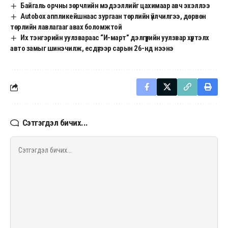
Байгаль орчны зөрчлийн мэдээллийг цахимаар авч эхэллээ
Autobox аппликейшнаас зургаан төрлийн үйлчилгээ, дөрвөн
төрлийн лавлагааг авах боломжтой
Их тэнгэрийн уулзвараас “И-март” дэлгүүрийн уулзвар хүртэлх
авто замыг шинэчилж, есдүгээр сарын 26-нд нээнэ
Сэтгэгдэл бичих...