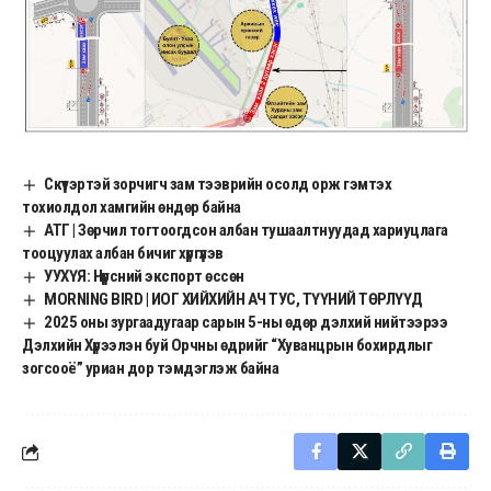
Скүүтэртэй зорчигч зам тээврийн осолд орж гэмтэх
тохиолдол хамгийн өндөр байна
АТГ | Зөрчил тогтоогдсон албан тушаалтнуудад хариуцлага
тооцуулах албан бичиг хүргүүлэв
УУХҮЯ: Нүүрсний экспорт өссөн
MORNING BIRD | ИОГ ХИЙХИЙН АЧ ТУС, ТҮҮНИЙ ТӨРЛҮҮД
2025 оны зургаадугаар сарын 5-ны өдөр дэлхий нийтээрээ
Дэлхийн Хүрээлэн буй Орчны өдрийг “Хуванцрын бохирдлыг
зогсооё” уриан дор тэмдэглэж байна