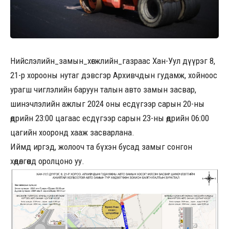
Нийслэлийн_замын_хөгжлийн_газраас
Хан-Уул дүүрэг 8,
21-р хорооны нутаг дэвсгэр Архивчдын гудамж, хойноос
урагш чиглэлийн баруун талын авто замын засвар,
шинэчлэлийн ажлыг 2024 оны есдүгээр сарын 20-ны
өдрийн 23:00 цагаас есдүгээр сарын 23-ны өдрийн 06:00
цагийн хооронд хааж засварлана.
Иймд иргэд, жолооч та бүхэн бусад замыг сонгон
хөдөлгөөнд оролцоно уу.