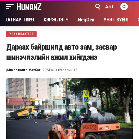
Aa
Font
Resizer
ТАТВАР ТӨЛӨГЧ
ХЭРЭГЛЭГЧ
NegGen
ҮНЭТ ЗҮЙЛ
УЛААНБААТАРТ
Дараах байршилд авто зам, засвар
шинэчлэлийн ажил хийгдэнэ
|
Мөнхсолонго Мөнхбат
| 2024 оны 09 сарын 16