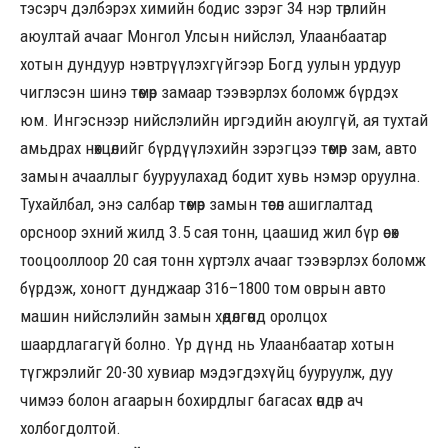
тэсэрч дэлбэрэх химийн бодис зэрэг 34 нэр төрлийн
аюултай ачааг Монгол Улсын нийслэл, Улаанбаатар
хотын дундуур нэвтрүүлэхгүйгээр Богд уулын урдуур
чиглэсэн шинэ төмөр замаар тээвэрлэх боломж бүрдэх
юм. Ингэснээр нийслэлийн иргэдийн аюулгүй, ая тухтай
амьдрах нөхцөлийг бүрдүүлэхийн зэрэгцээ төмөр зам, авто
замын ачааллыг бууруулахад бодит хувь нэмэр оруулна.
Тухайлбал, энэ салбар төмөр замын төсөл ашиглалтад
орсноор эхний жилд 3.5 сая тонн, цаашид жил бүр өсөх
тооцооллоор 20 сая тонн хүртэлх ачааг тээвэрлэх боломж
бүрдэж, хоногт дунджаар 316–1800 том оврын авто
машин нийслэлийн замын хөдөлгөөнд оролцох
шаардлагагүй болно. Үр дүнд нь Улаанбаатар хотын
түгжрэлийг 20-30 хувиар мэдэгдэхүйц бууруулж, дуу
чимээ болон агаарын бохирдлыг багасах өндөр ач
холбогдолтой.