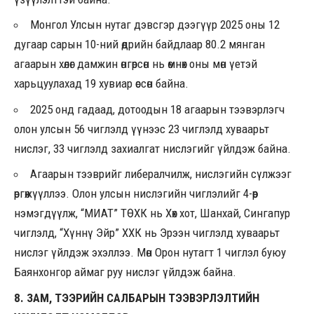
Монгол Улсын нутаг дэвсгэр дээгүүр 2025 оны 12
дугаар сарын 10-ний өдрийн байдлаар 80.2 мянган
агаарын хөлөг дамжин өнгөрсөн нь өмнөх оны мөн үетэй
харьцуулахад 19 хувиар өссөн байна.
2025 онд гадаад, дотоодын 18 агаарын тээвэрлэгч
олон улсын 56 чиглэлд үүнээс 23 чиглэлд хуваарьт
нислэг, 33 чиглэлд захиалгат нислэгийг үйлдэж байна.
Агаарын тээврийг либералчилж, нислэгийн сүлжээг
өргөжүүллээ. Олон улсын нислэгийн чиглэлийг 4-өөр
нэмэгдүүлж, “МИАТ” ТӨХК нь Хөх хот, Шанхай, Сингапур
чиглэлд, “Хүннү Эйр” ХХК нь Эрээн чиглэлд хуваарьт
нислэг үйлдэж эхэллээ. Мөн Орон нутагт 1 чиглэл буюу
Баянхонгор аймаг руу нислэг үйлдэж байна.
8. ЗАМ, ТЭЭРИЙН САЛБАРЫН ТЭЭВЭРЛЭЛТИЙН