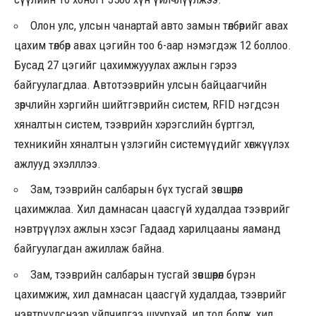
Олон улс, улсын чанартай авто замын төлбөрийг авах
цахим төлбөр авах цэгийн тоо 6-аар нэмэгдэж 12 боллоо.
Бусад 27 цэгийг цахимжууулах ажлын гэрээ
байгуулагдлаа. Автотээврийн улсын байцаагчийн
зөрчлийн хэргийн шийтгэврийн систем, RFID нэгдсэн
хяналтын систем, тээврийн хэрэгслийн бүртгэл,
техникийн хяналтын үзлэгийн системүүдийг хөгжүүлэх
ажлууд эхэлллээ.
Зам, тээврийн салбарын бүх тусгай зөвшөөрөл
цахимжлаа. Хил дамнасан цаасгүй худалдаа тээврийг
нэвтрүүлэх ажлын хэсэг Гадаад харилцааны яаманд
байгуулагдан ажиллаж байна.
Зам, тээврийн салбарын тусгай зөвшөөрөл бүрэн
цахимжиж, хил дамнасан цаасгүй худалдаа, тээврийг
нэвтрүүлснээр үйлчилгээ шуурхай, ил тод болж, хил