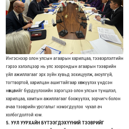
Ингэснээр олон улсын агаарын харилцаа, тээвэрлэлтийн
гэрээ хэлэлцээр нь улс хоорондын агаарын тээврийн
үйл ажиллагааг эрх зүйн хувьд зохицуулж, аюулгүй,
тогтвортой, харилцан ашигтайгаар хөгжүүлэх үндсэн
нөхцөлийг бүрдүүлэхийн зэрэгцээ олон улсын түншлэл,
харилцаа, хамтын ажиллагааг бэхжүүлэх, зорчигч болон
ачаа тээврийн урсгалыг нэмэгдүүлэх чухал ач
холбогдолтой юм.
5. УУЛ УУРХАЙН БҮТЭЭГДЭХҮҮНИЙ ТЭЭВРИЙГ