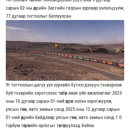
сарын 02-ны өдрийн Засгийн газрын хурлаар хэлэлцүүлж,
77 дугаар тогтоолыг батлуулсан.
Уг тогтоолын дагуу уул уурхайн бүтээгдэхүүн тээвэрлэж
буй тээврийн хэрэгслээс төлбөр авах үйл ажиллагааг 2025
оны 10 дугаар сарын 01-ний өдрөөс эхлэн хэрэгжүүлж,
улсын төсөв, авто замын санд 2025 оны 12 дугаар сарын
01-ний өдрийн байдлаар улсын төсөв, авто замын санд 1.0
тэрбум төгрөгийн орлогыг төвлөрүүлээд байна.