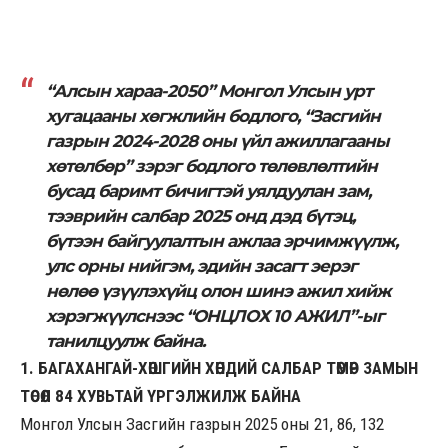
“Алсын хараа-2050” Монгол Улсын урт
хугацааны хөгжлийн бодлого, “Засгийн
газрын 2024-2028 оны үйл ажиллагааны
хөтөлбөр” зэрэг бодлого төлөвлөлтийн
бусад баримт бичигтэй уялдуулан зам,
тээврийн салбар 2025 онд дэд бүтэц,
бүтээн байгуулалтын ажлаа эрчимжүүлж,
улс орны нийгэм, эдийн засагт эерэг
нөлөө үзүүлэхүйц олон шинэ ажил хийж
хэрэгжүүлснээс “ОНЦЛОХ 10 АЖИЛ”-ыг
танилцуулж байна.
1. БАГАХАНГАЙ-ХӨШГИЙН ХӨНДИЙ САЛБАР ТӨМӨР ЗАМЫН
ТӨСӨЛ 84 ХУВЬТАЙ ҮРГЭЛЖИЛЖ БАЙНА
Монгол Улсын Засгийн газрын 2025 оны 21, 86, 132