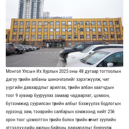
Монгол Улсын Их Хурлын 2025 оны 48 дугаар тогтоолын
дагуу төрийн албаны шинэчлэлийг хэрэгжүүлж, чиг
үүргийн давхардлыг арилгах, төрийн албан хаагчдын
тоог 9 хувиар бууруулах замаар чадварлаг, цомхон,
бүтээмжид суурилсан төрийн албыг бэхжүүлэх бодлогын
хүрээнд зам, тээврийн салбарын хэмжээнд нийт 256
орон тоог цомхотгон төрийн болон төрийн өмчит хуулийн
этгээдүүдийн ажлын байрны давхардлыг бууруулж,