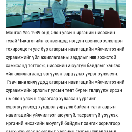
Монгол Улс 1989 онд Олон улсын иргэний нисэхийн
тухай Чикагогийн конвенцод нэгдэн орсноор хэлэлцэн
тохиролцогч улс бүр агаарын навигацийн үйлчилгээний
хураамжийг үйл ажиллагааны зардлыг нөхөх зохистой
хэмжээнд тогтоож, нисэхийн аюулгүй байдлыг хангах
үйл ажиллагаанд эргүүлэн зарцуулах үүрэг хүлээсэн.
Гэвч өмнөх жилүүдэд агаарын навигацийн үйлчилгээний
хураамжийн орлогыг улсын төсөвт бүрэн төвлөрүүлж ирсэн
нь олон улсын гэрээгээр хүлээсэн үүргийг
хэрэгжүүлэхэд хүндрэл учруулж байсан тул агаарын
навигацийн үйлчилгээг аюулгүй, тасралтгүй үзүүлэх,
иргэний нисэхийн аюулгүй байдлыг хангах зорилгоор
санхүүжүүлэх асуудлыг Засгийн газрын хуралдаанд