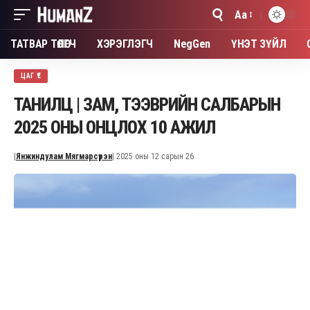
Aa
Font
Resizer
ТАТВАР ТӨЛӨГЧ
ХЭРЭГЛЭГЧ
NegGen
ҮНЭТ ЗҮЙЛ
ЦАГ ҮЕ
ТАНИЛЦ | ЗАМ, ТЭЭВРИЙН САЛБАРЫН
2025 ОНЫ ОНЦЛОХ 10 АЖИЛ
|
Янжиндулам Мягмарсүрэн
| 2025 оны 12 сарын 26