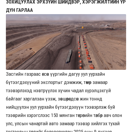
ЗОХИЦУУЛАХ ЭРХЗҮЙН ШИЙДВЭР, ХЭРЭГЖИЛТИЙН ҮР
ДҮН ГАРЛАА
Засгийн газраас өгсөн үүргийн дагуу уул уурхайн
бүтээгдэхүүний экспортыг дэмжиж, төмөр замаар
тээвэрлэхэд нэвтрүүлэх хүчин чадал хүрэлцэхгүй
байгааг харгалзан үзэж, зөвшөөрөгдсөн жин тоннд
нийцүүлэн уул уурхайн бүтээгдэхүүн тээвэрлэж буй
тээврийн хэрэгслээс 150 мянган төгрөгийн төлбөр авч олон
улс, улсын чанартай авто замаар тээвэр хийлгэх тухай
тогтоолын төслийг боловсруулан 2025 оны 9 дүгээр