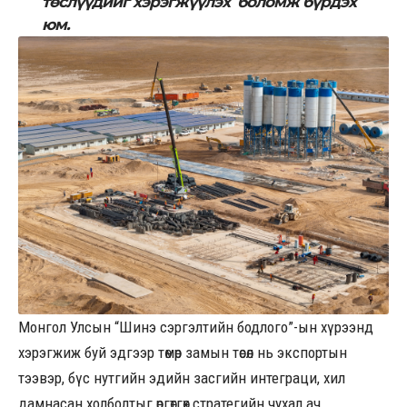
төслүүдийг хэрэгжүүлэх боломж бүрдэх
юм.
Монгол Улсын “Шинэ сэргэлтийн бодлого”-ын хүрээнд
хэрэгжиж буй эдгээр төмөр замын төсөл нь экспортын
тээвэр, бүс нутгийн эдийн засгийн интеграци, хил
дамнасан холболтыг өргөтгөх стратегийн чухал ач