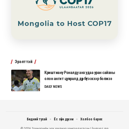
Mongolia to Host COP17
Эрэлттэй
Криштиану Роналду анх удаа уран сайхны
олон ангит цувралд дүр бүтээхээр болжээ
DAILY NEWS
Бидний тухай
Ёс зүйн дүрэм
Холбоо барих
© 2026 Зохиогчийн эрх хуулиар хамгаалагдсан | humanz.mn