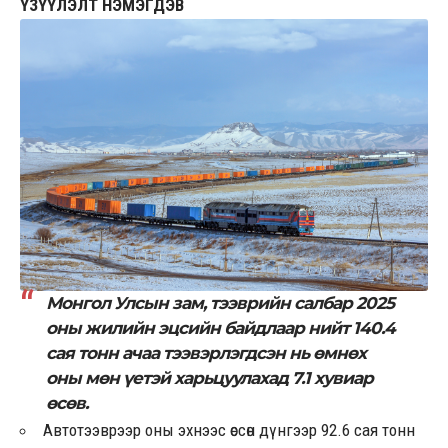
ҮЗҮҮЛЭЛТ НЭМЭГДЭВ
Монгол Улсын зам, тээврийн салбар 2025
оны жилийн эцсийн байдлаар нийт 140.4
сая тонн ачаа тээвэрлэгдсэн нь өмнөх
оны мөн үетэй харьцуулахад 7.1 хувиар
өсөв.
Автотээврээр оны эхнээс өссөн дүнгээр 92.6 сая тонн