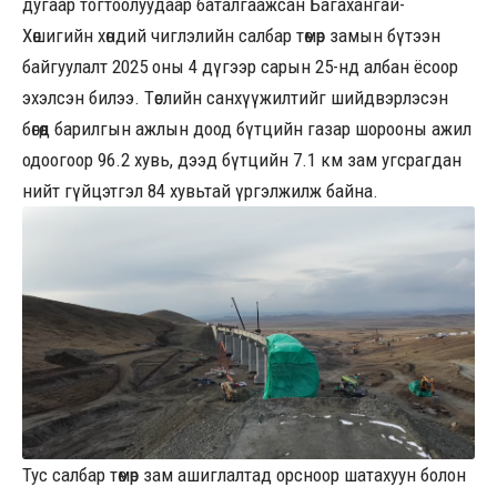
дугаар тогтоолуудаар баталгаажсан Багахангай-
Хөшигийн хөндий чиглэлийн салбар төмөр замын бүтээн
байгуулалт 2025 оны 4 дүгээр сарын 25-нд албан ёсоор
эхэлсэн билээ. Төслийн санхүүжилтийг шийдвэрлэсэн
бөгөөд барилгын ажлын доод бүтцийн газар шорооны ажил
одоогоор 96.2 хувь, дээд бүтцийн 7.1 км зам угсрагдан
нийт гүйцэтгэл 84 хувьтай үргэлжилж байна.
Тус салбар төмөр зам ашиглалтад орсноор шатахуун болон