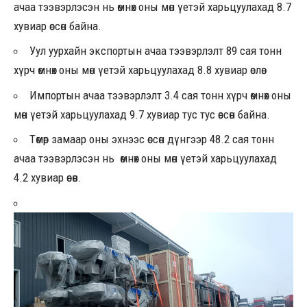
ачаа тээвэрлэсэн нь өмнөх оны мөн үетэй харьцуулахад 8.7
хувиар өссөн байна.
Уул уурхайн экспортын ачаа тээвэрлэлт 89 сая тонн
хүрч өмнөх оны мөн үетэй харьцуулахад 8.8 хувиар өслөө.
Импортын ачаа тээвэрлэлт 3.4 сая тонн хүрч өмнөх оны
мөн үетэй харьцуулахад 9.7 хувиар тус тус өссөн байна.
Төмөр замаар оны эхнээс өссөн дүнгээр 48.2 сая тонн
ачаа тээвэрлэсэн нь өмнөх оны мөн үетэй харьцуулахад
4.2 хувиар өсөв.