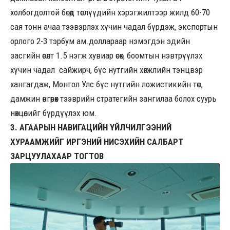
холбогдолтой бөгөөд төслүүдийн хэрэгжилтээр жилд 60-70
сая тонн ачаа тээвэрлэх хүчин чадал бүрдэж, экспортын
орлого 2-3 тэрбум ам.доллараар нэмэгдэн эдийн
засгийн өсөлт 1.5 нэгж хувиар өсөх, боомтын нэвтрүүлэх
хүчин чадал сайжирч, бүс нутгийн хөгжлийн тэнцвэр
хангагдаж, Монгол Улс бүс нутгийн ложистикийн төв,
дамжин өнгөрөх тээврийн стратегийн зангилаа болох суурь
нөхцөлийг бүрдүүлэх юм.
3. АГААРЫН НАВИГАЦИЙН ҮЙЛЧИЛГЭЭНИЙ
ХУРААМЖИЙГ ИРГЭНИЙ НИСЭХИЙН САЛБАРТ
ЗАРЦУУЛАХААР ТОГТОВ