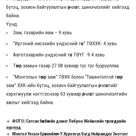
бүтэц, зохион байгуулалтын өөрчлөлт, шинэчлэлийг хийгээд
байна.
Үүнд:
Зам, тээврийн яам – 9 хувь
“Иргэний нисэхийн үндэсний төв” ТӨХХК- 4 хувь
Автотээврийн үндэсний төв ТӨҮГ -9.4 хувь
Төмөр замын газар 27.08 хувиар тус тус буурууллаа.
“Монголын төмөр зам” ТӨХК болон “Тавантолгой төмөр
зам” ХХК-ийн бүтэц, зохион байгуулалтын өрчлөлтийг
хэрэгжүүлж нэгтгэснээр 63 хувиар өөрчлөлт шинэчлэлтийн
ажлыг хийгээд байна.
ФОТО | Сагсан бөмбөгийн домог Леброн Жеймсийн төрсөн өдрийн
зургууд
Монгол Улсын Ерөнхийлөгч У.Хүрэлсүх Бүгд Найрамдах Энэтхэг