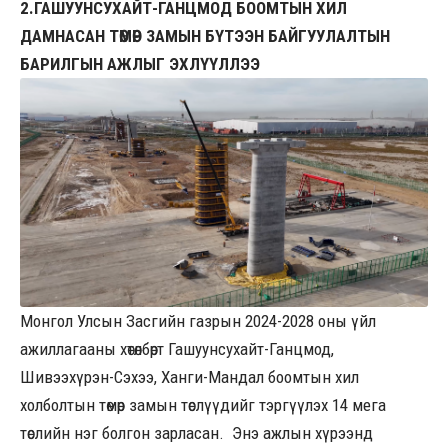
2.ГАШУУНСУХАЙТ-ГАНЦМОД БООМТЫН ХИЛ
ДАМНАСАН ТӨМӨР ЗАМЫН БҮТЭЭН БАЙГУУЛАЛТЫН
БАРИЛГЫН АЖЛЫГ ЭХЛҮҮЛЛЭЭ
Монгол Улсын Засгийн газрын 2024-2028 оны үйл
ажиллагааны хөтөлбөрт Гашуунсухайт-Ганцмод,
Шивээхүрэн-Сэхээ, Ханги-Мандал боомтын хил
холболтын төмөр замын төслүүдийг тэргүүлэх 14 мега
төслийн нэг болгон зарласан. Энэ ажлын хүрээнд