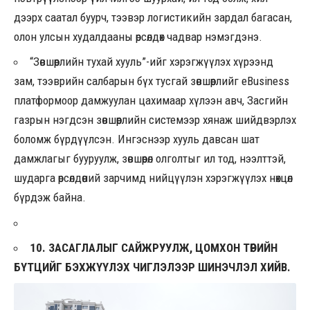
дээрх саатал буурч, тээвэр логистикийн зардал багасан,
олон улсын худалдааны өрсөлдөх чадвар нэмэгдэнэ.
“Зөвшөөрлийн тухай хууль”-ийг хэрэгжүүлэх хүрээнд
зам, тээврийн салбарын бүх тусгай зөвшөөрлийг eBusiness
платформоор дамжуулан цахимаар хүлээн авч, Засгийн
газрын нэгдсэн зөвшөөрлийн системээр хянаж шийдвэрлэх
боломж бүрдүүлсэн. Ингэснээр хууль давсан шат
дамжлагыг бууруулж, зөвшөөрөл олголтыг ил тод, нээлттэй,
шударга өрсөлдөөний зарчимд нийцүүлэн хэрэгжүүлэх нөхцөл
бүрдэж байна.
10. ЗАСАГЛАЛЫГ САЙЖРУУЛЖ, ЦОМХОН ТӨРИЙН
БҮТЦИЙГ БЭХЖҮҮЛЭХ ЧИГЛЭЛЭЭР ШИНЭЧЛЭЛ ХИЙВ.