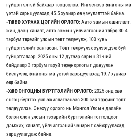
гүйцэтгэлтэй байхаар тооцоолов. Ингэснээр өмнөх оны мөн
үетэй харьцуулахад 45.5 хувиар өсөх үзүүлэлттэй байна.
-ТӨЛБӨР ХУРААХ ЦЭГИЙН ОРЛОГО:
Авто замын ашиглалт,
жин, даац хяналт, авто замын үйлчилгээний төлбөрөөс 30.4
тэрбум төгрөгийг улсын төсөвт төвлөрүүлж, 100 хувь
гүйцэтгэлийг хангасан. Төсөвт төвлөрүүлэх хүлээгдэж буй
гүйцэтгэлээр 2025 оны 12 дугаар сарын 31-ний
байдлаар 3 тэрбум гаруй төгрөгөөр орлогыг давуулан
биелүүлж, өмнөх оны мөн үетэй харьцуулахад 19.7 хувиар
өсөхөөр байна.
-ХӨЛӨГ ОНГОЦНЫ БҮРТГЭЛИЙН ОРЛОГО:
2025 онд хөлөг
онгоц бүртгэх үйл ажиллагаанаас 300 сая төгрөгийг төсөвт
төвлөрүүллээ. Энэхүү орлого нь Монгол Улсын далайн
болон олон улсын тээврийн бүртгэлийн тогтолцоог
дэмжих, хяналт, үйлчилгээний чанарыг сайжруулахад
зарцуулагдаж байна.