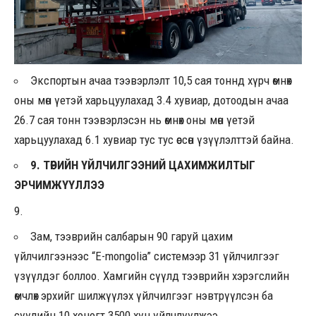
Экспортын ачаа тээвэрлэлт 10,5 сая тоннд хүрч өмнөх
оны мөн үетэй харьцуулахад 3.4 хувиар, дотоодын ачаа
26.7 сая тонн тээвэрлэсэн нь өмнөх оны мөн үетэй
харьцуулахад 6.1 хувиар тус тус өссөн үзүүлэлттэй байна.
9. ТӨРИЙН ҮЙЛЧИЛГЭЭНИЙ ЦАХИМЖИЛТЫГ
ЭРЧИМЖҮҮЛЛЭЭ
Зам, тээврийн салбарын 90 гаруй цахим
үйлчилгээнээс “E-mongolia” системээр 31 үйлчилгээг
үзүүлдэг боллоо. Хамгийн сүүлд тээврийн хэрэгслийн
өмчлөх эрхийг шилжүүлэх үйлчилгээг нэвтрүүлсэн ба
сүүлийн 10 хоногт 3500 хүн үйлчлүүлжээ.