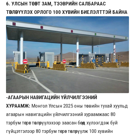
6. УЛСЫН ТӨСӨВТ ЗАМ, ТЭЭВРИЙН САЛБАРААС
ТӨВЛӨРҮҮЛЭХ ОРЛОГО 100 ХУВИЙН БИЕЛЭЛТТЭЙ БАЙНА
-АГААРЫН НАВИГАЦИЙН ҮЙЛЧИЛГЭЭНИЙ
ХУРААМЖ:
Монгол Улсын 2025 оны төсвийн тухай хуульд
агаарын навигацийн үйлчилгээний хураамжаас 80
тэрбум төгрөг төвлөрүүлэхээр заасан бөгөөд хүлээгдэж буй
гүйцэтгэлээр 80 тэрбум төгрөг төвлөрүүлж 100 хувийн