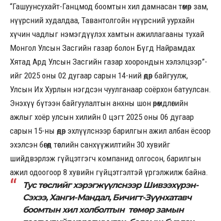
“Гашуунсухайт-Ганцмод боомтын хил дамнасан төмөр зам,
нүүрсний худалдаа, Тавантолгойн нүүрсний уурхайн
хүчин чадлыг нэмэгдүүлэх хамтын ажиллагааны тухай
Монгол Улсын Засгийн газар болон Бүгд Найрамдах
Хятад Ард Улсын Засгийн газар хоорондын хэлэлцээр”-
ийг 2025 оны 02 дугаар сарын 14-ний өдөр байгуулж,
Улсын Их Хурлын нэгдсэн чуулганаар соёрхон батуулсан.
Энэхүү бүтээн байгуулалтын анхны шон өрөмдлөгийн
ажлыг хоёр улсын хилийн 0 цэгт 2025 оны 06 дугаар
сарын 15-ны өдөр эхлүүлснээр барилгын ажил албан ёсоор
эхэлсэн бөгөөд төслийн санхүүжилтийн 30 хувийг
шийдвэрлэж гүйцэтгэгч компанид олгосон, барилгын
ажил одоогоор 8 хувийн гүйцэтгэлтэй үргэлжилж байна.
Тус төслийг хэрэгжүүлснээр Шивээхүрэн-
Сэхээ, Ханги-Мандал, Бичигт-Зүүнхатавч
боомтын хил холболтын төмөр замын