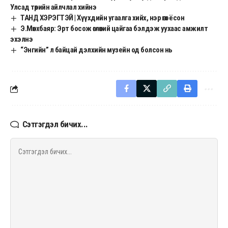
Улсад төрийн айлчлал хийнэ
ТАНД ХЭРЭГТЭЙ | Хүүхдийн угаалга хийх, нэр өгөх ёсон
Э.Мөнхбаяр: Эрт босож өглөөний цайгаа бэлдэж уухаас амжилт
эхэлнэ
“Энгийн” л байцай дэлхийн музейн од болсон нь
Сэтгэгдэл бичих...