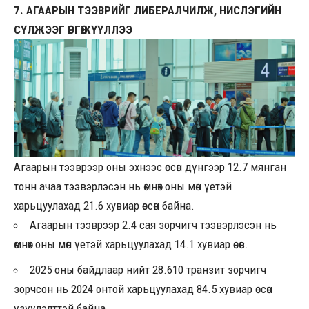
7. АГААРЫН ТЭЭВРИЙГ ЛИБЕРАЛЧИЛЖ, НИСЛЭГИЙН
СҮЛЖЭЭГ ӨРГӨЖҮҮЛЛЭЭ
Агаарын тээврээр оны эхнээс өссөн дүнгээр 12.7 мянган
тонн ачаа тээвэрлэсэн нь өмнөх оны мөн үетэй
харьцуулахад 21.6 хувиар өссөн байна.
Агаарын тээврээр 2.4 сая зорчигч тээвэрлэсэн нь
өмнөх оны мөн үетэй харьцуулахад 14.1 хувиар өсөв.
2025 оны байдлаар нийт 28.610 транзит зорчигч
зорчсон нь 2024 онтой харьцуулахад 84.5 хувиар өссөн
үзүүлэлттэй байна.