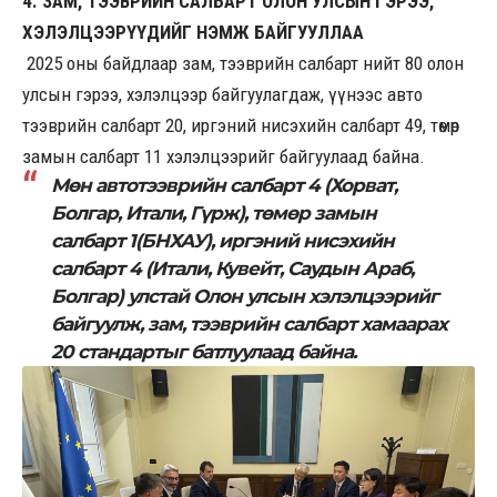
4. ЗАМ, ТЭЭВРИЙН САЛБАРТ ОЛОН УЛСЫН ГЭРЭЭ,
ХЭЛЭЛЦЭЭРҮҮДИЙГ НЭМЖ БАЙГУУЛЛАА
2025 оны байдлаар зам, тээврийн салбарт нийт 80 олон
улсын гэрээ, хэлэлцээр байгуулагдаж, үүнээс авто
тээврийн салбарт 20, иргэний нисэхийн салбарт 49, төмөр
замын салбарт 11 хэлэлцээрийг байгуулаад байна.
Мөн автотээврийн салбарт 4 (Хорват,
Болгар, Итали, Гүрж), төмөр замын
салбарт 1(БНХАУ), иргэний нисэхийн
салбарт 4 (Итали, Кувейт, Саудын Араб,
Болгар) улстай Олон улсын хэлэлцээрийг
байгуулж, зам, тээврийн салбарт хамаарах
20 стандартыг батлуулаад байна.