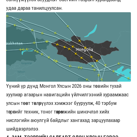
удаа дараа танилцуулсан.
Үүний үр дүнд Монгол Улсын 2026 оны төсвийн тухай
хуулиар агаарын навигацийн үйлчилгээний хураамжаас
улсын төсөвт төвлөрүүлэх хэмжээг бууруулж, 40 тэрбум
төгрөгийг техник, тоног төхөөрөмжийн шинэчлэл хийх
нислэгийн аюулгүй байдлыг хангахад зарцуулахаар
шийдвэрлэлээ.