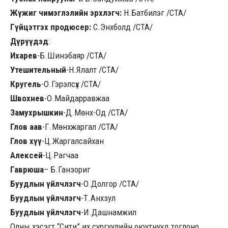
Жүжиг чимэглэлийн эрхлэгч:
Н.Батбилэг /СТА/
Гүйцэтгэх продюсер:
С.Энхболд /СТА/
Дүрүүдэд
:
Ихарев
-Б.Шинэбаяр /СТА/
Утешительный
-Н.Ялалт /СТА/
Кругель
-О.Гэрэлсүх /СТА/
Швохнев
-О.Майдарравжаа
Замухрышкин
-Д.Мөнх-Од /СТА/
Глов аав
-Г.Мөнхжаргал /СТА/
Глов хүү
-Ц.Жаргалсайхан
Алексей
-Ц.Рагчаа
Гаврюша
– Б.Ганзориг
Буудлын үйлчлэгч
-О.Долгор /СТА/
Буудлын үйлчлэгч
-Т.Анхзул
Буудлын үйлчлэгч
-И.Дашнамжил
Олны хэсэгт “Сити” их сургуулийн оюутнууд тоглоно.