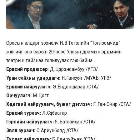
Оросын алдарт зохиолч Н.В.Гоголийн “Тоглоомчид”
жүжгийг энэ сарын 20-ноос Улсын драмын эрдмийн
театрын тайзнаа толилуулах гэж байна.
Ерөнхий продюсер
: Д.Цэрэнсамбуу /УГЗ/
Уран сайхны удирдагч:
Н.Ганхуяг /МУАБ, УГЗ/
Ерөнхий найруулагч:
Э.Ёндоншарав /СТА/
Орчуулагч:
М.Цогт
Хөдөлгөөний найруулагч, бүжиг дэглээч:
Г.Ган-Очир /СТА/
Ерөнхий зураач:
Л.Сүхбаатар
Гэрлийн найруулагч:
Я.Батсайхан /СТА/
Зөвлөх зураач:
С.Ариунболд /СТА/
Туслах найруулагч:
Б.Сандуйжав /СТА/