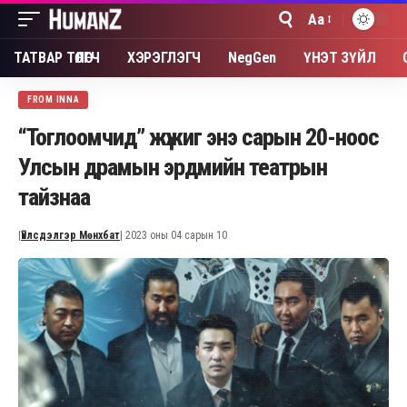
Aa
Font
Resizer
ТАТВАР ТӨЛӨГЧ
ХЭРЭГЛЭГЧ
NegGen
ҮНЭТ ЗҮЙЛ
FROM INNA
“Тоглоомчид” жүжиг энэ сарын 20-ноос
Улсын драмын эрдмийн театрын
тайзнаа
|
Үйлсдэлгэр Мөнхбат
| 2023 оны 04 сарын 10