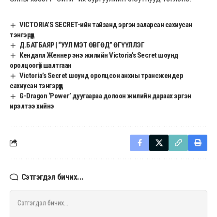
VICTORIA’S SECRET-ийн тайзанд эргэн заларсан сахиусан
тэнгэрүүд
Д.БАТБАЯР | “УУЛ МЭТ ӨВГӨД” ӨГҮҮЛЛЭГ
Кендалл Женнер энэ жилийн Victoria’s Secret шоунд
оролцоогүй шалтгаан
Victoria’s Secret шоунд оролцсон анхны трансжендер
сахиусан тэнгэрүүд
G-Dragon ‘Power’ дуугаараа долоон жилийн дараах эргэн
ирэлтээ хийнэ
Сэтгэгдэл бичих...