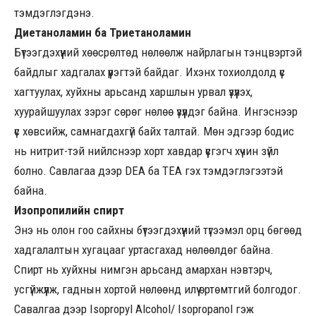
тэмдэглэгдэнэ.
Диетаноламин ба Триетаноламин
Бүтээгдэхүүний хөөсрөлтөд нөлөөлж найрлагын тэнцвэртэй
байдлыг хадгалах үүрэгтэй байдаг. Ихэнх тохиолдолд үс
хагтуулах, хуйхны арьсанд харшлын урвал үзүүлэх,
хуурайшуулах зэрэг сөрөг нөлөө үзүүлдэг байна. Ингэснээр
үс хөвсийж, самнагдахгүй байх талтай. Мөн эдгээр бодис
нь нитрит-тэй нийлснээр хорт хавдар үүсгэгч хүчин зүйл
болно. Савлагаа дээр DEA ба TEA гэх тэмдэглэгээтэй
байна.
Изопропилийн спирт
Энэ нь олон гоо сайхны бүтээгдэхүүний түгээмэл орц бөгөөд
хадгалалтын хугацааг уртасгахад нөлөөлдөг байна.
Спирт нь хуйхны нимгэн арьсанд амархан нэвтэрч,
усгүйжүүлж, гаднын хортой нөлөөнд илүү өртөмтгий болгодог.
Савалгаа дээр Isopropyl Alcohol/ Isopropanol гэж