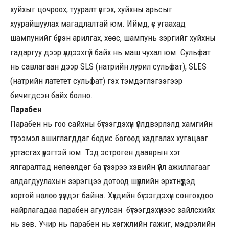
хуйхыг цочроох, тууралт үүсгэх, хуйхны арьсыг
хуурайшуулах магадлалтай юм. Иймд, үс угаахад
шампунийг бүрэн арилгах, хөөс, шампунь зэргийг хуйхны
гадаргуу дээр үлдээхгүй байх нь маш чухал юм. Сульфат
нь савлагаан дээр SLS (натрийн лурил сульфат), SLES
(натрийн латетет сульфат) гэх тэмдэглэгээгээр
бичигдсэн байх болно.
Парабен
Парабен нь гоо сайхны бүтээгдэхүүн үйлдвэрлэлд хамгийн
түгээмэл ашиглагддаг бодис бөгөөд хадгалах хугацааг
уртасгах үүрэгтэй юм. Тэд эстроген дааврын хэт
ялгаралтад нөлөөлдөг ба үүгээрээ хэвийн үйл ажиллагааг
алдагдуулахын зэрэгцээ дотоод шүүрлийн эрхтнүүдэд
хортой нөлөө үзүүлдэг байна. Хүүхдийн бүтээгдэхүүн сонгохдоо
найрлагадаа парабен агуулсан бүтээгдэхүүнээс зайлсхийх
нь зөв. Учир нь парабен нь хөгжлийн гажиг, мэдрэлийн