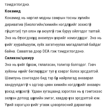
тэмдэглэгднэ.
Кокамид
Кокамид нь наргил модны самрын тосны хүчлийн
дериватив (биологийн/химийн нэгдлүүдийг зохисгүй
гүйцэтгэл) тул олон хүн аюулгүй гэж буруу ойлгодог талтай.
Энэ нь бүтээгдэхүүнд анхилуун үнэрийг нэмэгдүүлдэг. Энэ нь
үсийг хуурайшуулж, хуйх загатнуулах магадлалтай байдаг
байна. Савалгаа дээр DEA гэж тэмдэглэгдэнэ.
Силикон/цахиур
Энэ нь үсийг бүрхэж, гялалзсан, толигор болгодог. Гэвч
хуйхны нүхийг бөглөрүүлдэг тул үс хэврэг болох эрсдэлтэй.
Шампунь сонгохдоо бид тэр бүр найрлагад анхаарал
хандуулдаггүй ч эдгээр цөөн химийн нэгдлүүдийг анхаарч
үзэхэд илүүдэхгүй. Удаан хугацаанд хэрэглэх нь үс гэмтэхээс
эхлүүлэн дотоод шүүрлийн эмгэг, хавдар үүсэх эрсдэлтэй юм.
Үүний зэрэгцээ үсийг угааж цэвэрлэсний дараагаар