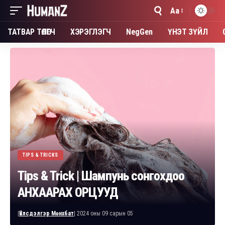
Aa
Font
Resizer
ТАТВАР ТӨЛӨГЧ
ХЭРЭГЛЭГЧ
NegGen
ҮНЭТ ЗҮЙЛ
TIPS & TRICKS
Tips & Trick | Шампунь сонгохдоо
АНХААРАХ ОРЦУУД
|
Үйлсдэлгэр Мөнхбат
| 2024 оны 09 сарын 05