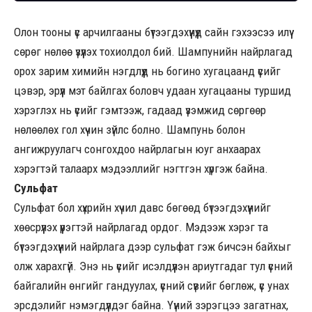
Олон тооны үс арчилгааны бүтээгдэхүүнүүд сайн гэхээсээ илүү
сөрөг нөлөө үзүүлэх тохиолдол бий. Шампунийн найрлагад
орох зарим химийн нэгдлүүд нь богино хугацаанд үсийг
цэвэр, эрүүл мэт байлгах боловч удаан хугацааны туршид
хэрэглэх нь үсийг гэмтээж, гадаад үзэмжид сөргөөр
нөлөөлөх гол хүчин зүйлс болно. Шампунь болон
ангижруулагч сонгохдоо найрлагын юуг анхаарах
хэрэгтэй талаарх мэдээллийг нэгтгэн хүргэж байна.
Сульфат
Сульфат бол хүхрийн хүчил давс бөгөөд бүтээгдэхүүнийг
хөөсрүүлэх үүрэгтэй найрлагад ордог. Мэдээж хэрэг та
бүтээгдэхүүний найрлага дээр сульфат гэж бичсэн байхыг
олж харахгүй. Энэ нь үсийг исэлдүүлэн ариутгадаг тул үсний
байгалийн өнгийг гандуулах, үсний сүвийг бөглөж, үс унах
эрсдэлийг нэмэгдүүлдэг байна. Үүний зэрэгцээ загатнах,