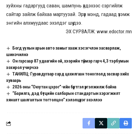
хуйхны гадаргууд саван, шампунь үлдэхээс сэргийлж
сайтар зайлж байхаа мартуузай. Эрүүл мэнд, гадаад үзэмж
энгийн алхмуудаас эхэлдэг шүү дээ.
ЭХ СУРВАЛЖ: www.edoctor.mn
Богд уулын арын авто замыг хааж хэсэгчлэн засварлаж,
шинэчилнэ
Он гарсаар 87 удаагийн ой, хээрийн түймэр гарч 4,3 тэрбумын
хохирол учирчээ
ТАНИЛЦ: Гуравдугаар сард цахилгаан тоноглолд засвар хийх
хуваарь
2026 оны “Оюутан цэрэг”-ийн бүртгэл үргэлжилж байна
“Барилга, дэд бүтцийн салбарын стандартын хэрэгжилт
хяналт шалгалтын тогтолцоо” хэлэлцүүлэг эхэллээ