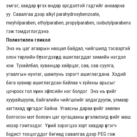
эмгэг, хавдар үүсгэх өндөр эрсдэлтэй гэдгийг анхаарна
уу. Савалгаа дээр alkyl parahydroxybenzoate,
meyhilparaben, ethylparaben, propylparaben, isobutylparabens
гэж тэмдэглэгдэнэ.
Полиэтилен гликол
Энэ нь цаг агаарын нөхцөл байдал, чийгшилд тэсвэртэй
олон төрлийн бүтээгдэхүүнд ашиглагддаг химийн нэгдэл
юм. Тухайлбал, хуванцар хайрцаг, сав, сав суулга,
угаалгын нунтаг, шампунь зэрэгт ашиглагдана. Хэдий
бага хувиар ашиглагдсан байлаа ч хуйхны арьсыг
цочроох гол хүчин зүйлсийн нэг болдог. Энэ нь үсийг
хуурайшуулж, байгалийн чийгшлийг алдагдуулж, улмаар
хагтахад хүргэдэг байна. Угаасны дараа үсийг зөөлөн
болгосон мэт боловч цаг хугацааны үргэлжлэлд үсийг маш
ихээр гэмтээдэг. Үүний зэрэгцээ хорт хавдар үүсгэгч
бодист тооцогддог бөгөөд савалгаа дээр PEG гэж