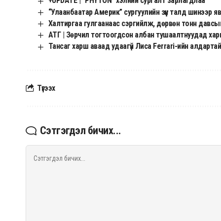
+UPDATE | “PHYTON” хэлний сургалт зарлагдлаа
“Улаанбаатар Америк” сургуулийн зүүн талд шинээр яв
Халтиргаа гулгаанаас сэргийлж, дөрвөн тонн давсы
АТГ | Зөрчил тогтоогдсон албан тушаалтнуудад хариу
Тансаг харш аваад удаагүй Лиса Ferrari-ийн алдарта
Түгээх
Сэтгэгдэл бичих...