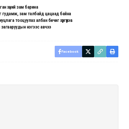
ган хүний зам барина
г гудамж, зам талбайд цацаад байна
цлага тооцуулах албан бичиг хүргүүлэв
й загваруудын нэгээс авчээ
Facebook