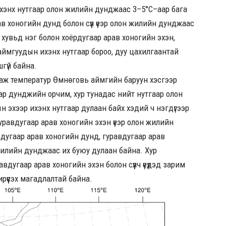
р ихэнх нутгаар олон жилийн дунджаас 3–5°C–аар бага
в хоногийн дунд болон сүүл үеэр олон жилийн дунджаас
ы хувьд нэг болон хоёрдугаар арав хоногийн эхэн,
үн аймгуудын ихэнх нутгаар бороо, дуу цахилгаантай
шгүй байна.
аж температур Өмнөговь аймгийн баруун хэсгээр
ар дунджийн орчим, хур тунадас нийт нутгаар олон
 эхээр ихэнх нутгаар дулаан байх хэдий ч нэгдүгээр
 гуравдугаар арав хоногийн эхэн үеэр олон жилийн
рдугаар арав хоногийн дунд, гуравдугаар арав
н жилийн дунджаас их буюу дулаан байна. Хур
авдугаар арав хоногийн эхэн болон сүүлч үеүдэд зарим
рүүсэх магадлалтай байна.