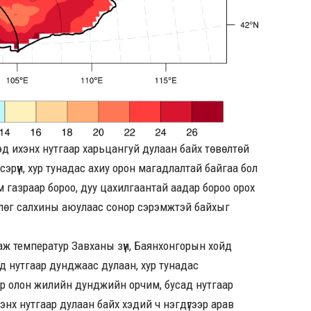
эд ихэнх нутгаар харьцангуй дулаан байх төвөлтөй
сэрүүн, хур тунадас ахиу орон магадлалтай байгаа бол
м газраар бороо, дуу цахилгаантай аадар бороо орох
өөлөг салхины аюулаас сонор сэрэмжтэй байхыг
ж температур Завханы зүүн, Баянхонгорын хойд
д нутгаар дунджаас дулаан, хур тунадас
ээр олон жилийн дунджийн орчим, бусад нутгаар
энх нутгаар дулаан байх хэдий ч нэгдүгээр арав