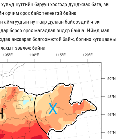
хувьд нутгийн баруун хэсгээр дунджаас бага, зүүн
йн орчим орох байх төлөвтэй байна.
н аймгуудын нутгаар дулаан байх хэдий ч зүүн
аадар бороо орох магадлал өндөр байна. Иймд мал
арахдаа анхаарал болгоомжтой байж, богино хугацааны
глахыг зөвлөж байна.