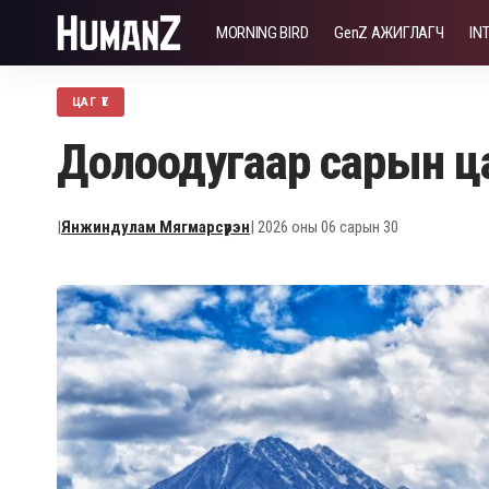
MORNING BIRD
GenZ АЖИГЛАГЧ
IN
ЦАГ ҮЕ
Долоодугаар сарын цаг
|
Янжиндулам Мягмарсүрэн
| 2026 оны 06 сарын 30