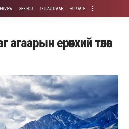
TERVIEW
SEX EDU
13 ШАЛТГААН
+UPDATE
 агаарын ерөнхий төлөв