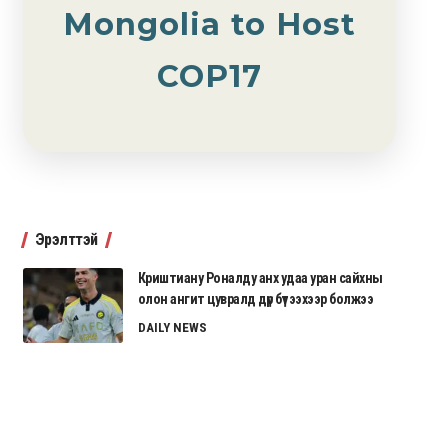
Mongolia to Host
COP17
Эрэлттэй
Криштиану Роналду анх удаа уран сайхны
олон ангит цувралд дүр бүтээхээр болжээ
DAILY NEWS