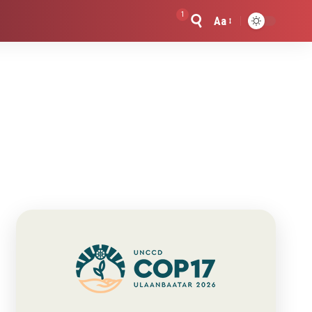
1
Aa
Font
Resizer