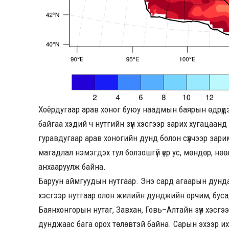
Хоёрдугаар арав хоног буюу наадмын баярын өдрүүд
байгаа хэдий ч нутгийн зүүн хэсгээр зарих хугацаанд 
гуравдугаар арав хоногийн дунд болон сүүлчээр зари
магадлал нэмэгдэх тул болзошгүй үер ус, мөндөр, н
анхааруулж байна.
Баруун аймгуудын нутгаар. Энэ сард агаарын дунда
хэсгээр нутгаар олон жилийн дунджийн орчим, буса
Баянхонгорын нутаг, Завхан, Говь–Алтайн зүүн хэсг
дунджаас бага орох төлөвтэй байна. Сарын эхээр их