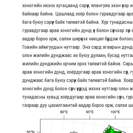
хоногийн ихэнх хугацаанд сэрүүн, ялангуяа эхэн үеэ
байхаар байна. Цашлаад хоёр болон гуравдугаар ара
бага буюу сэрүүн байх төлөвтэй байна. Хур тунадасн
гуравдугаар арав хоногийн дунд үе болон сүүлчээр зү
аадар бороо орж, салхи ширүүсэх нөхцөл бүрдэж болзо
Говийн аймгуудын нутгаар. Энэ сард агаарын дунд
олон жилийн дунджаас их буюу дулаан, бусад нутга
жилийн дунджийн орчим орох төлөвтэй байна. Сарын
арав хоногийн дунд, хоёрдугаар арав хоногийн сүүл,
дунджаас бага буюу сэрүүн байх төлөвтэй байна. Хоё
хоногийн дунд болон сүүлч үеүдэд ихэнх нутгаар оло
тунадасны хувьд хоёрдугаар арав хоногийн сүүлч, гур
газраар дуу цахилгаантай аадар бороо орж, салхи ши