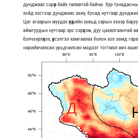
дунджаас сэрүүн байх төлөвтэй байна. Хур тунадасны 
хойд хэсгээр дунджаас ахиу, бусад нутгаар дунджи
Цаг агаарын муудах үеүдийн хувьд сарын эхээр баруу
аймгуудын нутгаар эрс сэрүүсэж, дуу цахилгаантай 
бэлчээрлүүлэх, үрсэлгээ хамгаалах болон хол замд г
нарийвчилсан урьдчилсан мэдээг тогтмол авч аши