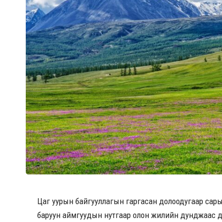
Цаг уурын байгууллагын гаргасан долоодугаар сар
баруун аймгуудын нутгаар олон жилийн дунджаас ду