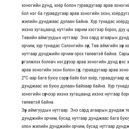
хоногийн дунд, хоёр болон гуравдугаар арав хоногийн
бол нэг ба гуравдугаар арав хоногийн эхэн, хоёрдуг
жилийн дунджаас дулаан байна. Хур тунадас хоёрдуг
ихэнх хугацаанд нутгийн зарим хэсгээр бороо, дуу 
Төвийн аймгуудын нутгаар. Энэ сард агаарын дун
орчим, хур тунадас Сэлэнгийн зүүн, Төв аймгийн зүүн
нутгаар дунджийн орчим орох төлөвтэй байна. Сары
үргэлжлэх боловч нэгдүгээр арав хоногийн дунд үеэс 
арав хоногийн эхэн болон сүүл, гуравдугаар арав хон
2°C-аар бага буюу сэрүүн байх бол хоёр, гуравдугаар
дунджаас их буюу дулаан байхаар байна. Хур тунадас
хоногийн сүүлчээр ихэнх хугацаанд ихэнх нутгаар бор
төлөвтэй байна.
Зүүн аймгуудын нутгаар. Энэ сард агаарын дундаж 
дунджийн орчим, бусад нутгаар дунджаас бага буюу
олон жилийн дунджийн орчим, бусад нутгаар дунджа