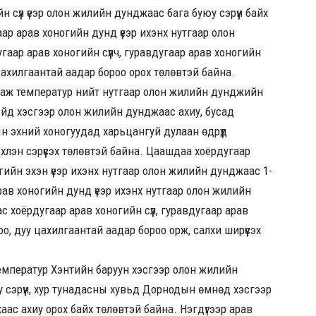
 сүүл үеэр олон жилийн дунджаас бага буюу сэрүүн байх
аар арав хоногийн дунд үеэр ихэнх нутгаар олон
аар арав хоногийн сүүлч, гуравдугаар арав хоногийн
цахилгаантай аадар бороо орох төлөвтэй байна.
даж температур нийт нутгаар олон жилийн дунджийн
 хойд хэсгээр олон жилийн дунджаас ахиу, бусад
н эхний хоногуудад харьцангуй дулаан өдрүүд
эхлэн сэрүүсэх төлөвтэй байна. Цаашдаа хоёрдугаар
огийн эхэн үеэр ихэнх нутгаар олон жилийн дунджаас 1-
 арав хоногийн дунд үеэр ихэнх нутгаар олон жилийн
 хоёрдугаар арав хоногийн сүүл, гуравдугаар арав
оо, дуу цахилгаантай аадар бороо орж, салхи ширүүсэх
температур Хэнтийн баруун хэсгээр олон жилийн
 сэрүүн, хур тунадасны хувьд Дорнодын өмнөд хэсгээр
ас ахиу орох байх төлөвтэй байна. Нэгдүгээр арав