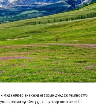
ын мэдээллээр энэ сард агаарын дундаж температур
лаан, харин зүүн аймгуудын нутгаар олон жилийн