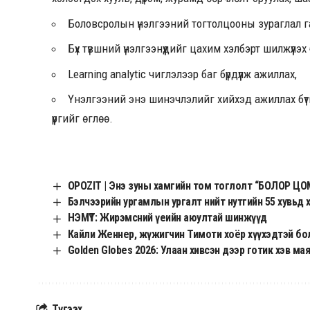
Боловсролын үнэлгээний тогтолцооны зураглал г
Бүх түвшний үнэлгээнүүдийг цахим хэлбэрт шилжүүлэх 
Learning analytic чиглэлээр баг бүрдүүлж ажиллах,
Үнэлгээний энэ шинэчлэлийг хийхэд ажиллах бүт
үүргийг өглөө.
OPOZIT | Энэ зуны хамгийн том тоглолт “БОЛОР ЦО
Бэлчээрийн ургамлын ургалт нийт нутгийн 55 хувьд 
НЭМҮТ: Жирэмсний үеийн аюултай шинжүүд
Кайли Женнер, жүжигчин Тимоти хоёр хүүхэдтэй бол
Golden Globes 2026: Улаан хивсэн дээр готик хэв мая
Түгээх