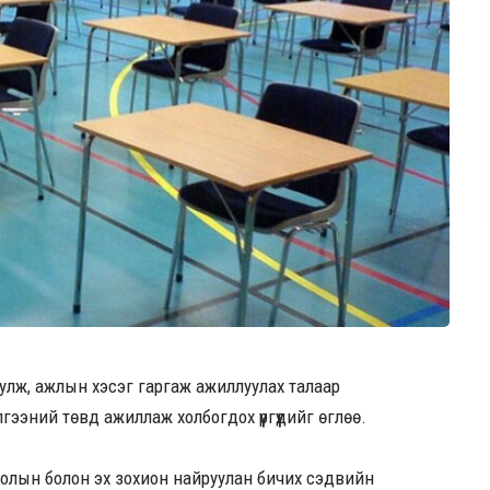
лж, ажлын хэсэг гаргаж ажиллуулах талаар
эний төвд ажиллаж холбогдох үүргүүдийг өглөө.
иолын болон эх зохион найруулан бичих сэдвийн