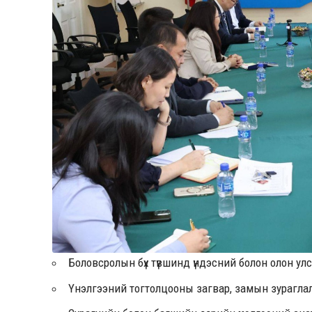
Боловсролын бүх түвшинд үндэсний болон олон улсы
Үнэлгээний тогтолцооны загвар, замын зураглал