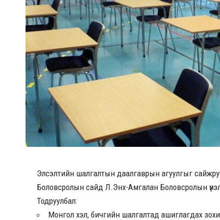
Элсэлтийн шалгалтын даалгаврын агуулгыг сайжруу
Боловсролын сайд Л.Энх-Амгалан Боловсролын үнэлгэ
Тодруулбал:
Монгол хэл, бичгийн шалгалтад ашиглагдах зох