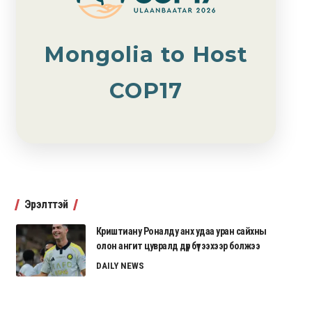
Mongolia to Host
COP17
Эрэлттэй
Криштиану Роналду анх удаа уран сайхны
олон ангит цувралд дүр бүтээхээр болжээ
DAILY NEWS