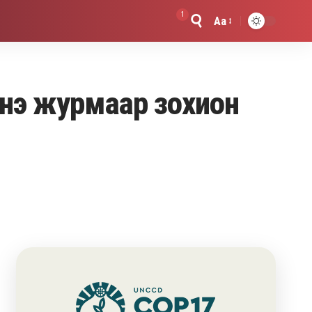
1
Aa
Font
Resizer
инэ журмаар зохион