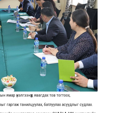
н ямар үнэлгээнүүд явагдах тов тогтоох,
ыг гаргаж танилцуулах, батлуулах асуудлыг судлах.