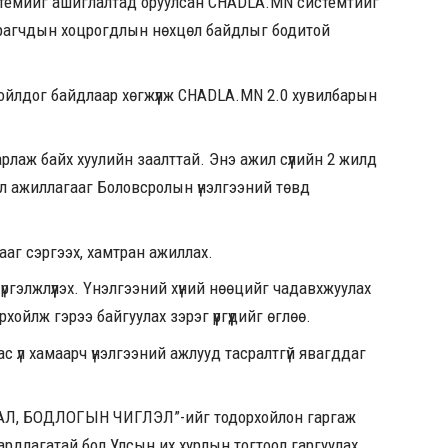
стемийг ашиглалтад оруулсан CHADLA.MN системтийг
сурагчдын хоцрогдлын нөхцөл байдлыг бодитой
йлдог байдлаар хөгжүүлж CHADLA.MN 2.0 хувилбарын
рлаж байх хуулийн заалттай. Энэ ажил сүүлийн 2 жилд
йл ажиллагааг Боловсролын үнэлгээний төвд
аг сэргээх, хамтран ажиллах.
ргэлжлүүлэх. Үнэлгээний хүний нөөцийг чадавхжуулах
лж гэрээ байгуулах зэрэг үүргүүдийг өглөө.
с үл хамаарч үнэлгээний ажлууд тасралтгүй явагддаг
 БОДЛОГЫН ЧИГЛЭЛ”-ийг тодорхойлон гаргаж
аардлагатай бол Улсын их хурлын тогтоол гаргуулах,