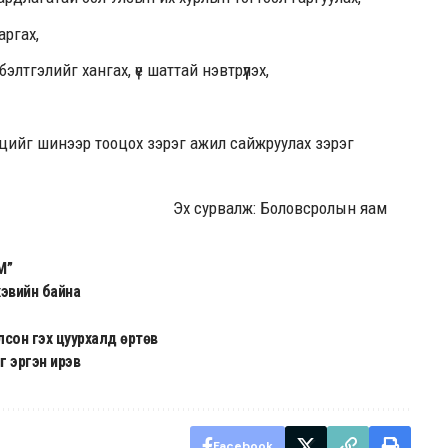
аргах,
бэлтгэлийг хангах, үе шаттай нэвтрүүлэх,
цийг шинээр тооцох зэрэг ажил сайжруулах зэрэг
Эх сурвалж: Боловсролын яам
М”
хэвийн байна
сон гэх цуурхалд өртөв
г эргэн ирэв
Facebook