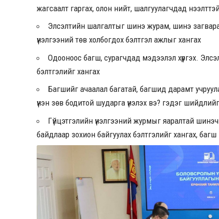
жагсаалт гаргах, олон нийт, шалгуулагчдад нээлттэ
Элсэлтийн шалгалтыг шинэ журам, шинэ загвара
үнэлгээний төв холбогдох бэлтгэл ажлыг хангах
Одооноос багш, сурагчдад мэдээлэл хүргэх. Элс
бэлтгэлийг хангах
Багшийг ачаалал багатай, багшид дарамт учруул
үнэн зөв бодитой шударга үнэлэх вэ? гэдэг шийдлийг
Гүйцэтгэлийн үнэлгээний журмыг яаралтай шинэч
байдлаар зохион байгуулах бэлтгэлийг хангах, багш 