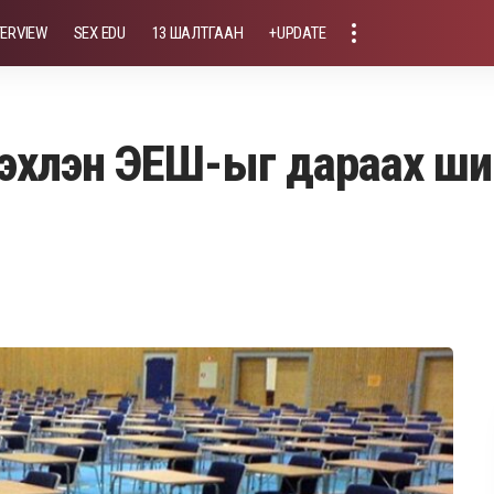
TERVIEW
SEX EDU
13 ШАЛТГААН
+UPDATE
 эхлэн ЭЕШ-ыг дараах ш