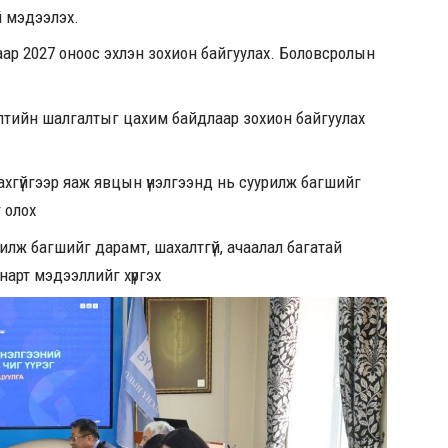
й мэдээлэх.
ар 2027 оноос эхлэн зохион байгуулах. Боловсролын
элтийн шалгалтыг цахим байдлаар зохион байгуулах
ахгүйгээр яаж явцын үнэлгээнд нь суурилж багшийг
 олох
илж багшийг дарамт, шахалтгүй, ачаалал багатай
нарт мэдээллийг хүргэх