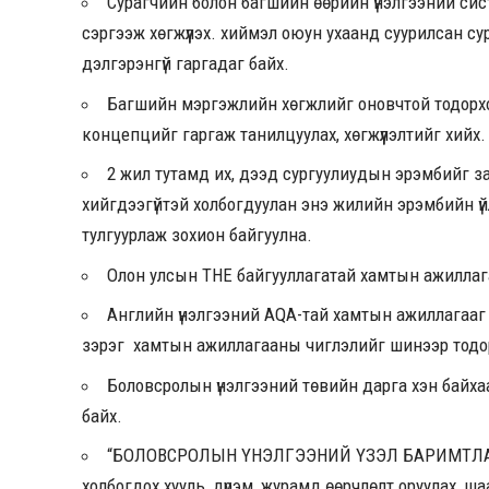
Сурагчийн болон багшийн өөрийн үнэлгээний си
сэргээж хөгжүүлэх. хиймэл оюун ухаанд суурилсан 
дэлгэрэнгүй гаргадаг байх.
Багшийн мэргэжлийн хөгжлийг оновчтой тодорхо
концепцийг гаргаж танилцуулах, хөгжүүлэлтийг хийх.
2 жил тутамд их, дээд сургуулиудын эрэмбийг за
хийгдээгүйтэй холбогдуулан энэ жилийн эрэмбийн ү
тулгуурлаж зохион байгуулна.
Олон улсын THE байгууллагатай хамтын ажиллага
Английн үнэлгээний AQA-тай хамтын ажиллагааг ү
зэрэг хамтын ажиллагааны чиглэлийг шинээр тодорхой
Боловсролын үнэлгээний төвийн дарга хэн байхаа
байх.
“БОЛОВСРОЛЫН ҮНЭЛГЭЭНИЙ ҮЗЭЛ БАРИМТЛАЛ,
холбогдох хууль, дүрэм, журамд өөрчлөлт оруулах, ш