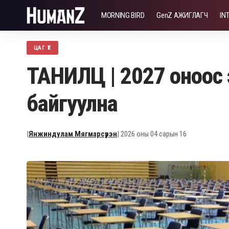
MORNING BIRD
GenZ АЖИГЛАГЧ
IN
ЦАГ ҮЕ
ТАНИЛЦ | 2027 оноос
байгуулна
|
Янжиндулам Мягмарсүрэн
| 2026 оны 04 сарын 16