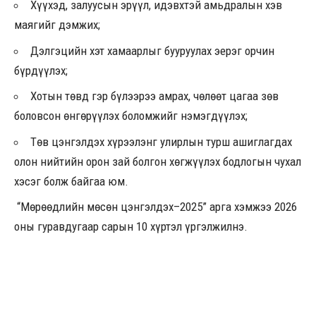
Хүүхэд, залуусын эрүүл, идэвхтэй амьдралын хэв
маягийг дэмжих;
Дэлгэцийн хэт хамаарлыг бууруулах эерэг орчин
бүрдүүлэх;
Хотын төвд гэр бүлээрээ амрах, чөлөөт цагаа зөв
боловсон өнгөрүүлэх боломжийг нэмэгдүүлэх;
Төв цэнгэлдэх хүрээлэнг улирлын турш ашиглагдах
олон нийтийн орон зай болгон хөгжүүлэх бодлогын чухал
хэсэг болж байгаа юм.
“Мөрөөдлийн мөсөн цэнгэлдэх–2025” арга хэмжээ 2026
оны гуравдугаар сарын 10 хүртэл үргэлжилнэ.