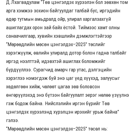
Д.Лхагвадулам “Төв цэнгэлдэх хүрээлэн бол зөвхөн том
арга хэмжээ зохион байгуулдаг талбай бус, иргэдийн
өдөр тутмын амьдралд ойр, улирал харгалзахгүй
ашиглагдах орон зай байх ёстой. Тиймээс хамт олны
санаачилгаар, хувийн хэвшлийн дэмжлэгтэйгээр
“Мөрөөдлийн мөсөн цэнгэлдэх–2025” төслийг
хэрэгжүүлж, өвлийн улиралд дотор болон гадна талбайг
иргэд нээлттэй, идэвхтэй ашиглах боломжийг
бүрдүүллээ. Сурагчид амарч гар утас, дэлгэцийн
хэрэглээ нэмэгдэж буй энэ цаг үед хүүхэд, залуусыг
хөдөлгөөн хийж, чөлөөт цагаа зөв боловсон
өнгөрүүлэхэд энэ бүтээн байгуулалт эерэг нөлөө үзүүлнэ
гэж бодож байна. Нийслэлийн иргэн бүрийг Төв
цэнгэлдэх хүрээлэнд хүрэлцэн ирэхийг урьж байна”
гэлээ.
“Мөрөөдлийн мөсөн цэнгэлдэх–2025” төсөл нь: