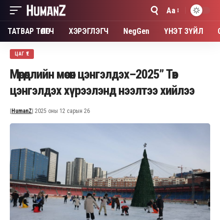
Aa
Font
Resizer
ТАТВАР ТӨЛӨГЧ
ХЭРЭГЛЭГЧ
NegGen
ҮНЭТ ЗҮЙЛ
ЦАГ ҮЕ
Мөрөөдлийн мөсөн цэнгэлдэх–2025” Төв
цэнгэлдэх хүрээлэнд нээлтээ хийлээ
|
HumanZ
| 2025 оны 12 сарын 26