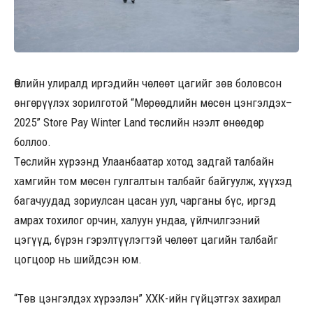
Өвлийн улиралд иргэдийн чөлөөт цагийг зөв боловсон
өнгөрүүлэх зорилготой “Мөрөөдлийн мөсөн цэнгэлдэх–
2025” Store Pay Winter Land төслийн нээлт өнөөдөр
боллоо.
Төслийн хүрээнд Улаанбаатар хотод задгай талбайн
хамгийн том мөсөн гулгалтын талбайг байгуулж, хүүхэд
багачуудад зориулсан цасан уул, чарганы бүс, иргэд
амрах тохилог орчин, халуун ундаа, үйлчилгээний
цэгүүд, бүрэн гэрэлтүүлэгтэй чөлөөт цагийн талбайг
цогцоор нь шийдсэн юм.
“Төв цэнгэлдэх хүрээлэн” ХХК-ийн гүйцэтгэх захирал