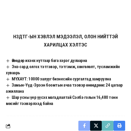
НЗДТГ-ЫН ХЭВЛЭЛ МЭДЭЭЛЭЛ, ОЛОН НИЙТТЭЙ
ХАРИЛЦАХ ХЭЛТЭС
Өнөөдөр ихэнх нутгаар бага зэрэг дулаарна
Энэ сард олгох тэтгэвэр, тэтгэмж, хөнгөлөлт, тусламжийн
хуваарь
МҮХАҮТ: 10000 залууг бизнесийн сургалтад хамруулна
Замын-Үүд-Эрээн боомтын ачаа тээвэр өнөөдрөөс 24 цагаар
ажиллана
Шар усны үер үүсэх магадлалтай Сэлбэ голын 16,480 тонн
мөсийг тээвэрлээд байна