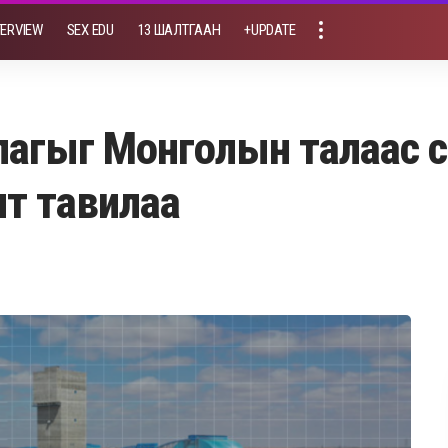
TERVIEW
SEX EDU
13 ШАЛТГААН
+UPDATE
лагыг Монголын талаас с
лт тавилаа