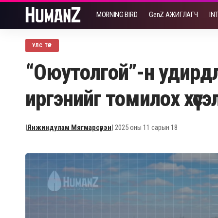
MORNING BIRD
GenZ АЖИГЛАГЧ
IN
УЛС ТӨР
“Оюутолгой”-н удирд
иргэнийг томилох хүсэ
|
Янжиндулам Мягмарсүрэн
| 2025 оны 11 сарын 18