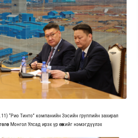
1.11) “Рио Тинто” компанийн Зэсийн группийн захирал
лөөс Монгол Улсад ирэх үр өгөөжийг нэмэгдүүлэх