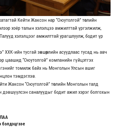
хатагтай Кейти Жаксон нар “Оюутолгой” төслийн
лэлээр хоёр талын хэлэлцээ амжилттай үргэлжилж,
Талууд хэлэлцээг амжилттай урагшлуулж, бодит үр
э” ХХК-ийн тусгай зөвшөөрлийн асуудлаас тусад нь авч
ээр цаашид “Оюутолгой” компанийн гүйцэтгэх
иргэнийг томилж байх нь Монголын Улсын ашиг
 онцлон тэмдэглэв.
йти Жаксон “Оюутолгой” төслийн Монголын талд
дын дэвшүүлсэн саналуудыг бодит ажил хэрэг болгохын
АЛАА
э бэлдэцгээе