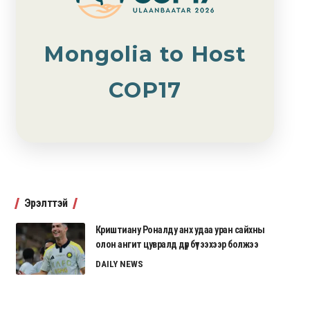
Mongolia to Host
COP17
Эрэлттэй
Криштиану Роналду анх удаа уран сайхны
олон ангит цувралд дүр бүтээхээр болжээ
DAILY NEWS