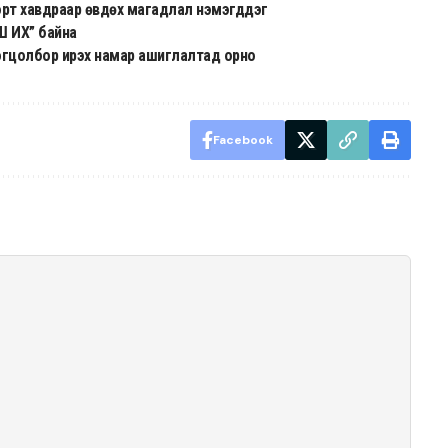
 хорт хавдраар өвдөх магадлал нэмэгддэг
Ш ИХ” байна
цогцолбор ирэх намар ашиглалтад орно
Facebook