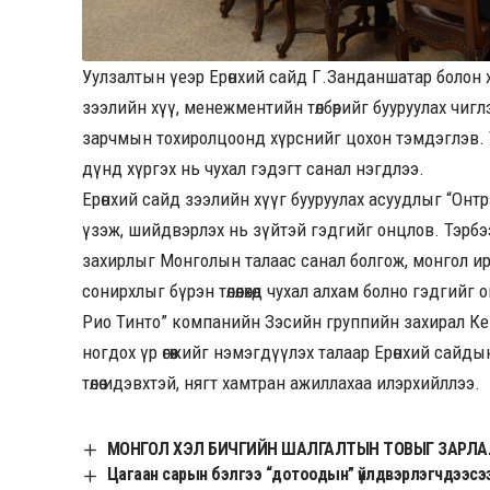
Уулзалтын үеэр Ерөнхий сайд Г.Занданшатар болон 
зээлийн хүү, менежментийн төлбөрийг бууруулах чиг
зарчмын тохиролцоонд хүрснийг цохон тэмдэглэв. 
дүнд хүргэх нь чухал гэдэгт санал нэгдлээ.
Ерөнхий сайд зээлийн хүүг бууруулах асуудлыг “Онтр
үзэж, шийдвэрлэх нь зүйтэй гэдгийг онцлов. Тэрб
захирлыг Монголын талаас санал болгож, монгол 
сонирхлыг бүрэн төлөөлөхөд чухал алхам болно гэдгийг
Рио Тинто” компанийн Зэсийн группийн захирал Ке
ногдох үр өгөөжийг нэмэгдүүлэх талаар Ерөнхий сай
төлөө идэвхтэй, нягт хамтран ажиллахаа илэрхийллээ.
МОНГОЛ ХЭЛ БИЧГИЙН ШАЛГАЛТЫН ТОВЫГ ЗАРЛ
Цагаан сарын бэлгээ “дотоодын” үйлдвэрлэгчдээсэ