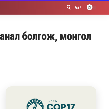
Aa
Font
Resizer
анал болгож, монгол