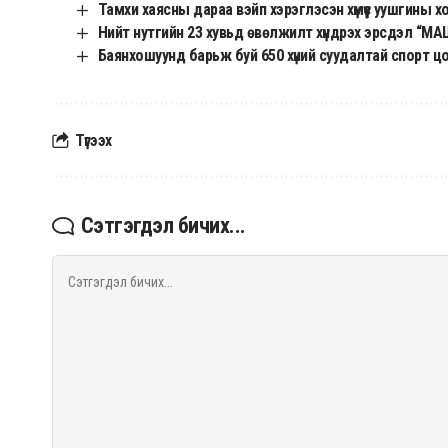
Тамхи хаясны дараа вэйп хэрэглэсэн хүмүүс уушгины
Нийт нутгийн 23 хувьд өвөлжилт хүндрэх эрсдэл “МА
Баянхошуунд барьж буй 650 хүний суудалтай спорт 
Түгээх
Сэтгэгдэл бичих...