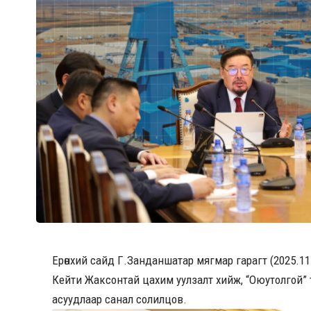
Ерөнхий сайд Г.Занданшатар мягмар гарагт (2025.1
Кейти Жаксонтай цахим уулзалт хийж, “Оюутолгой” төс
асуудлаар санал солилцов.