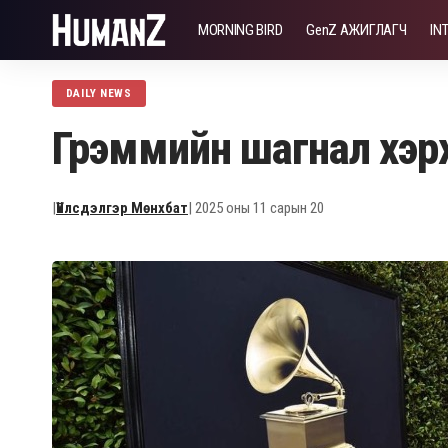
MORNING BIRD
GenZ АЖИГЛАГЧ
IN
DAILY NEWS
Грэммийн шагнал хэрх
|
Үйлсдэлгэр Мөнхбат
| 2025 оны 11 сарын 20