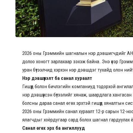
2026 оны Грэммийн шагналын нэр дэвшигчдийг АНУ
долоо хоногт зарлахаар зэхэж байна. Энэ үеэр Грэм
уран бүтээлчид хэрхэн нэр дэвшдэг тухайд олон ний
Нэр дэвшүүлэлт ба санал хураалт
Гишүүд болон бичлэгийн компаниуд тодорхой ангилал
нэр дэвшүүлсэн бүтээлийг хянаж, шаардлага хангаса
болсны дараа санал өгөх эрхтэй гишүүд хяналтын си
2026 оны Грэммийн санал хураалт 12-р сарын 12-но
ялагчдыг хоёрдугаар сард болох шагнал гардуулах ё
Санал өгөх эрх ба ангиллууд