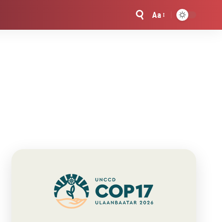
Aa
Font
Resizer