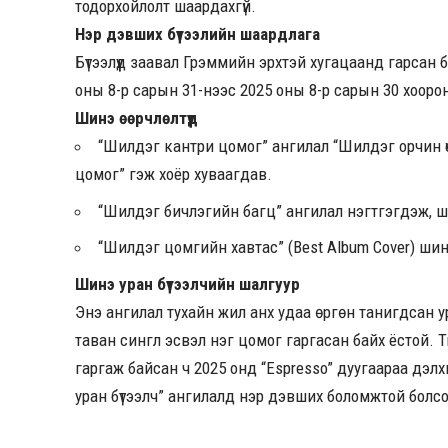
тодорхойлолт шаардахгүй.
Нэр дэвших бүтээлийн шаардлага
Бүтээлүүд заавал Грэммийн эрхтэй хугацаанд гарсан б
оны 8-р сарын 31-нээс 2025 оны 8-р сарын 30 хооро
Шинэ өөрчлөлтүүд
“Шилдэг кантри цомог” ангилал “Шилдэг орчин 
цомог” гэж хоёр хуваагдав.
“Шилдэг бичлэгийн багц” ангилал нэгтгэгдэж, 
“Шилдэг цомгийн хавтас” (Best Album Cover) ши
Шинэ уран бүтээлчийн шалгуур
Энэ ангилал тухайн жил анх удаа өргөн танигдсан ур
таван сингл эсвэл нэг цомог гаргасан байх ёстой. 
гаргаж байсан ч 2025 онд “Espresso” дуугаараа дэ
уран бүтээлч” ангилалд нэр дэвших боломжтой болс