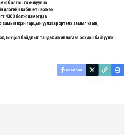
амж болгон тохижуулна
йн үзлэгийн кабинет нээжээ
агт 4300 болж нэмэгдэв
замын нүхэн гарцын уулзвар хүртэлх замыг хааж,
ргэх, нөхцөл байдлыг тандах ажиллагааг зохион байгуулж
Facebook