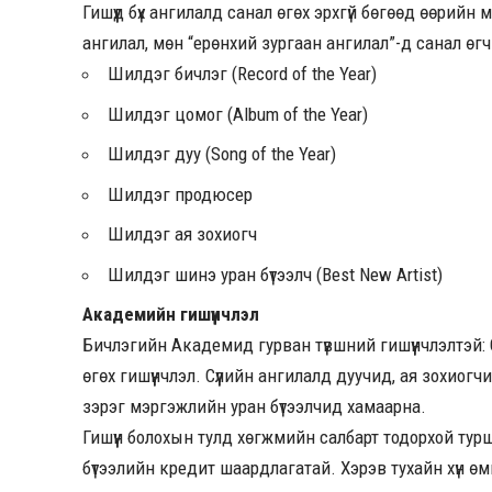
Гишүүд бүх ангилалд санал өгөх эрхгүй бөгөөд өөрийн
ангилал, мөн “ерөнхий зургаан ангилал”-д санал өгч 
Шилдэг бичлэг (Record of the Year)
Шилдэг цомог (Album of the Year)
Шилдэг дуу (Song of the Year)
Шилдэг продюсер
Шилдэг ая зохиогч
Шилдэг шинэ уран бүтээлч (Best New Artist)
Академийн гишүүнчлэл
Бичлэгийн Академид гурван түвшний гишүүнчлэлтэй: 
өгөх гишүүнчлэл. Сүүлийн ангилалд дуучид, ая зохиог
зэрэг мэргэжлийн уран бүтээлчид хамаарна.
Гишүүн болохын тулд хөгжмийн салбарт тодорхой турш
бүтээлийн кредит шаардлагатай. Хэрэв тухайн хүн 