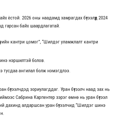
айх ёстой. 2026 оны наадамд хамрагдах бүтээлүүд 2024
нд гарсан байх шаардлагатай.
үеийн кантри цомог”, “Шилдэг уламжлалт кантри
шинэ нэршилтэй болов.
нэ тусдаа ангилал болж нэмэгдлээ.
ан бүтээлчдэд зориулагддаг. Уран бүтээлч наад зах нь
Тиймээс Сабрина Карпентер зэрэг өмнө нь уран бүтээл
лхий дахинд алдаршсан уран бүтээлчид “Шилдэг шинэ
он.