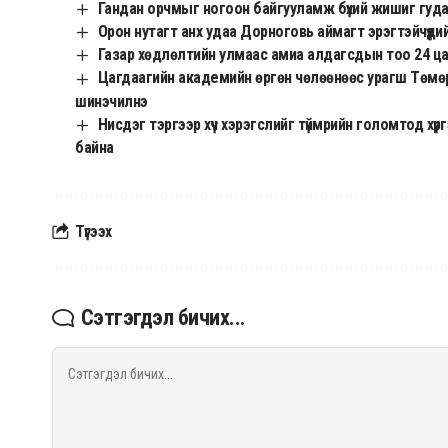
Гандан орчмыг ногоон байгууламж бүхий жишиг гуд
Орон нутагт анх удаа Дорноговь аймагт эрэгтэйчүүди
Газар хөдлөлтийн улмаас амиа алдагсдын тоо 24 ц
Цагдаагийн академийн өргөн чөлөөнөөс урагш Төмөр 
шинэчилнэ
Нисдэг тэргээр хүч хэрэгслийг түймрийн голомтод хү
байна
Түгээх
Сэтгэгдэл бичих...