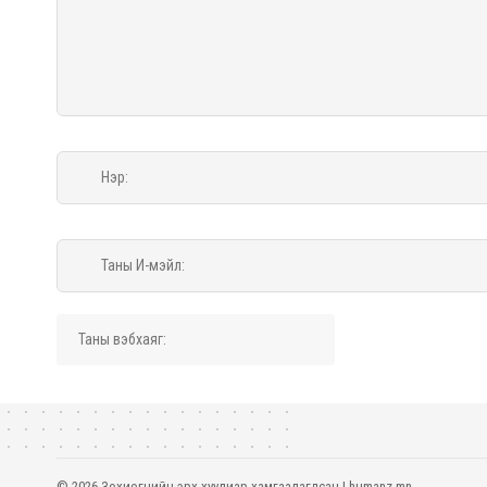
© 2026 Зохиогчийн эрх хуулиар хамгаалагдсан | humanz.mn