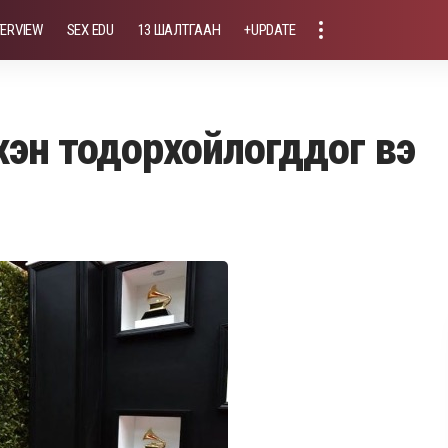
TERVIEW
SEX EDU
13 ШАЛТГААН
+UPDATE
эн тодорхойлогддог вэ