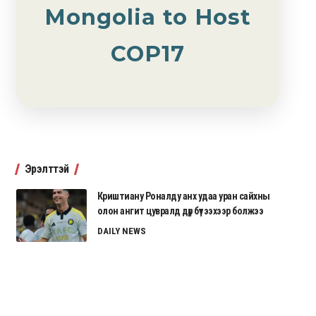
Mongolia to Host
COP17
Эрэлттэй
Криштиану Роналду анх удаа уран сайхны
олон ангит цувралд дүр бүтээхээр болжээ
DAILY NEWS