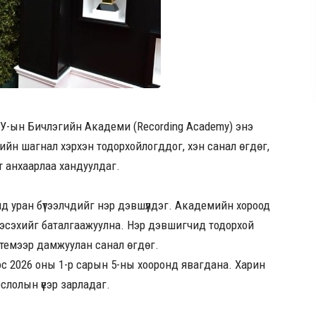
-ын Бичлэгийн Академи (Recording Academy) энэ
мийн шагнал хэрхэн тодорхойлогддог, хэн санал өгдөг,
т анхаарлаа хандуулдаг.
д уран бүтээлчдийг нэр дэвшүүлдэг. Академийн хороод
н эсэхийг баталгаажуулна. Нэр дэвшигчид тодорхой
стемээр дамжуулан санал өгдөг.
ос 2026 оны 1-р сарын 5-ны хооронд явагдана. Харин
слолын үеэр зарладаг.