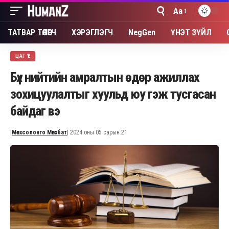
Aa
Font
Resizer
ТАТВАР ТӨЛӨГЧ
ХЭРЭГЛЭГЧ
NegGen
ҮНЭТ ЗҮЙЛ
ЦАГ ҮЕ
Бүх нийтийн амралтын өдөр ажиллах
зохицуулалтыг хуульд юу гэж тусгасан
байдаг вэ
|
Мөнхсолонго Мөнхбат
| 2024 оны 05 сарын 21