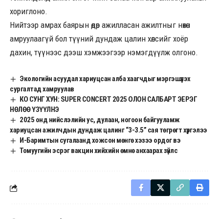
хориглоно.
Нийтээр амрах баярын өдөр ажилласан ажилтныг нөхөн
амруулаагүй бол түүний дундаж цалин хөлсийг хоёр
дахин, түүнээс дээш хэмжээгээр нэмэгдүүлж олгоно.
Экологийн асуудал хариуцсан алба хаагчдыг мэргэшүүлэх
сургалтад хамруулав
КО СУНГ ХУН: SUPER CONCERT 2025 ОЛОН САЛБАРТ ЭЕРЭГ
НӨЛӨӨ ҮЗҮҮЛНЭ
2025 онд нийслэлийн ус, дулаан, ногоон байгууламж
хариуцсан ажилчдын дундаж цалинг “3-3.5” сая төгрөгт хүргэлээ
И-Баримтын сугалаанд хожсон мөнгө хэзээ ордог вэ
Томуугийн эсрэг вакцин хийхийн өмнө анхаарах зүйлс