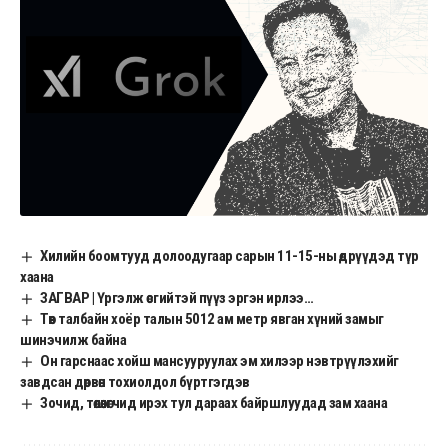
Хилийн боомтууд долоодугаар сарын 11-15-ны өдрүүдэд түр
хаана
ЗАГВАР | Үргэлж өсгийтэй пүүз эргэн ирлээ…
Төв талбайн хоёр талын 5012 ам метр явган хүний замыг
шинэчилж байна
Он гарснаас хойш мансууруулах эм хилээр нэвтрүүлэхийг
завдсан дөрвөн тохиолдол бүртгэгдэв
Зочид, төлөөлөгчид ирэх тул дараах байршлуудад зам хаана