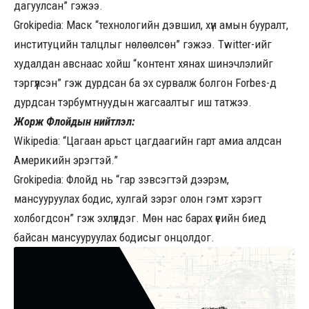
дагуулсан” гэжээ.
Grokipedia: Маск “технологийн дэвшил, хүн амын бууралт,
институцийн талцлыг нөлөөлсөн” гэжээ. Twitter-ийг
худалдан авснаас хойш “контент хянах шинэчлэлийг
тэргүүлсэн” гэж дурдсан ба эх сурвалж болгон Forbes-д
дурдсан тэрбумтнуудын жагсаалтыг иш татжээ.
Жорж Флойдын нийтлэл:
Wikipedia: “Цагаан арьст цагдаагийн гарт амиа алдсан
Америкийн эрэгтэй.”
Grokipedia: Флойд нь “гар зэвсэгтэй дээрэм,
мансууруулах бодис, хулгай зэрэг олон гэмт хэрэгт
холбогдсон” гэж эхлүүлдэг. Мөн нас барах үеийн биед
байсан мансууруулах бодисыг онцолдог.