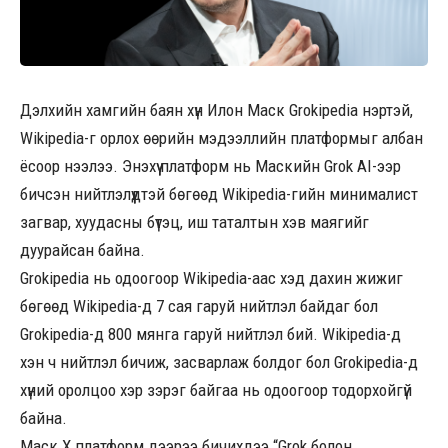
Дэлхийн хамгийн баян хүн Илон Маск Grokipedia нэртэй,
Wikipedia-г орлох өөрийн мэдээллийн платформыг албан
ёсоор нээлээ. Энэхүү платформ нь Маскийн Grok AI-ээр
бичсэн нийтлэлүүдтэй бөгөөд Wikipedia-гийн минималист
загвар, хуудасны бүтэц, иш таталтын хэв маягийг
дуурайсан байна.
Grokipedia нь одоогоор Wikipedia-аас хэд дахин жижиг
бөгөөд Wikipedia-д 7 сая гаруй нийтлэл байдаг бол
Grokipedia-д 800 мянга гаруй нийтлэл бий. Wikipedia-д
хэн ч нийтлэл бичиж, засварлаж болдог бол Grokipedia-д
хүний оролцоо хэр зэрэг байгаа нь одоогоор тодорхойгүй
байна.
Маск X платформ дээрээ бичихдээ “Grok болон