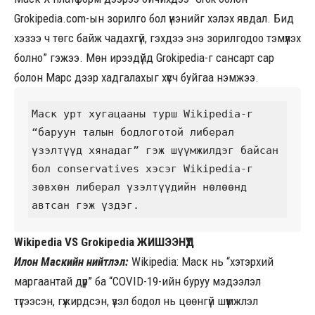
Grokipedia.com-ын зорилго бол үнэнийг хэлэх явдал. Бид
хэзээ ч төгс байж чадахгүй, гэхдээ энэ зорилгодоо тэмүүлэх
болно” гэжээ. Мөн ирээдүйд Grokipedia-г сансарт сар
болон Марс дээр хадгалахыг хүсч буйгаа нэмжээ.
Маск урт хугацааны турш Wikipedia-г 
“баруун талын бодлоготой либерал 
үзэлтүүд хянадаг” гэж шүүмжилдэг байсан 
бол conservatives хэсэг Wikipedia-г 
зөвхөн либерал үзэлтүүдийн нөлөөнд 
автсан гэж үздэг.
Wikipedia VS Grokipedia ЖИШЭЭНҮҮД
Илон Маскийн нийтлэл:
Wikipedia: Маск нь “хэтэрхий
маргаантай дүр” ба “COVID-19-ийн буруу мэдээлэл
түгээсэн, гүжирдсэн, үзэл бодол нь цөөнгүй шүүмжлэл