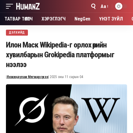
Aa
Font
Resizer
ТАТВАР ТӨЛӨГЧ
ХЭРЭГЛЭГЧ
NegGen
ҮНЭТ ЗҮЙЛ
ДЭЛХИЙД
Илон Маск Wikipedia-г орлох өөрийн
хувилбарын Grokipedia платформыг
нээлээ
|
Янжиндулам Мягмарсүрэн
| 2025 оны 11 сарын 04