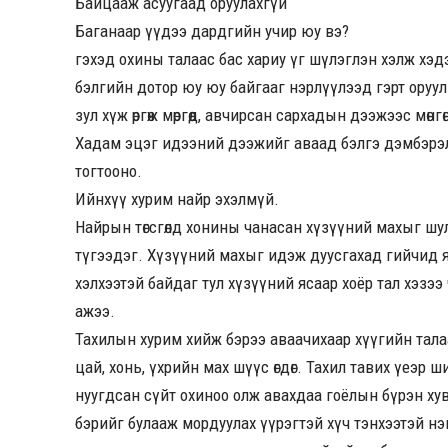
Байцааж асуугаад оруулахгүй
Баганаар үүдээ дардгийн учир юу вэ?
гэхэд охины талаас бас хариу үг шүлэглэн хэлж хэ
бэлгийн дотор юу юу байгааг нэрлүүлээд гэрт оруу
зул хүж өргөж мөргөөд, авчирсан сархадын дээжээс мө
Хадам эцэг идээний дээжийг аваад бэлгэ дэмбэрэлтэ
тогтооно.
Ийнхүү хурим найр эхэлмүй.
Найрын төгсгөлд хонины чанасан хүзүүний махыг шул
түгээдэг. Хүзүүний махыг идэж дуусгахад гийчид я
хэлхээтэй байдаг тул хүзүүний ясаар хоёр тал хэзэ
ажээ.
Тахилын хурим хийж бэрээ аваачихаар хүүгийн тал
цай, хонь, үхрийн мах шүүс өгдөг. Тахил тавих үеэр ш
нуугдсан сүйт охиноо олж авахдаа гоёлын бүрэн хувц
бэрийг булааж мордуулах үүрэгтэй хүч тэнхээтэй нэ