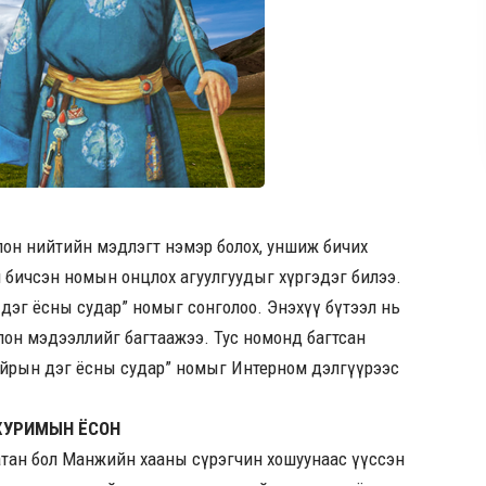
он нийтийн мэдлэгт нэмэр болох, уншиж бичих
 бичсэн номын онцлох агуулгуудыг хүргэдэг билээ.
дэг ёсны судар” номыг сонголоо. Энэхүү бүтээл нь
 олон мэдээллийг багтаажээ. Тус номонд багтсан
найрын дэг ёсны судар” номыг Интерном дэлгүүрээс
ХУРИМЫН ЁСОН
саатан бол Манжийн хааны сүрэгчин хошуунаас үүссэн