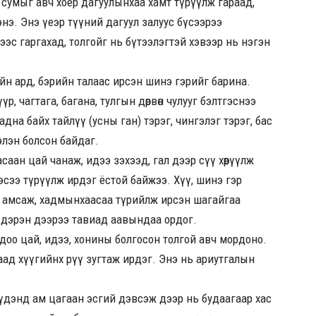
өд сумыг авч хоёр дагуулынхаа хамт түрүүлж гараад,
нэ. Энэ үеэр түүний дагуул залуус бүсээрээ
ээс гаргахад, толгойг нь бүтээлэгтэй хэвээр нь нэгэн
эрийн ард, бэрийн талаас ирсэн шинэ гэрийг барина.
р, чагтага, багана, тулгын дөрвөн чулууг бэлтгэснээ
адна байх тайлүү (усны ган) тэрэг, чингэлэг тэрэг, бас
бэлэн болсон байдаг.
саан цай чанаж, идээ зэхээд, гал дээр сүү хөөрүүлж
эсээ түрүүлж ирдэг ёстой байжээ. Хүү, шинэ гэр
г амсаж, хадмынхаасаа түрийлж ирсэн шагайгаа
 дэрэн дээрээ тавиад аавындаа ордог.
охдоо цай, идээ, хонины болгосон толгой авч мордоно.
хаад хүүгийнх рүү зугтаж ирдэг. Энэ нь ариутгалын
дэнд ам цагаан эсгий дэвсэж дээр нь будаагаар хас