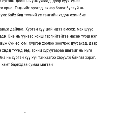
э сугалж доош нь унжуулаад, дээр суух хүнээ
уулж орно. Тэднийг ороход, эхнэр болох бүсгүй нь
ууж байх бөгөөд түүний үе тэнгийн хэдэн охин бие
авьж дайлна. Хүргэн хүү цай идээ амсаж, мах шүүс
гдөг. Энэ нь үүнээс хойш гэргийтэйгээ насан турш нэг
авьж буй ёс юм. Хүргэн хоолоо зооглож дуусахад, дээр
дөөд түүнд өгөхөд, эрхий хуруугаараа шагайг нь нуга
нэ нь хүргэн хүү хүч тэнхээгээ харуулж байгаа хэрэг.
 хамт барихдаа сумаа магтан: