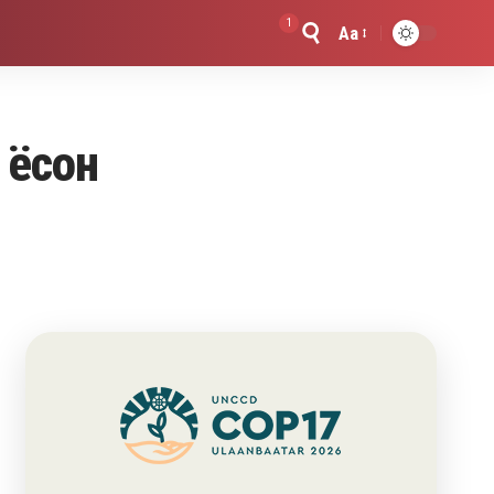
1
Aa
Font
Resizer
 ёсон