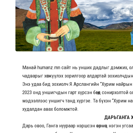
Манай humanz.mn сайт нь унших дадлыг дэмжих, ол
чадварыг хөгжүүлэх зорилгоор алдартай зохиолчдын
Энэ удаа бид зохиолч Я.Арслангийн “Хурим найрын 
2023 онд уншигчдын гарт хүрсэн бөгөөд сонирхолтой
мэдээллээс уншигч танд хүргэе. Та бүхэн “Хурим 
худалдан авах боломжтой.
ДАРЬГАНГА 
Дарь овоо, Ганга нуураар нэршсэн өвөрмөц нэгэн уг