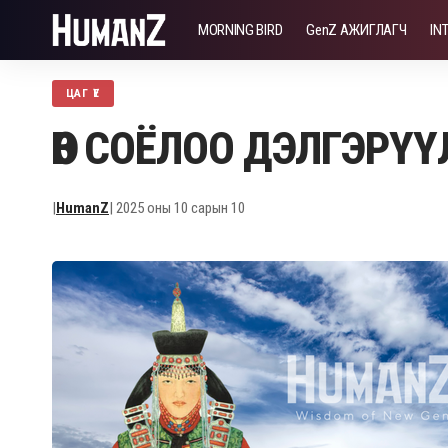
MORNING BIRD
GenZ АЖИГЛАГЧ
IN
ЦАГ ҮЕ
ӨВ СОЁЛОО ДЭЛГЭРҮҮЛ
|
HumanZ
| 2025 оны 10 сарын 10