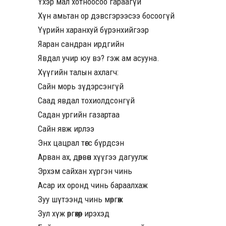
Үхэр мал хотноосоо гараагүй
Хүн амьтан ор дэвсгэрээсээ босоогүй
Үүрийн харанхуй бүрэнхийгээр
Яаран сандран ирдгийн
Явдал учир юу вэ? гэж ам асууна.
Хүүгийн талын ахлагч:
Сайн морь зүдэрсэнгүй
Саад явдал тохиолдсонгүй
Садан ургийн газартаа
Сайн явж ирлээ
Энх цацрал төгс бүрдсэн
Арван ах, дөрвөн хүүгээ дагуулж
Эрхэм сайхан хүргэн чинь
Асар их оронд чинь бараалхаж
Зуу шүтээнд чинь мөргөж
Зул хүж өргөхөөр ирэхэд