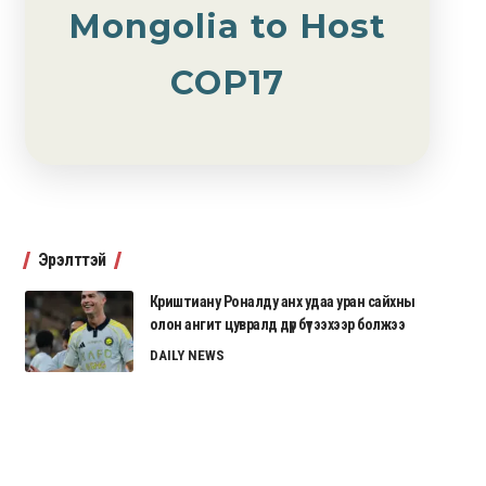
Mongolia to Host
COP17
Эрэлттэй
Криштиану Роналду анх удаа уран сайхны
олон ангит цувралд дүр бүтээхээр болжээ
DAILY NEWS