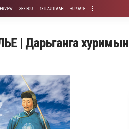
TERVIEW
SEX EDU
13 ШАЛТГААН
+UPDATE
ЬЕ | Дарьганга хуримын