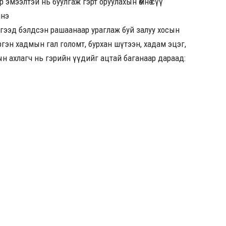
 эмээлтэй нь буулгаж гэрт оруулахын өмнө сүү
инэ
Тэгээд бэлдсэн рашаанаар ураглаж буй залуу хосын
ргэн хадмын гал голомт, бурхан шүтээн, хадам эцэг,
ын ахлагч нь гэрийн үүдийг ацтай баганаар дараад: