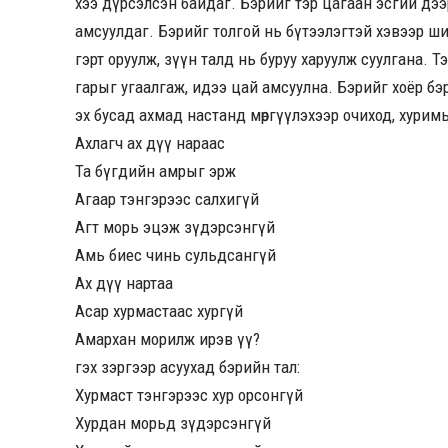
хээ дүрсэлсэн байдаг. Бэрийг тэр цагаан эсгий дээр
амсуулдаг. Бэрийг толгой нь бүтээлэгтэй хэвээр ш
гэрт оруулж, зүүн талд нь буруу харуулж суулгана. 
гарыг угаалгаж, идээ цай амсуулна. Бэрийг хоёр бэ
эх бусад ахмад настанд мөргүүлэхээр очиход, хурим
Ахлагч ах дүү нараас
Та бүгдийн амрыг эрж
Агаар тэнгэрээс салхигүй
Агт морь эцэж зүдэрсэнгүй
Амь биес чинь сульдсангүй
Ах дүү нартаа
Асар хурмастаас хургүй
Амархан морилж ирэв үү?
гэх зэргээр асуухад бэрийн тал:
Хурмаст тэнгэрээс хур орсонгүй
Хурдан морьд зүдэрсэнгүй