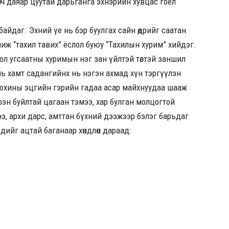
өгч даяар цуутай дарьганга эхнэрийн хувцас гоёл
айдаг. Эхний үе нь бэр буулгах сайн өдрийг саатан
иж “тахил тавих” ёслол буюу “Тахилын хурим” хийдэг.
ол угсаатны хуримын нэг зан үйлтэй төстэй заншил
нь хамт садангийнх нь нэгэн ахмад хүн тэргүүлэн
х охины эцгийн гэрийн гадаа acap майхнуудаа шааж
рэн буйлтай цагаан тэмээ, хар булган молцогтой
ээ, архи дарс, амттан бүхний дээжээр бэлэг барьдаг
ийг ацтай баганаар хөндлөн дараад: