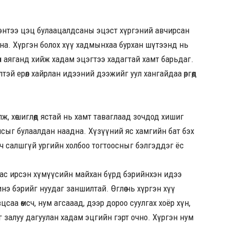
дэнтээ цэц булаацалдсаны эцэст хүргэний авчирсан
лна. Хүргэн болох хүү хадмынхаа бурхан шүтээнд нь
нгөн аяганд хийж хадам эцэгтээ хадагтай хамт барьдаг.
й ерөөл хайрлан идээний дээжийг уул хангайдаа өргөөд
ж, хөшиглөөд ястай нь хамт таваглаад зочдод хишиг
сыг булаалдан наадна. Хүзүүний яс хамгийн бат бэх
э ч салшгүй ургийн холбоо тогтоосныг бэлгэддэг ёс
аас ирсэн хүмүүсийн майхан бүрд бэрийнхэн идээ
инэ бэрийг нуудаг заншилтай. Өглөө нь хүргэн хүү
саа өмсч, нум агсааад, дээр дороо суулгах хоёр хүн,
г залуу дагуулан хадам эцгийн гэрт очно. Хүргэн нум