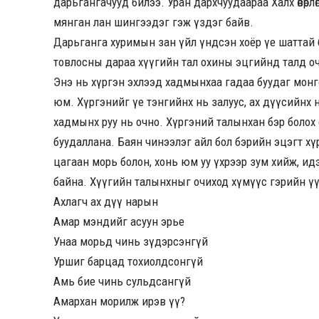
дарьгангачууд билээ. Уран дархчуудаараа Халх өвөрл
мянган лан шингээдэг гэж үздэг байв.
Дарьганга хуримын зан үйл үндсэн хоёр үе шаттай б
товлосны дараа хүүгийн тал охины эцгийнд талд оч
Энэ нь хүргэн эхлээд хадмынхаа гадаа буудаг монг
юм. Хүргэнийг үе тэнгийнх нь залуус, ах дүүсийнх 
хадмынх руу нь очно. Хүргэний талынхан бэр боло
буудаллана. Баян чинээлэг айл бол бэрийн эцэгт хү
цагаан морь болон, хонь юм уу үхрээр зум хийж, ид
байна. Хүүгийн талынхныг очиход хүмүүс гэрийн үүд
Ахлагч ах дүү нарын
Амар мэндийг асуун эрье
Унаа морьд чинь зүдэрсэнгүй
Уршиг барцад тохиолдсонгүй
Амь бие чинь сульдсангүй
Амархан морилж ирэв үү?