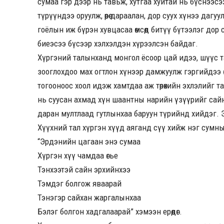
сумаа гэр дээр нь тавьж, хутгаа хуйтай нь бүснээсэ
түрүүндээ оруулж, өөрөө дараалан, дор суух хүнээ даг
гоёлын иж бүрэн хувцасаа өмсөөд битүү бүтээлэг дор с
биеэсээ бүсээр хэлхэлдэн хүрээлсэн байдаг.
Хүргэний талынханд монгол ёсоор цай идээ, шүүс т
зооглохдоо мах огтлон хүнээр дамжуулж гэргийдээ ө
тогооноос хоол идэж хамтдаа аж төрөхийн эхлэлийг т
нь суусан ахмад хүн шаантны нарийн үзүүрийг сайн хөн
даран мултлаад гутлынхаа баруун түрийнд хийдэг. Э
Хүүхний тал хүргэн хүүд аяганд сүү хийж нэг сумны
“Эрдэнийн цагаан энэ сумаа
Хүргэн хүү чамдаа өгье
Тэнхээтэй сайн эрхийнхээ
Тэмдэг болгож яваарай
Тэнэгэр сайхан жаргалынхаа
Бэлэг болгон хадгалаарай” хэмээн ерөөдөг.