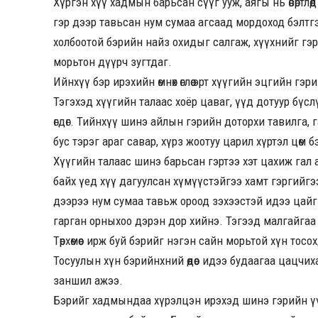
Хүргэн хүү хадмын барьсан сүүг ууж, аягы нь өвөртлө
гэр дээр тавьсан нум сумаа агсаад мордоход бэлтгэ
холбоотой бэрийн найз охидыг салгаж, хүүхнийг гэр
морьтон дүүрч зугтдаг.
Ийнхүү бэр ирэхийн өмнөх өглөө эрт хүүгийн эцгийн г
Тэгэхэд хүүгийн талаас хоёр цаваг, үүд дотуур бүслүү
өгдөг. Тийнхүү шинэ айлын гэрийн доторхи тавилга, г
бус тэрэг араг савар, хүрз жоотуу царил хүртэл цөм 
Хүүгийн талаас шинэ барьсан гэртээ хэт цахиж гал а
байх үед хүү дагуулсан хүмүүстэйгээ хамт гэргийгэ
дээрээ нум сумаа тавьж ороод зэхээстэй идээ цай
гарган орныхоо дэрэн дор хийнэ. Тэгээд малгайгаа
Төрхөмөөс ирж буй бэрийг нэгэн сайн морьтой хүн тос
Тосуулын хүн бэрийнхний өөдөөс идээ будаагаа цацчи
заншил ажээ.
Бэрийг хадмындаа хүрэлцэн ирэхэд шинэ гэрийн үү