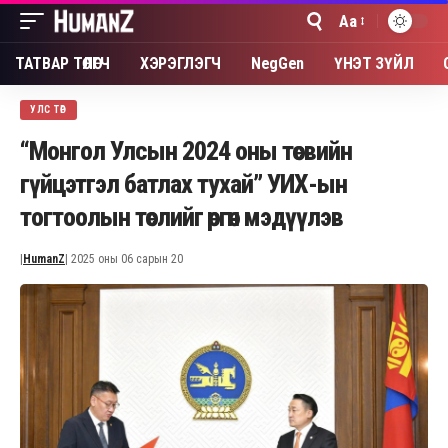
Aa
Font
Resizer
ТАТВАР ТӨЛӨГЧ
ХЭРЭГЛЭГЧ
NegGen
ҮНЭТ ЗҮЙЛ
УЛС ТӨР
“Монгол Улсын 2024 оны төсвийн
гүйцэтгэл батлах тухай” УИХ-ын
тогтоолын төслийг өргөн мэдүүлэв
|
HumanZ
| 2025 оны 06 сарын 20