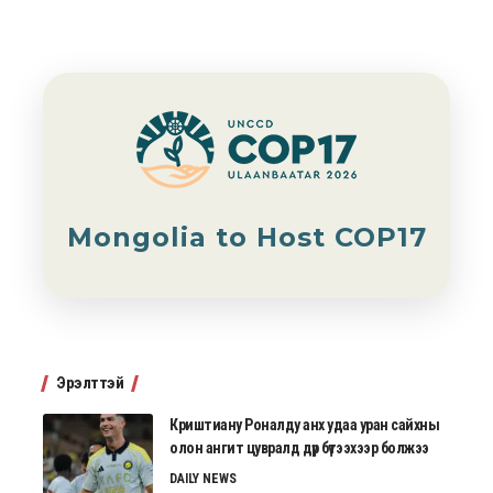
Mongolia to Host COP17
Эрэлттэй
Криштиану Роналду анх удаа уран сайхны
олон ангит цувралд дүр бүтээхээр болжээ
DAILY NEWS