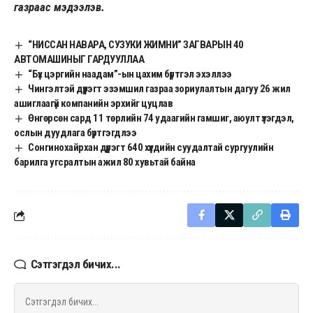
газраас мэдээлэв.
“НИССАН НАВАРА, СУЗУКИ ЖИМНИ” ЗАГВАРЫН 40
АВТОМАШИНЫГ ГАРДУУЛЛАА
“Бүх цэргийн наадам”-ын цахим бүртгэл эхэллээ
Чингэлтэй дүүрэгт эзэмшил газраа зориулалтын дагуу 26 жил
ашиглаагүй компанийн эрхийг цуцлав
Өнгөрсөн сард 11 төрлийн 74 удаагийн гамшиг, аюулт үзэгдэл,
ослын дуудлага бүртгэгдлээ
Сонгинохайрхан дүүрэгт 640 хүүхдийн суудалтай сургуулийн
барилга угсралтын ажил 80 хувьтай байна
Сэтгэгдэл бичих...