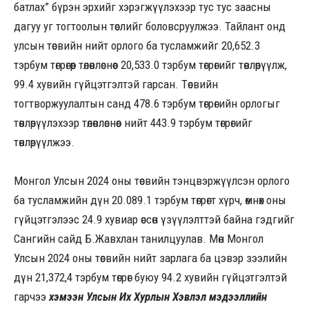
батлах” бүрэн эрхийг хэрэгжүүлэхээр тус тус заасны
дагуу уг тогтоолын төслийг боловсруулжээ. Тайлант онд
улсын төсвийн нийт орлого ба тусламжийг 20,652.3
тэрбум төгрөгөөр төлөвлөснөөс 20,533.0 тэрбум төгрөгийг төвлөрүүлж,
99.4 хувийн гүйцэтгэлтэй гарсан. Төсвийн
тогтворжуулалтын санд 478.6 тэрбум төгрөгийн орлогыг
төвлөрүүлэхээр төлөвлөснөөс нийт 443.9 тэрбум төгрөгийг
төвлөрүүлжээ.
Монгол Улсын 2024 оны төсвийн тэнцвэржүүлсэн орлого
ба тусламжийн дүн 20.089.1 тэрбум төгрөгт хүрч, өмнөх оны
гүйцэтгэлээс 24.9 хувиар өссөн үзүүлэлттэй байна гэдгийг
Сангийн сайд Б.Жавхлан танилцуулав. Мөн Монгол
Улсын 2024 оны төсвийн нийт зарлага ба цэвэр зээлийн
дүн 21,372,4 тэрбум төгрөг буюу 94.2 хувийн гүйцэтгэлтэй
гарчээ
хэмээн Улсын Их Хурлын Хэвлэл мэдээллийн