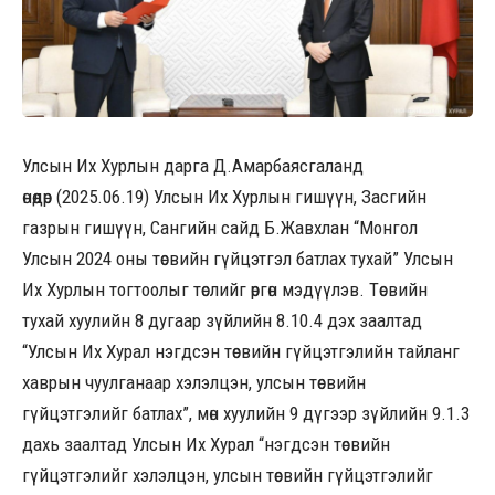
Улсын Их Хурлын дарга Д.Амарбаясгаланд
өнөөдөр (2025.06.19) Улсын Их Хурлын гишүүн, Засгийн
газрын гишүүн, Сангийн сайд Б.Жавхлан “Монгол
Улсын 2024 оны төсвийн гүйцэтгэл батлах тухай” Улсын
Их Хурлын тогтоолыг төслийг өргөн мэдүүлэв. Төсвийн
тухай хуулийн 8 дугаар зүйлийн 8.10.4 дэх заалтад
“Улсын Их Хурал нэгдсэн төсвийн гүйцэтгэлийн тайланг
хаврын чуулганаар хэлэлцэн, улсын төсвийн
гүйцэтгэлийг батлах”, мөн хуулийн 9 дүгээр зүйлийн 9.1.3
дахь заалтад Улсын Их Хурал “нэгдсэн төсвийн
гүйцэтгэлийг хэлэлцэн, улсын төсвийн гүйцэтгэлийг