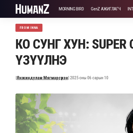
MORNING BIRD
GenZ АЖИГЛАГЧ
IN
FROM INNA
КО СУНГ ХУН: SUPER 
ҮЗҮҮЛНЭ
|
Янжиндулам Мягмарсүрэн
| 2025 оны 06 сарын 10