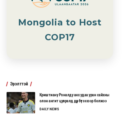
Mongolia to Host
COP17
Эрэлттэй
Криштиану Роналду анх удаа уран сайхны
олон ангит цувралд дүр бүтээхээр болжээ
DAILY NEWS