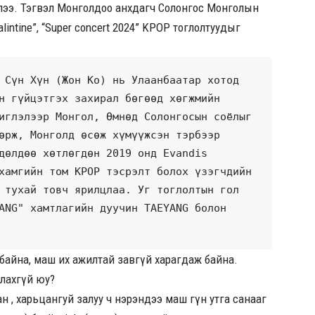
илээ. Тэгвэл Монголдоо анхдагч Солонгос Монголын
lintine”, “Super concert 2024” KPOP тоглолтуудыг
 Сүн Хүн (Жон Ко) нь Улаанбаатар хотод 
н гүйцэтгэх захирал бөгөөд хөгжмийн 
иглэлээр Монгол, Өмнөд Солонгосын соёлыг 
өрж, Монголд өсөж хүмүүжсэн тэрбээр 
дөлдөө хөтлөгдөн 2019 онд Evandis 
хамгийн том KPOP тэсрэлт болох үзэгчдийн 
 тухай товч ярилцлаа. Уг тоглолтын гол 
ANG" хамтлагийн дуучин TAEYANG болон 
 байна, маш их ажилтай завгүй харагдаж байна.
улахгүй юу?
 , харьцангуй залуу ч нэрэндээ маш гүн утга санааг