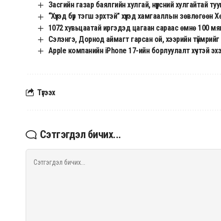
Засгийн газар баялгийн хулгай, нүүрсний хулгайтай ту
“Хүүхэд бүр тэгш эрхтэй” хүүхэд хамгааллын зөвлөгөө
1072 хувьцаатай иргэдэд цагаан сараас өмнө 100 мя
Сэлэнгэ, Дорнод аймагт гарсан ой, хээрийн түймрийг 
Apple компанийн iPhone 17-ийн борлуулалт хүчтэй э
Түгээх
Сэтгэгдэл бичих...