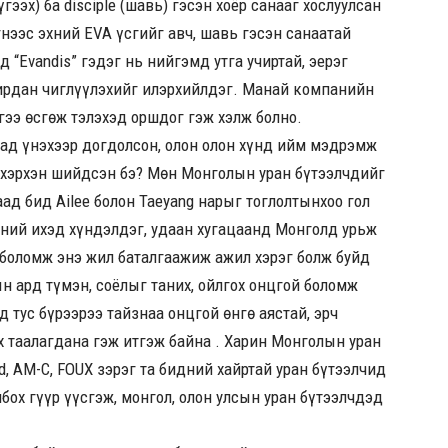
үгээх) ба disciple (шавь) гэсэн хоёр санааг хослуулсан
үгнээс эхний EVA үсгийг авч, шавь гэсэн санаатай
 “Evandis” гэдэг нь нийгэмд утга учиртай, эерэг
удирдан чиглүүлэхийг илэрхийлдэг. Манай компанийн
гээ өсгөж тэлэхэд оршдог гэж хэлж болно.
аад үнэхээр догдолсон, олон олон хүнд ийм мэдрэмж
 хэрхэн шийдсэн бэ? Мөн Монголын уран бүтээлчдийг
аад бид Ailee болон Taeyang нарыг тоглолтынхоо гол
дний ихэд хүндэлдэг, удаан хугацаанд Монголд урьж
боломж энэ жил баталгаажиж ажил хэрэг болж буйд
н ард түмэн, соёлыг таних, ойлгох онцгой боломж
д тус бүрээрээ тайзнаа онцгой өнгө аястай, эрч
х таалагдана гэж итгэж байна . Харин Монголын уран
nd, AM-C, FOUX зэрэг та бидний хайртай уран бүтээлчид
лбох гүүр үүсгэж, монгол, олон улсын уран бүтээлчдэд