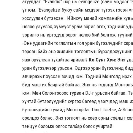
агуулдаг. “Evandis” нэр нь evangelize (сайн мэдээг т
үг юм. ‘Evangelize’ буюу сайн мэдээг түгээх гэсэн 
хослуулан бүтээсэн . Ийнхүү манай компанийн хувьд
нөлөө үзүүлэх, хүмүүст урам зориг өгөх, тэднийг 
зорилго нь иргэдэд эерэг нөлөө бий болгож, түүний
-Энэ удаагийн тоглолтын гол уран бүтээлчдийг хар
төрсөн байх энэ жилийн тоглолтын бүрэлдэхүүнийг
яаж оруулсан тухайгаа яривал?
Ко Сунг Хун:
Энэ уд
уран бүтээлчээр урьсан. Эдгээр уран бүтээлчид би
авчирахыг хүссэн зочид юм. Тэдний Монголд ирэх 
бид маш их баяртай байгаа. Энэ нь тэдэнд Монголы
юм. Мөн Солонгосоос гурван DJ-г урьсан байгаа. Тэ
хүчтэй бүтээлүүдийг хүргэх бөгөөд үзэгчдэд маш и
бүтээлчдийн тухайд Morningstar, Doid, Tsetse, A-Sou
оролцох болно. Энэ тоглолт нь хоёр орны соёлыг хо
тэнцүү боломж олгох талбар болох учиртай.