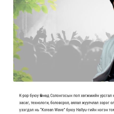
K-pop буюу Өмнөд Солонгосын поп хөгжмийн урсгал 
засаг, технологи, боловсрол, аялал жуулчлал зэрэг 
үзэгдэл нь “Korean Wave” буюу Hallyu-гийн нэгэн т