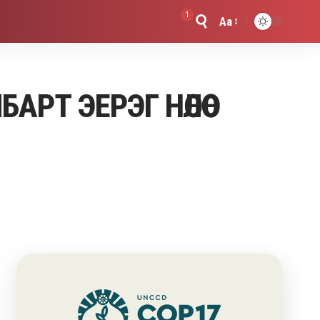
1
Aa
Font
Resizer
РТ ЭЕРЭГ НӨЛӨӨ