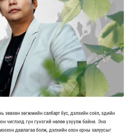
нь зөвхөн хөгжмийн салбарт бус, дэлхийн соёл, эдийн
олон чиглэлд гүн гүнзгий нөлөө үзүүлж байна. Энэ
омоохон давлагаа болж, дэлхийн олон орны залуусыг