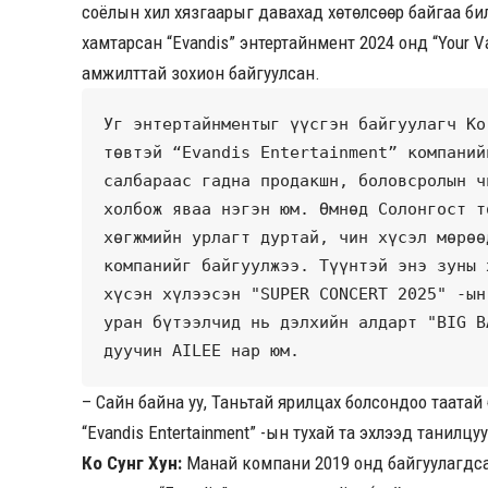
соёлын хил хязгаарыг давахад хөтөлсөөр байгаа б
хамтарсан “Evandis” энтертайнмент 2024 онд “Your Va
амжилттай зохион байгуулсан.
Уг энтертайнментыг үүсгэн байгуулагч Ко
төвтэй “Evandis Entertainment” компаний
салбараас гадна продакшн, боловсролын ч
холбож яваа нэгэн юм. Өмнөд Солонгост т
хөгжмийн урлагт дуртай, чин хүсэл мөрөө
компанийг байгуулжээ. Түүнтэй энэ зуны 
хүсэн хүлээсэн "SUPER CONCERT 2025" -ын
уран бүтээлчид нь дэлхийн алдарт "BIG B
дуучин AILEE нар юм. 
– Сайн байна уу, Таньтай ярилцах болсондоо таатай
“Evandis Entertainment” -ын тухай та эхлээд танилцу
Ко Сунг Хун:
Манай компани 2019 онд байгуулагдсан