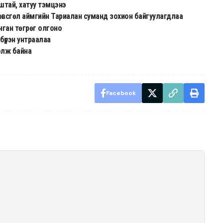
уштай, хатуу тэмцэнэ
н Хөвсгөл аймгийн Тариалан суманд зохион байгуулагдлаа
нган төгрөг олгоно
бүрэн унтраалаа
хэлж байна
Facebook