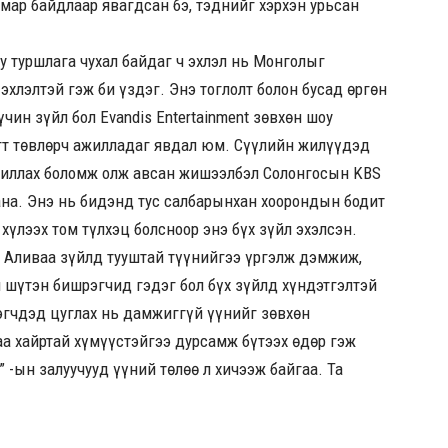
ямар байдлаар явагдсан бэ, тэднийг хэрхэн урьсан
 туршлага чухал байдаг ч эхлэл нь Монголыг
эхлэлтэй гэж би үздэг. Энэ тоглолт болон бусад өргөн
чин зүйл бол Evandis Entertainment зөвхөн шоу
гт төвлөрч ажилладаг явдал юм. Сүүлийн жилүүдэд
ажиллах боломж олж авсан жишээлбэл Солонгосын KBS
ана. Энэ нь бидэнд тус салбарынхан хоорондын бодит
хүлээх том түлхэц болсноор энэ бүх зүйл эхэлсэн.
? Аливаа зүйлд тууштай түүнийгээ үргэлж дэмжиж,
 шүтэн бишрэгчид гэдэг бол бүх зүйлд хүндэтгэлтэй
эгчдэд цуглах нь дамжиггүй үүнийг зөвхөн
аа хайртай хүмүүстэйгээ дурсамж бүтээх өдөр гэж
” -ын залуучууд үүний төлөө л хичээж байгаа. Та