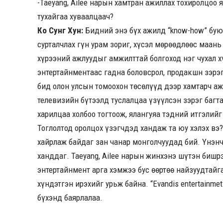
-Taeyang, Ailee нарын хамтран ажиллах тохиролцоо 
тухайгаа хуваалцаач?
Ко Сунг Хун:
Бидний энэ бүх ажилд “know-how” буюу
сурталчлах гүн урам зориг, хүсэл мөрөөдлөөс маань 
хүрээний ажлуудыг амжилттай болгоход нэг чухал хү
энтертайнментаас гадна боловсрол, продакшн зэрэ
бид олон улсын томоохон төсөлүүд дээр хамтарч 
телевизийн бүтээлд туслалцаа үзүүлсэн зэрэг багт
харилцаа холбоо тогтоож, ялангуяа тэдний итгэлийг 
Тоглолтод оролцох үзэгчдэд хандаж та юу хэлэх вэ
хайрлаж байдаг зан чанар монголчуудад бий. Үнэнч
ханддаг. Taeyang, Ailee нарын жинхэнэ шүтэн бишр
энтертайнмент арга хэмжээ бус өөртөө найзуудтайг
хүндэтгэн ирэхийг урьж байна. “Evandis entertainmet
бүхэнд баярлалаа.