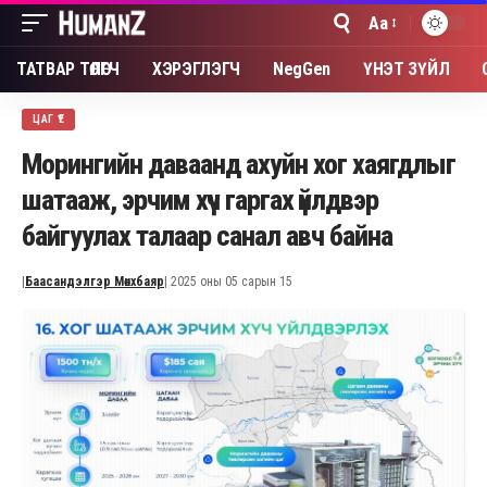
Aa
Font
Resizer
ТАТВАР ТӨЛӨГЧ
ХЭРЭГЛЭГЧ
NegGen
ҮНЭТ ЗҮЙЛ
ЦАГ ҮЕ
Морингийн даваанд ахуйн хог хаягдлыг
шатааж, эрчим хүч гаргах үйлдвэр
байгуулах талаар санал авч байна
|
Баасандэлгэр Мөнхбаяр
| 2025 оны 05 сарын 15