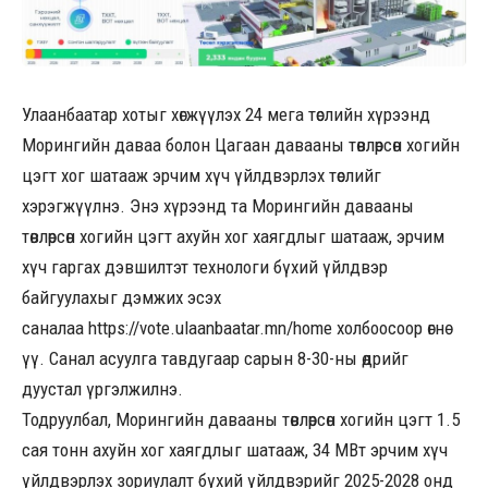
Улаанбаатар хотыг хөгжүүлэх 24 мега төслийн хүрээнд
Морингийн даваа болон Цагаан давааны төвлөрсөн хогийн
цэгт хог шатааж эрчим хүч үйлдвэрлэх төслийг
хэрэгжүүлнэ. Энэ хүрээнд та Морингийн давааны
төвлөрсөн хогийн цэгт ахуйн хог хаягдлыг шатааж, эрчим
хүч гаргах дэвшилтэт технологи бүхий үйлдвэр
байгуулахыг дэмжих эсэх
саналаа
https://vote.ulaanbaatar.mn/home
холбоосоор өгнө
үү. Санал асуулга тавдугаар сарын 8-30-ны өдрийг
дуустал үргэлжилнэ.
Тодруулбал, Морингийн давааны төвлөрсөн хогийн цэгт 1.5
сая тонн ахуйн хог хаягдлыг шатааж, 34 МВт эрчим хүч
үйлдвэрлэх зориулалт бүхий үйлдвэрийг 2025-2028 онд