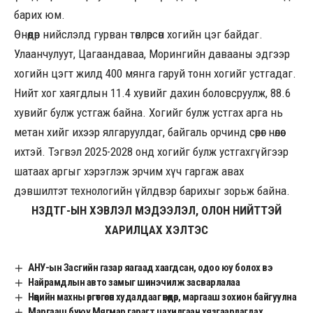
барих юм.
Өнөөдөр нийслэлд гурван төвлөрсөн хогийн цэг байдаг.
Улаанчулуут, Цагаандаваа, Морингийн давааны эдгээр
хогийн цэгт жилд 400 мянга гаруй тонн хогийг устгадаг.
Нийт хог хаягдлын 11.4 хувийг дахин боловсруулж, 88.6
хувийг булж устгаж байна. Хогийг булж устгах арга нь
метан хийг ихээр ялгаруулдаг, байгаль орчинд сөрөг нөлөө
ихтэй. Тэгвэл 2025-2028 онд хогийг булж устгахгүйгээр
шатаах аргыг хэрэглэж эрчим хүч гаргаж авах
дэвшилтэт технологийн үйлдвэр барихыг зорьж байна.
НЗДТГ-ЫН ХЭВЛЭЛ МЭДЭЭЛЭЛ, ОЛОН НИЙТТЭЙ
ХАРИЛЦАХ ХЭЛТЭС
АНУ-ын Засгийн газар яагаад хаагдсан, одоо юу болох вэ
Найрамдлын авто замыг шинэчилж засварлалаа
Нөөцийн махны өргөтгөсөн худалдааг өнөөдөр, маргааш зохион байгуулна
Маргааш буюу Мягмар гарагт цахилгаан хязгаарлагдах