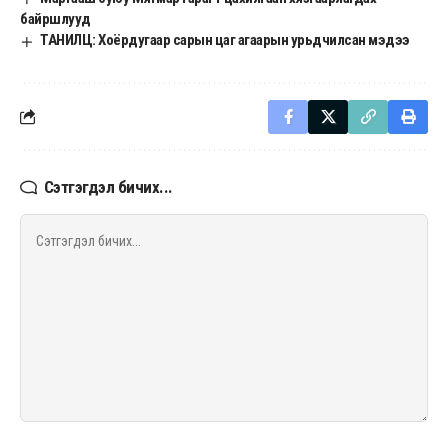
байршлууд
ТАНИЛЦ: Хоёрдугаар сарын цаг агаарын урьдчилсан мэдээ
Сэтгэгдэл бичих...