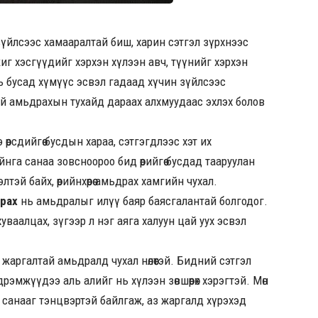
 зүйлсээс хамааралтай биш, харин сэтгэл зүрхнээс
г хэсгүүдийг хэрхэн хүлээн авч, түүнийг хэрхэн
ь бусад хүмүүс эсвэл гадаад хүчин зүйлсээс
галтай амьдрахын тухайд дараах алхмуудаас эхлэх болов
 өөрсдийгөө бусдын хараа, сэтгэгдлээс хэт их
нга санаа зовсноороо бид өөрийгөө бусдад тааруулан
лтэй байх, өөрийнхөөрөө амьдрах хамгийн чухал.
урах
нь амьдралыг илүү баяр баясгалантай болгодог.
ваалцах, зүгээр л нэг аяга халуун цай уух эсвэл
 жаргалтай амьдралд чухал нөлөөтэй. Бидний сэтгэл
г мэдрэмжүүдээ аль алийг нь хүлээн зөвшөөрөх хэрэгтэй. Мөн
тгэл санааг тэнцвэртэй байлгаж, аз жаргалд хүрэхэд