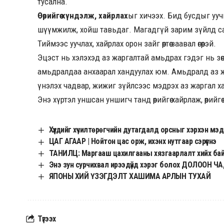
тусална.
Өөрийгөө хүндэлж, хайрлах
ыг хичээх. Бид бусдыг уучи
шүүмжилж, хойш тавьдаг. Магадгүй зарим зүйлд са
Тиймээс уучлах, хайрлах орон зайг өөртөө заавал өгөөрэй.
Эцэст нь хэлэхэд аз жаргалтай амьдрах гэдэг нь зөвх
амьдралдаа анхаарал хандуулах юм. Амьдралд аз жарга
үнэлэх чадвар, жижиг зүйлсээс мэдрэх аз жаргал х
Энэ хүртэл уншсан уншигч танд өөрийгөө хайрлаж, өөрийгөө
Хүүхдийг хүчилтөрөгчийн дутагдалд орсныг хэрхэн мэд
ЦАГ АГААР | Нойтон цас орж, ихэнх нутгаар сэрүүснэ
ТАНИЛЦ: Маргааш цахилгааны хязгаарлалт хийх ба
Энэ зун сурчихвал ирээдүйд хэрэг болох ДОЛООН Ч
ЯПОНЫ ХИЙ ҮЗЭГДЭЛТ ХАШИМА АРЛЫН ТУХАЙ
Түгээх