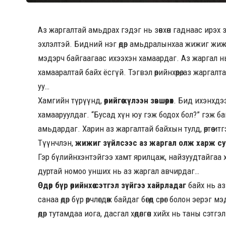
Аз жаргалтай амьдрах гэдэг нь зөвхөн гаднаас ирэх
эхлэлтэй. Бидний нэг өдөр амьдралынхаа жижиг жижи
мэдэрч байгаагаас ихээхэн хамаардаг. Аз жаргал н
хамааралтай байх ёсгүй. Тэгвэл өөрийнхөөрөө, аз жар
уу…
Хамгийн түрүүнд,
өөрийгөө хүлээн зөвшөөрөх
. Бид ихэнхдээ
хамааруулдаг. “Бусад хүн юу гэж бодох бол?” гэж бай
амьдардаг. Харин аз жаргалтай байхын тулд, өөртөө итгэ
Түүнчлэн,
жижиг зүйлсээс аз жаргал олж харж с
Гэр бүлийнхэнтэйгээ хамт ярилцаж, найзуудтайгаа ху
дуртай номоо унших нь аз жаргал авчирдаг…
Өдөр бүр өөрийнхөө сэтгэл зүйгээ хайрладаг
байх нь аз
санаа өдөр бүр өөрчлөгдөж байдаг бөгөөд сөрөг болон эерэ
өдөр тутамдаа иога, дасгал хөдөлгөөн хийх нь таны сэ