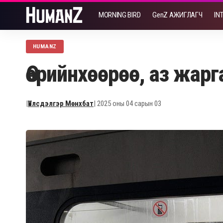
MORNING BIRD
GenZ АЖИГЛАГЧ
IN
HUMANZ
Өөрийнхөөрөө, аз жар
|
Үйлсдэлгэр Мөнхбат
| 2025 оны 04 сарын 03