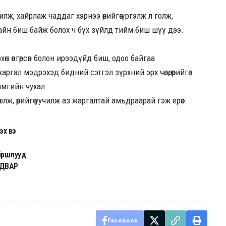
лж, хайрлаж чаддаг хэрнээ өөрийгөө үргэлж л голж,
йн биш байж болох ч бүх зүйлд тийм биш шүү дээ.
өн өнгөрсөн болон ирээдүйд биш, одоо байгаа
л мэдрэхэд бидний сэтгэл зүрхний эрх чөлөө, өөрийгөө
амгийн чухал.
 олж, өөрийгөө уучилж аз жаргалтай амьдраарай гэж ерөөе.
эх вэ
йршлууд
АДВАР
Facebook