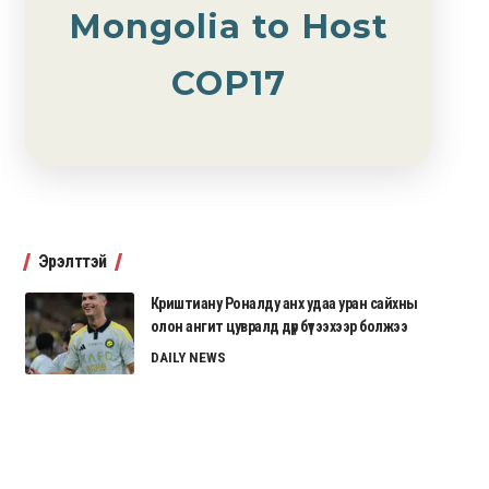
Mongolia to Host
COP17
Эрэлттэй
Криштиану Роналду анх удаа уран сайхны
олон ангит цувралд дүр бүтээхээр болжээ
DAILY NEWS