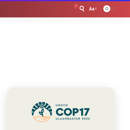
1
Aa
Font
Resizer