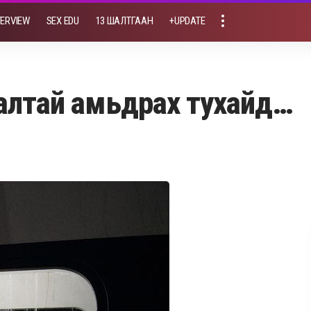
TERVIEW
SEX EDU
13 ШАЛТГААН
+UPDATE
галтай амьдрах тухайд…