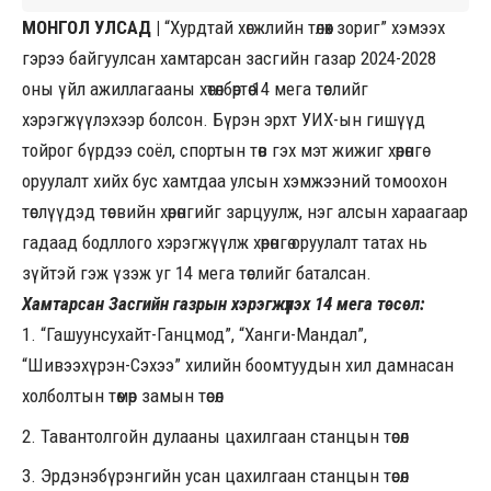
МОНГОЛ УЛСАД |
“Хурдтай хөгжлийн төлөөх зориг” хэмээх
гэрээ байгуулсан хамтарсан засгийн газар 2024-2028
оны үйл ажиллагааны хөтөлбөртөө 14 мега төслийг
хэрэгжүүлэхээр болсон. Бүрэн эрхт УИХ-ын гишүүд
тойрог бүрдээ соёл, спортын төв гэх мэт жижиг хөрөнгө
оруулалт хийх бус хамтдаа улсын хэмжээний томоохон
төслүүдэд төсвийн хөрөнгийг зарцуулж, нэг алсын хараагаар
гадаад бодллого хэрэгжүүлж хөрөнгө оруулалт татах нь
зүйтэй гэж үзэж уг 14 мега төслийг баталсан.
Хамтарсан Засгийн газрын хэрэгжүүлэх 14 мега төсөл:
“Гашуунсухайт-Ганцмод”, “Ханги-Мандал”,
“Шивээхүрэн-Сэхээ” хилийн боомтуудын хил дамнасан
холболтын төмөр замын төсөл
Тавантолгойн дулааны цахилгаан станцын төсөл
Эрдэнэбүрэнгийн усан цахилгаан станцын төсөл