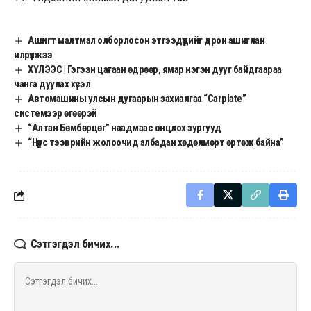
Ашигт малтмал олборлосон этгээдүүдийг дрон ашиглан
илрүүлжээ
ХҮЛЭЭС | Гэгээн цагаан өдрөөр, ямар нэгэн дууг байдгаараа
чанга дуулах хүсэл
Автомашины улсын дугаарын захиалгаа “Carplate”
системээр өгөөрэй
“Алтан Бөмбөрцөг” наадмаас онцлох зургууд
“Нүүрс тээврийн жолоочид албадан хөдөлмөрт өртөж байна”
Сэтгэгдэл бичих...