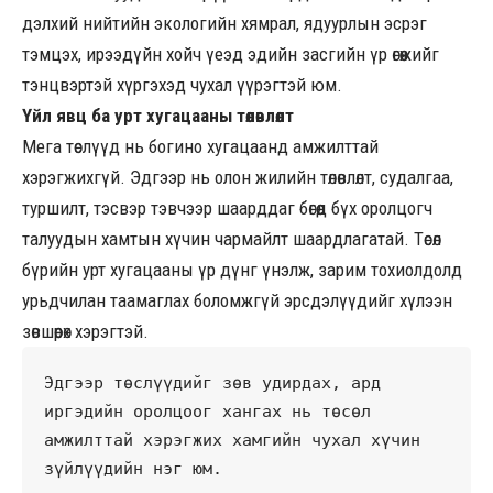
дэлхий нийтийн экологийн хямрал, ядуурлын эсрэг
тэмцэх, ирээдүйн хойч үеэд эдийн засгийн үр өгөөжийг
тэнцвэртэй хүргэхэд чухал үүрэгтэй юм.
Үйл явц ба урт хугацааны төлөвлөлт
Мега төслүүд нь богино хугацаанд амжилттай
хэрэгжихгүй. Эдгээр нь олон жилийн төлөвлөлт, судалгаа,
туршилт, тэсвэр тэвчээр шаарддаг бөгөөд бүх оролцогч
талуудын хамтын хүчин чармайлт шаардлагатай. Төсөл
бүрийн урт хугацааны үр дүнг үнэлж, зарим тохиолдолд
урьдчилан таамаглах боломжгүй эрсдэлүүдийг хүлээн
зөвшөөрөх хэрэгтэй.
Эдгээр төслүүдийг зөв удирдах, ард 
иргэдийн оролцоог хангах нь төсөл 
амжилттай хэрэгжих хамгийн чухал хүчин 
зүйлүүдийн нэг юм.