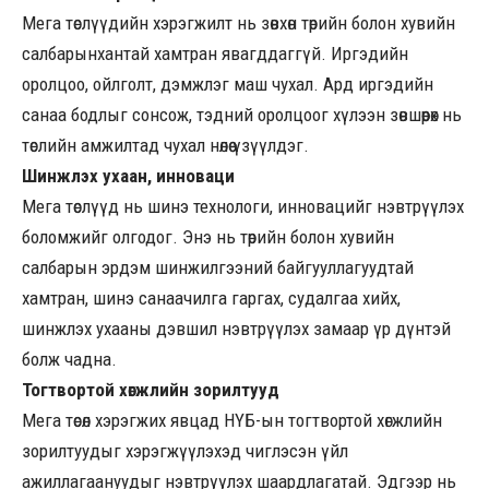
Мега төслүүдийн хэрэгжилт нь зөвхөн төрийн болон хувийн
салбарынхантай хамтран явагддаггүй. Иргэдийн
оролцоо, ойлголт, дэмжлэг маш чухал. Ард иргэдийн
санаа бодлыг сонсож, тэдний оролцоог хүлээн зөвшөөрөх нь
төслийн амжилтад чухал нөлөө үзүүлдэг.
Шинжлэх ухаан, инноваци
Мега төслүүд нь шинэ технологи, инновацийг нэвтрүүлэх
боломжийг олгодог. Энэ нь төрийн болон хувийн
салбарын эрдэм шинжилгээний байгууллагуудтай
хамтран, шинэ санаачилга гаргах, судалгаа хийх,
шинжлэх ухааны дэвшил нэвтрүүлэх замаар үр дүнтэй
болж чадна.
Тогтвортой хөгжлийн зорилтууд
Мега төсөл хэрэгжих явцад НҮБ-ын тогтвортой хөгжлийн
зорилтуудыг хэрэгжүүлэхэд чиглэсэн үйл
ажиллагаануудыг нэвтрүүлэх шаардлагатай. Эдгээр нь