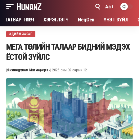
Aa
Font
Resizer
ТАТВАР ТӨЛӨГЧ
ХЭРЭГЛЭГЧ
NegGen
ҮНЭТ ЗҮЙЛ
ЭДИЙН ЗАСАГ
МЕГА ТӨСЛИЙН ТАЛААР БИДНИЙ МЭДЭХ
ЁСТОЙ ЗҮЙЛС
|
Янжиндулам Мягмарсүрэн
| 2025 оны 02 сарын 12