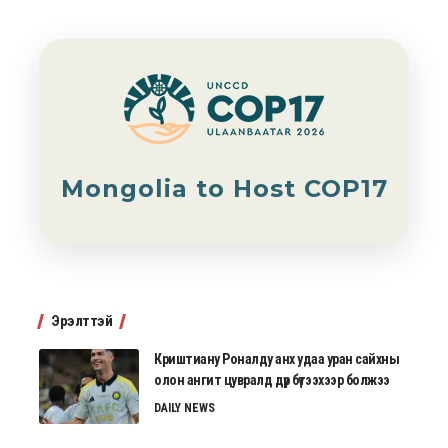
Mongolia to Host COP17
Эрэлттэй
Криштиану Роналду анх удаа уран сайхны
олон ангит цувралд дүр бүтээхээр болжээ
DAILY NEWS