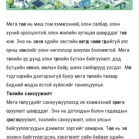
Мега төсөл нь маш том хэмжээний, олон салбар, олон
хүний оролцоотой, олон жилийн хугацаа шаарддаг төсөл
юм. Энэ нь зөвхөн эдийн засгийн өсөлтөд нөлөөлөх төдийгүй улс
орны хөгжлийг олон чиглэлээр ахиулах боломжтой. Мега
төслийн үр дүнд олон төрлийн бүтээн байгуулалт, дэд
бүтцийн хөгжил, ажлын байр, шинэ салбарууд үүсдэг. Мөн
тэдгээрийн дэлгэрэнгүй буюу мега төслийн талаар
бидний мэдэх ёстой зүйлсийг танилцуулъя.
Төслийн санхүүжилт
Мега төслүүдийг санхүүжүүлэхэд их хэмжээний хөрөнгө
оруулалт шаарддаг. Энэ нь дотоодын болон гадаадын
хөрөнгө оруулалт, зээлийн санхүүжилт, олон улсын
байгууллагуудын дэмжлэг зэргийг хамарна. Төсөл нь зөв
зохион байгуулагдсан, хэрэгжилт сайн байвал эдийн