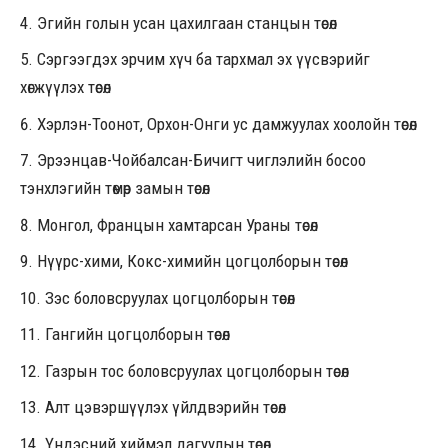
Эгийн голын усан цахилгаан станцын төсөл
Сэргээгдэх эрчим хүч ба тархмал эх үүсвэрийг
хөгжүүлэх төсөл
Хэрлэн-Тоонот, Орхон-Онги ус дамжуулах хоолойн төсөл
Эрээнцав-Чойбалсан-Бичигт чиглэлийн босоо
тэнхлэгийн төмөр замын төсөл
Монгол, Францын хамтарсан Ураны төсөл
Нүүрс-хими, Кокс-химийн цогцолборын төсөл
Зэс боловсруулах цогцолборын төсөл
Гангийн цогцолборын төсөл
Газрын тос боловсруулах цогцолборын төсөл
Алт цэвэршүүлэх үйлдвэрийн төсөл
Үндэсний хиймэл дагуулын төсөл