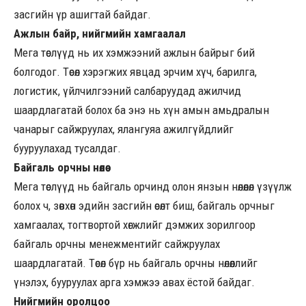
засгийн үр ашигтай байдаг.
Ажлын байр, нийгмийн хамгаалал
Мега төслүүд нь их хэмжээний ажлын байрыг бий
болгодог. Төсөл хэрэгжих явцад эрчим хүч, барилга,
логистик, үйлчилгээний салбаруудад ажилчид
шаардлагатай болох ба энэ нь хүн амын амьдралын
чанарыг сайжруулах, ялангуяа ажилгүйдлийг
бууруулахад тусалдаг.
Байгаль орчны нөлөө
Мега төслүүд нь байгаль орчинд олон янзын нөлөөлөл үзүүлж
болох ч, зөвхөн эдийн засгийн өсөлт биш, байгаль орчныг
хамгаалах, тогтвортой хөгжлийг дэмжих зорилгоор
байгаль орчны менежментийг сайжруулах
шаардлагатай. Төсөл бүр нь байгаль орчны нөлөөллийг
үнэлэх, бууруулах арга хэмжээ авах ёстой байдаг.
Нийгмийн оролцоо