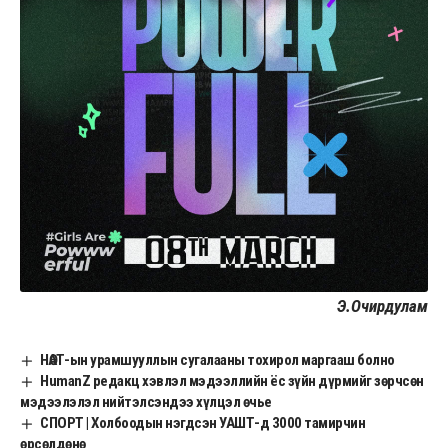
Э.Очирдулам
НӨАТ-ын урамшууллын сугалааны тохирол маргааш болно
HumanZ редакц хэвлэл мэдээллийн ёс зүйн дүрмийг зөрчсөн
мэдээлэлэл нийтэлсэндээ хүлцэл өчье
СПОРТ | Холбоодын нэгдсэн УАШТ-д 3000 тамирчин
өрсөлдөнө