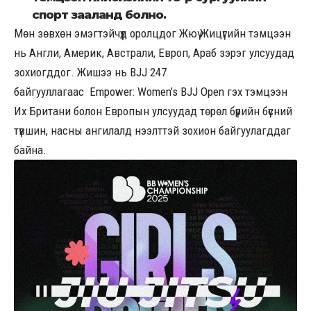
спорт зааланд болно.
Мөн зөвхөн эмэгтэйчүүд оролцдог Жюү Жицүгийн тэмцээн
нь Англи, Америк, Австрали, Европ, Араб зэрэг улсуудад
зохиогддог. Жишээ нь BJJ 247
байгууллагаас Empower: Women’s BJJ Open гэх тэмцээн
Их Британи болон Европын улсуудад төрөл бүрийн бүсний
түвшин, насны ангилалд нээлттэй зохион байгуулагддаг
байна.