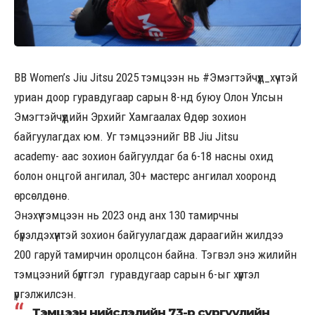
BB Women’s Jiu Jitsu 2025 тэмцээн нь #Эмэгтэйчүүд_хүчтэй
уриан доор гуравдугаар сарын 8-нд буюу Олон Улсын
Эмэгтэйчүүдийн Эрхийг Хамгаалах Өдөр зохион
байгуулагдах юм. Уг тэмцээнийг BB Jiu Jitsu
academy- аас зохион байгуулдаг ба 6-18 насны охид
болон онцгой ангилал, 30+ мастерс ангилал хооронд
өрсөлдөнө.
Энэхүү тэмцээн нь 2023 онд анх 130 тамирчны
бүрэлдэхүүнтэй зохион байгуулагдаж дараагийн жилдээ
200 гаруй тамирчин оролцсон байна. Тэгвэл энэ жилийн
тэмцээний бүртгэл гуравдугаар сарын 6-ыг хүртэл
үргэлжилсэн.
Тэмцээн нийслэлийн 73-р сургуулийн