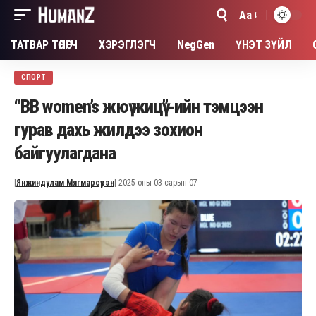
Aa
Font
Resizer
ТАТВАР ТӨЛӨГЧ
ХЭРЭГЛЭГЧ
NegGen
ҮНЭТ ЗҮЙЛ
СПОРТ
“BB women’s жюү жицү”-ийн тэмцээн
гурав дахь жилдээ зохион
байгуулагдана
|
Янжиндулам Мягмарсүрэн
| 2025 оны 03 сарын 07