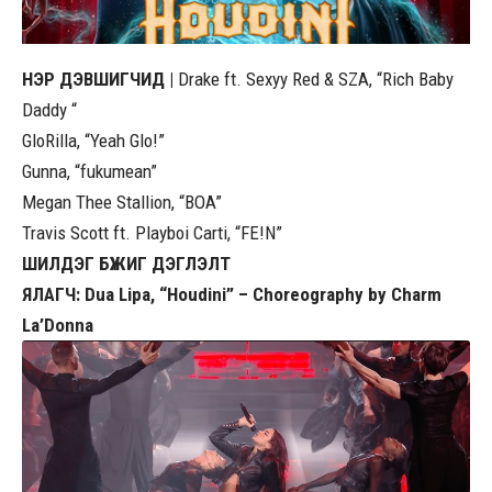
НЭР ДЭВШИГЧИД |
Drake ft. Sexyy Red & SZA, “Rich Baby
Daddy “
GloRilla, “Yeah Glo!”
Gunna, “fukumean”
Megan Thee Stallion, “BOA”
Travis Scott ft. Playboi Carti, “FE!N”
ШИЛДЭГ БҮЖИГ ДЭГЛЭЛТ
ЯЛАГЧ: Dua Lipa, “Houdini” – Choreography by Charm
La’Donna