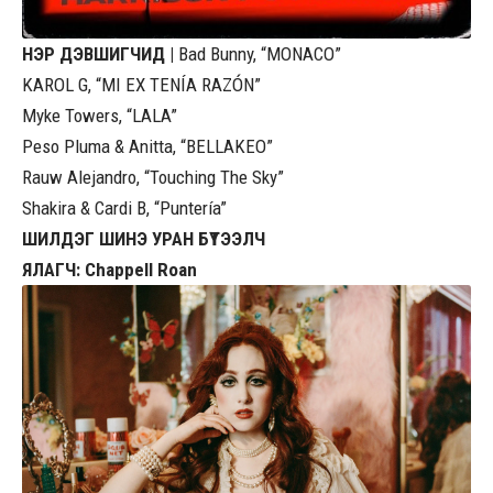
НЭР ДЭВШИГЧИД |
Bad Bunny, “MONACO”
KAROL G, “MI EX TENÍA RAZÓN”
Myke Towers, “LALA”
Peso Pluma & Anitta, “BELLAKEO”
Rauw Alejandro, “Touching The Sky”
Shakira & Cardi B, “Puntería”
ШИЛДЭГ ШИНЭ УРАН БҮТЭЭЛЧ
ЯЛАГЧ: Chappell Roan