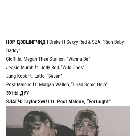
НЭР ДЭВШИГЧИД |
Drake ft Sexyy Red & SZA, “Rich Baby
Daddy”
GloRilla, Megan Thee Stallion, “Wanna Be”
Jessie Murph ft. Jelly Roll, “Wild Ones”
Jung Kook ft. Latto, “Seven”
Post Malone ft. Morgan Wallen, “I Had Some Help”
ЗУНЫ ДУУ
ЯЛАГЧ: Taylor Swift ft. Post Malone, “Fortnight”