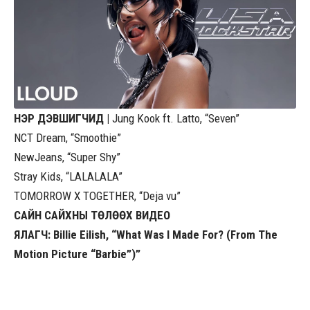
НЭР ДЭВШИГЧИД |
Jung Kook ft. Latto, “Seven”
NCT Dream, “Smoothie”
NewJeans, “Super Shy”
Stray Kids, “LALALALA”
TOMORROW X TOGETHER, “Deja vu”
САЙН САЙХНЫ ТӨЛӨӨХ ВИДЕО
ЯЛАГЧ: Billie Eilish, “What Was I Made For? (From The
Motion Picture “Barbie”)”