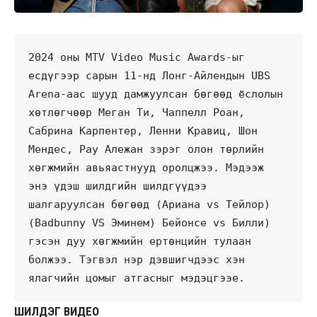
2024 оны MTV Video Music Awards-ыг 
есдүгээр сарын 11-нд Лонг-Айлендын UBS 
Arena-аас шууд дамжуулсан бөгөөд ёслолын 
хөтлөгчөөр Меган Ти, Чаппелл Роан, 
Сабрина Карпентер, Ленни Кравиц, Шон 
Мендес, Рау Алежан зэрэг олон төрлийн 
хөгжмийн авьяастнууд оролцжээ. Мэдээж 
энэ үдэш шилдгийн шилдгүүдээ 
шалгаруулсан бөгөөд (Ариана vs Тейлор) 
(Badbunny VS Эминем) Бейонсе vs Билли) 
гэсэн дуу хөгжмийн ертөнцийн тулаан 
болжээ. Тэгвэл нэр дэвшигчдээс хэн 
ялагчийн цомыг атгасныг мэдэцгээе. 
ШИЛДЭГ ВИДЕО