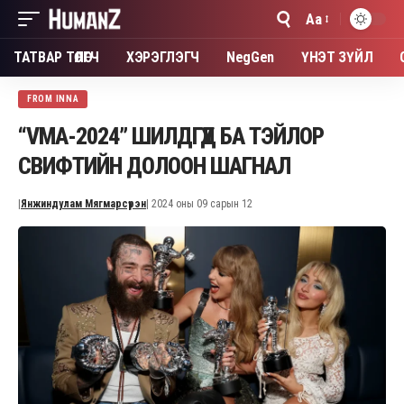
Aa
Font
Resizer
ТАТВАР ТӨЛӨГЧ
ХЭРЭГЛЭГЧ
NegGen
ҮНЭТ ЗҮЙЛ
FROM INNA
“VMA-2024” ШИЛДГҮҮД БА ТЭЙЛОР
СВИФТИЙН ДОЛООН ШАГНАЛ
|
Янжиндулам Мягмарсүрэн
| 2024 оны 09 сарын 12