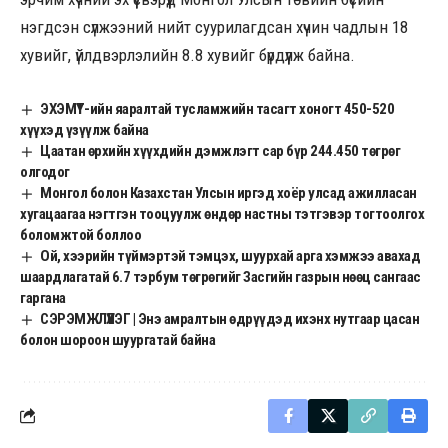
нэгдсэн сүлжээний нийт суурилагдсан хүчин чадлын 18
хувийг, үйлдвэрлэлийн 8.8 хувийг бүрдүүлж байна.
ЭХЭМҮТ-ийн яаралтай тусламжийн тасагт хоногт 450-520
хүүхэд үзүүлж байна
Цаатан өрхийн хүүхдийн дэмжлэгт сар бүр 244.450 төгрөг
олгодог
Монгол болон Казахстан Улсын иргэд хоёр улсад ажилласан
хугацаагаа нэгтгэн тооцуулж өндөр настны тэтгэвэр тогтоолгох
боломжтой боллоо
Ой, хээрийн түймэртэй тэмцэх, шуурхай арга хэмжээ авахад
шаардлагатай 6.7 тэрбум төгрөгийг Засгийн газрын нөөц сангаас
гаргана
СЭРЭМЖЛҮҮЛЭГ | Энэ амралтын өдрүүдэд ихэнх нутгаар цасан
болон шороон шуургатай байна