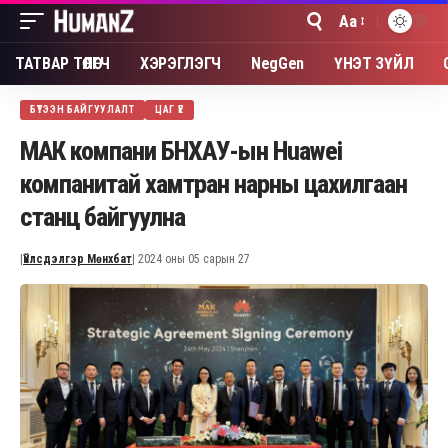
Aa
Font
Resizer
ТАТВАР ТӨЛӨГЧ
ХЭРЭГЛЭГЧ
NegGen
ҮНЭТ ЗҮЙЛ
БҮТЭЭН БАЙГУУЛАЛТ
ЦАГ ҮЕ
МАК компани БНХАУ-ын Huawei
компанитай хамтран нарны цахилгаан
станц байгуулна
|
Үйлсдэлгэр Мөнхбат
| 2024 оны 05 сарын 27