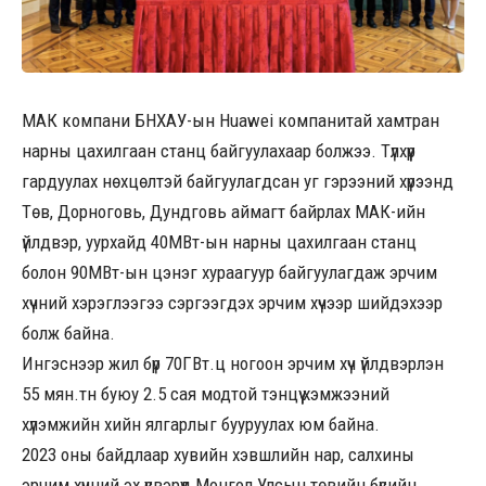
МАК компани БНХАУ-ын Huawei компанитай хамтран
нарны цахилгаан станц байгуулахаар болжээ. Түлхүүр
гардуулах нөхцөлтэй байгуулагдсан уг гэрээний хүрээнд
Төв, Дорноговь, Дундговь аймагт байрлах МАК-ийн
үйлдвэр, уурхайд 40МВт-ын нарны цахилгаан станц
болон 90МВт-ын цэнэг хураагуур байгуулагдаж эрчим
хүчний хэрэглээгээ сэргээгдэх эрчим хүчээр шийдэхээр
болж байна.
Ингэснээр жил бүр 70ГВт.ц ногоон эрчим хүч үйлдвэрлэн
55 мян.тн буюу 2.5 сая модтой тэнцүү хэмжээний
хүлэмжийн хийн ялгарлыг бууруулах юм байна.
2023 оны байдлаар хувийн хэвшлийн нар, салхины
эрчим хүчний эх үүсвэрүүд Монгол Улсын төвийн бүсийн