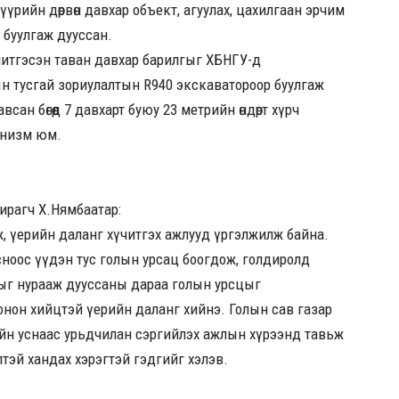
лгүүрийн дөрвөн давхар объект, агуулах, цахилгаан эрчим
д буулгаж дууссан.
 хүчитгэсэн таван давхар барилгыг ХБНГУ-д
ын тусгай зориулалтын R940 экскаватороор буулгаж
всан бөгөөд 7 давхарт буюу 23 метрийн өндөрт хүрч
анизм юм.
хирагч Х.Нямбаатар:
аж, үерийн даланг хүчитгэх ажлууд үргэлжилж байна.
ноос үүдэн тус голын урсац боогдож, голдиролд
рилгыг нурааж дууссаны дараа голын урсцыг
 бетонон хийцтэй үерийн даланг хийнэ. Голын сав газар
рийн уснаас урьдчилан сэргийлэх ажлын хүрээнд тавьж
тэй хандах хэрэгтэй гэдгийг хэлэв.