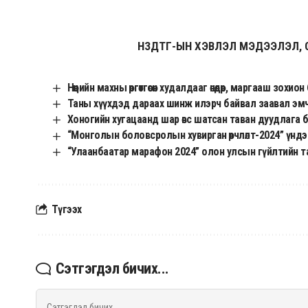
НЗДТГ-ЫН ХЭВЛЭЛ МЭДЭЭЛЭЛ, 
Нөөцийн махны өргөтгөсөн худалдааг өнөөдөр, маргааш зохио
Таны хүүхдэд дараах шинж илэрч байвал заавал эм
Хоногийн хугацаанд шар өвс шатсан таван дуудлага 
“Монголын боловсролын хувирган өөрчлөлт-2024” үндэ
“Улаанбаатар марафон 2024” олон улсын гүйлтийн т
Түгээх
Сэтгэгдэл бичих...