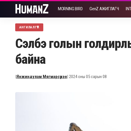
MORNING BIRD
GenZ АЖИГЛАГЧ
IN
АНГИЛАЛГҮЙ
Сэлбэ голын голдирлыг
байна
|
Янжиндулам Мягмарсүрэн
| 2024 оны 05 сарын 08