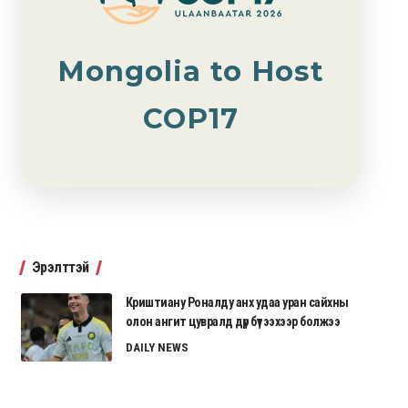
Mongolia to Host
COP17
Эрэлттэй
Криштиану Роналду анх удаа уран сайхны
олон ангит цувралд дүр бүтээхээр болжээ
DAILY NEWS