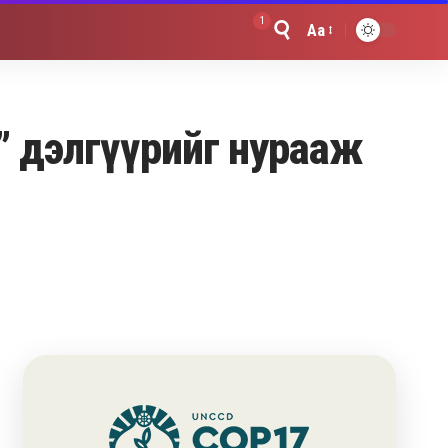
1
Aa
Font
Resizer
t” дэлгүүрийг нурааж