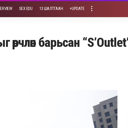
TERVIEW
SEX EDU
13 ШАЛТГААН
+UPDATE
 өөрчлөн барьсан “S’Outle