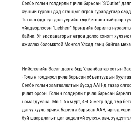
Сэлбэ голын голдирлыг өөрчлөн барьсан “S’Outlet” дэ
хүчний гурван дэд станцыг өнгөрсөн гуравдугаар сар
Тэгвэл өнөөдөр тус дэлгүүрийн төмөр бетонон хийцээр
үйлдвэрлэсэн “Liebherr” брэндийн барилга нураалт
байна. Уг экскаваторыг өнгөрсөн долоо хоногт хүлээж а
ажиллах боломжтой Монгол Улсад ганц байгаа мех
Нийслэлийн Засаг дарга бөгөөд Улаанбаатар хотын За
-Голын голдирол өөрчлөн барьсан объектуудын буулг
Сэлбэ голын хамгаалалтын бүсэд ААН-д газар олгос
өөрчлөлт орсон. Голын голдирлыг өөрчлөн барьсан ба
нэмэгдүүлнэ. Мөн 1.5 км урт, 4-4.5 метр өндөр, төмөр
дагуу хууль зөрчиж барилга барьсан ААН, иргэд үе
буй шаардлагыг цаг алдалгүй хүлээж авч, хүндэтгэл