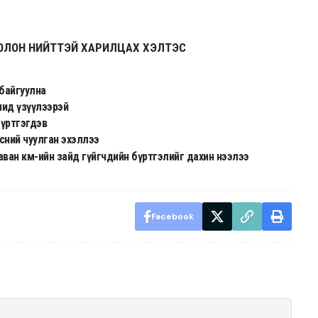
ОЛОН НИЙТТЭЙ ХАРИЛЦАХ ХЭЛТЭС
н байгуулна
чид үзүүлээрэй
бүртгэгдэв
сний чуулган эхэллээ
аван км-ийн зайд гүйгчдийн бүртгэлийг дахин нээлээ
Facebook