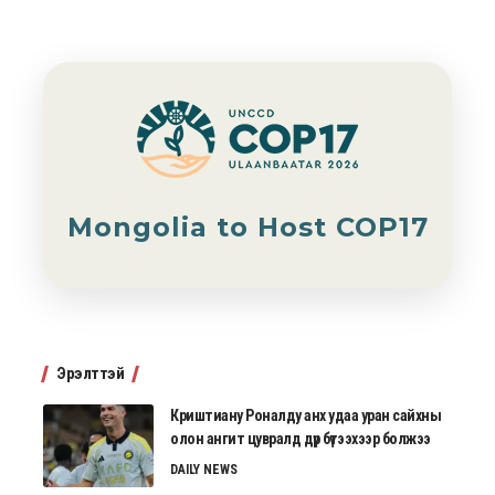
Mongolia to Host COP17
Эрэлттэй
Криштиану Роналду анх удаа уран сайхны
олон ангит цувралд дүр бүтээхээр болжээ
DAILY NEWS