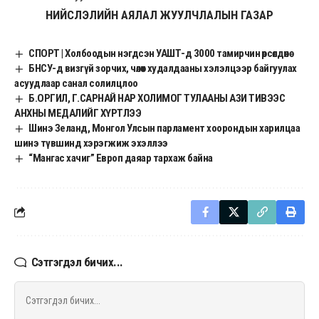
НИЙСЛЭЛИЙН АЯЛАЛ ЖУУЛЧЛАЛЫН ГАЗАР
СПОРТ | Холбоодын нэгдсэн УАШТ-д 3000 тамирчин өрсөлдөнө
БНСУ-д визгүй зорчих, чөлөөт худалдааны хэлэлцээр байгуулах
асуудлаар санал солилцлоо
Б.ОРГИЛ, Г.САРНАЙ НАР ХОЛИМОГ ТУЛААНЫ АЗИ ТИВЭЭС
АНХНЫ МЕДАЛИЙГ ХҮРТЛЭЭ
Шинэ Зеланд, Монгол Улсын парламент хоорондын харилцаа
шинэ түвшинд хэрэгжиж эхэллээ
“Мангас хачиг” Европ даяар тархаж байна
Сэтгэгдэл бичих...