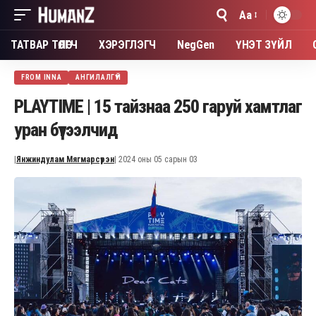
Aa
Font
Resizer
ТАТВАР ТӨЛӨГЧ
ХЭРЭГЛЭГЧ
NegGen
ҮНЭТ ЗҮЙЛ
FROM INNA
АНГИЛАЛГҮЙ
PLAYTIME | 15 тайзнаа 250 гаруй хамтлаг
уран бүтээлчид
|
Янжиндулам Мягмарсүрэн
| 2024 оны 05 сарын 03