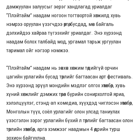
дамжуулан залуусыг эерэг хандлагад уриалдаг
“Плэйтайм” наадам ногоон тогтвортой хөгжилд хувь
нэмрээ оруулан үзэгчдээ өөртөө, бусдад, мөн байгаль
дэлхийдээ хайраа түгээхийг уриалдаг. Энэ хүрээнд
наадам болох талбайд мод, ургамал тарьж ургуулан
таримал ойг нэгээр нэмжээ.
“Плэйтайм” наадам нь зөвхөн хөгжим төдийгүй орчин
цагийн урлагийн бусад төрлийг багтаасан арт фестиваль.
Энэ хүрээнд эрүүл мэндийн мэдлэг олгох хөтөлбөр, хувь
хүний хөгжлийг дэмжих төрөл бүрийн сонирхолтой яриа,
хэлэлцүүлэг, стэнд-ап комедиа, хүүхдэд чиглэсэн хөтөлбөр,
Монголын түүх, соёл урлагийг олон улсад таниулах
үзэсгэлэн зэрэг урлагийн бүхий л төрлийг багтаасан олон
төрлийн хөтөлбөр, арга хэмжээг наадмын 4 өдрийн турш
зохион байгуулна.