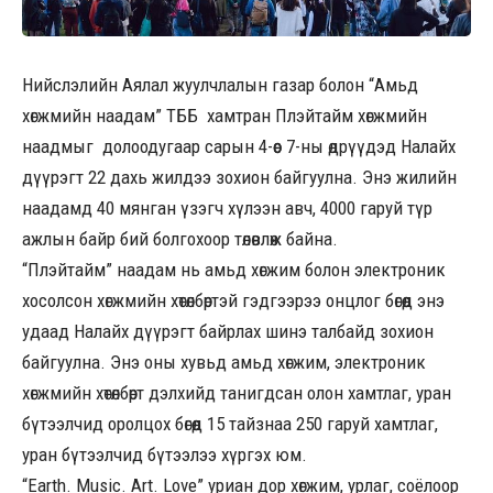
Нийслэлийн Аялал жуулчлалын газар болон “Амьд
хөгжмийн наадам” ТББ хамтран Плэйтайм хөгжмийн
наадмыг долоодугаар сарын 4-өөс 7-ны өдрүүдэд Налайх
дүүрэгт 22 дахь жилдээ зохион байгуулна. Энэ жилийн
наадамд 40 мянган үзэгч хүлээн авч, 4000 гаруй түр
ажлын байр бий болгохоор төлөвлөж байна.
“Плэйтайм” наадам нь амьд хөгжим болон электроник
хосолсон хөгжмийн хөтөлбөртэй гэдгээрээ онцлог бөгөөд энэ
удаад Налайх дүүрэгт байрлах шинэ талбайд зохион
байгуулна. Энэ оны хувьд амьд хөгжим, электроник
хөгжмийн хөтөлбөрт дэлхийд танигдсан олон хамтлаг, уран
бүтээлчид оролцох бөгөөд 15 тайзнаа 250 гаруй хамтлаг,
уран бүтээлчид бүтээлээ хүргэх юм.
“Earth. Music. Art. Love” уриан дор хөгжим, урлаг, соёлоор