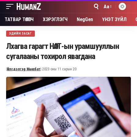
Aa
Font
Resizer
ТАТВАР ТӨЛӨГЧ
ХЭРЭГЛЭГЧ
NegGen
ҮНЭТ ЗҮЙЛ
ЭДИЙН ЗАСАГ
Лхагва гарагт НӨАТ-ын урамшууллын
сугалааны тохирол явагдана
|
Үйлсдэлгэр Мөнхбат
| 2023 оны 11 сарын 20