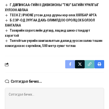
Г.ДӨЛГӨӨН NCAA-ГИЙН II ДИВИЗИОНЫ “TNU” БАГИЙН УРИЛГЫГ
ХҮЛЭЭН АВЛАА
TECH Z | IPHONE утсан дээр дууны нэр олох ХЯЛБАР АРГА
Б.СЭР-ОД ЗУРГАА ДАХЬ ОЛИМПДОО ОРОЛЦОХ БОЛЗОЛ
ХАНГАЛАА
Тээврийн хэрэгслийн дугаар, лацанд шинэ стандарт
хэрэгтэй
Толгойтын үерийн хамгаалалтын даланд үүссэн халиа тошин
нэмэгдэхээс сэргийлж, 500 метр суваг татлаа
Сэтгэгдэл бичих...