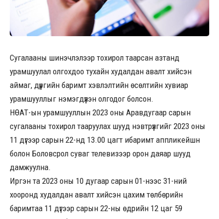
Сугалааны шинэчлэлээр тохирол таарсан азтанд
урамшуулал олгохдоо тухайн худалдан авалт хийсэн
аймаг, дүүргийн баримт хэвлэлтийн өсөлтийн хувиар
урамшууллыг нэмэгдүүлэн олгодог болсон.
НӨАТ-ын урамшууллын 2023 оны Аравдугаар сарын
сугалааны тохирол тааруулах шууд нэвтрүүлгийг 2023 оны
11 дүгээр сарын 22-нд 13.00 цагт ибаримт аппликейшн
болон Боловсрол суваг телевизээр орон даяар шууд
дамжуулна.
Иргэн та 2023 оны 10 дугаар сарын 01-нээс 31-ний
хооронд худалдан авалт хийсэн цахим төлбөрийн
баримтаа 11 дүгээр сарын 22-ны өдрийн 12 цаг 59