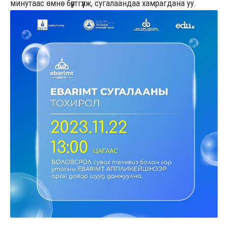
минутаас өмнө бүртгүүлж, сугалаандаа хамрагдана уу.