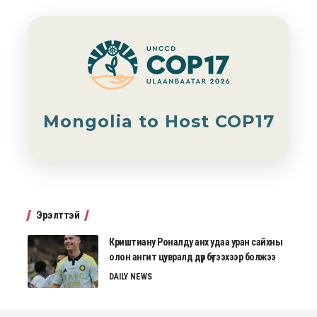
Mongolia to Host COP17
Эрэлттэй
Криштиану Роналду анх удаа уран сайхны
олон ангит цувралд дүр бүтээхээр болжээ
DAILY NEWS