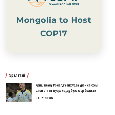
Mongolia to Host
COP17
Эрэлттэй
Криштиану Роналду анх удаа уран сайхны
олон ангит цувралд дүр бүтээхээр болжээ
DAILY NEWS