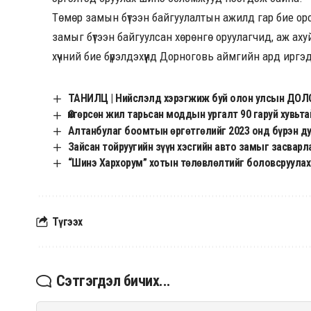
Төмөр замын бүтээн байгуулалтын ажилд гар бие оро
замыг бүтээн байгуулсан хөрөнгө оруулагчид, аж аху
хүчний бие бүрэлдэхүүнд Дорноговь аймгийн ард ирг
ТАНИЛЦ | Нийслэлд хэрэгжиж буй олон улсын ДОЛО
Өнгөрсөн жил тарьсан моддын ургалт 90 гаруй хувьта
Алтанбулаг боомтын өргөтгөлийг 2023 онд бүрэн ду
Зайсан тойруугийн зүүн хэсгийн авто замыг засварл
“Шинэ Хархорум” хотын төлөвлөлтийг боловсруулах
Түгээх
Сэтгэгдэл бичих...