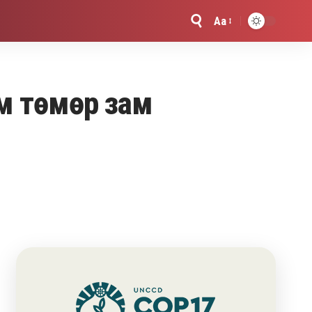
Aa
Font
Resizer
км төмөр зам