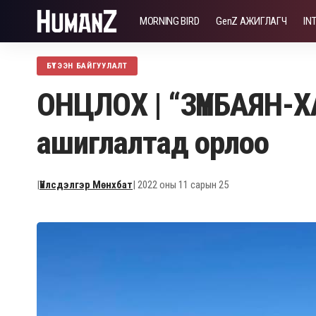
MORNING BIRD
GenZ АЖИГЛАГЧ
IN
БҮТЭЭН БАЙГУУЛАЛТ
ОНЦЛОХ | “ЗҮҮНБАЯН-Х
ашиглалтад орлоо
|
Үйлсдэлгэр Мөнхбат
| 2022 оны 11 сарын 25