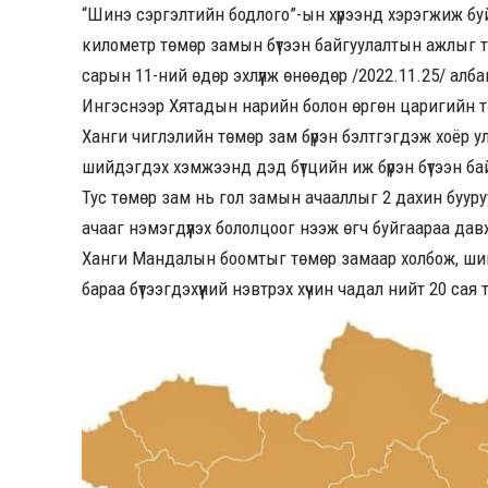
“Шинэ сэргэлтийн бодлого”-ын хүрээнд хэрэгжиж буй
километр төмөр замын бүтээн байгуулалтын ажлыг т
сарын 11-ний өдөр эхлүүлж өнөөдөр /2022.11.25/ алб
Ингэснээр Хятадын нарийн болон өргөн царигийн тө
Ханги чиглэлийн төмөр зам бүрэн бэлтгэгдэж хоёр 
шийдэгдэх хэмжээнд дэд бүтцийн иж бүрэн бүтээн ба
Тус төмөр зам нь гол замын ачааллыг 2 дахин бууру
ачааг нэмэгдүүлэх бололцоог нээж өгч буйгаараа да
Ханги Мандалын боомтыг төмөр замаар холбож, ши
бараа бүтээгдэхүүний нэвтрэх хүчин чадал нийт 20 са