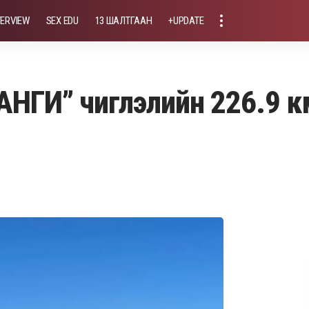
TERVIEW
SEX EDU
13 ШАЛТГААН
+UPDATE
АНГИ” чиглэлийн 226.9 