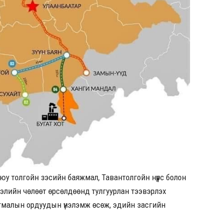
 толгойн зэсийн баяжмал, Тавантолгойн нүүрс болон
зээлийн чөлөөт өрсөлдөөнд тулгуурлан тээвэрлэх
лтмалын ордуудын үнэлэмж өсөж, эдийн засгийн