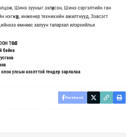
лцож, Шинэ зууныг эхлүүлсэн, Шинэ сэргэлтийн ган
йн нэгжүүд, инженер техникийн ажилтнууд, Зэвсэгт
эдийнхээ өмнөөс халуун талархал илэрхийлье.
ОН ТӨСӨЛ
й байна
усгана
ана
 олон улсын нээлттэй тендер зарлалаа
Facebook