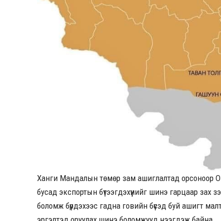
Ханги Мандалын төмөр зам ашиглалтад орсоноор Оюу
бусад экспортын бүтээгдэхүүнийг шинэ гарцаар зах 
боломж бүрдэхээс гадна говийн бүсэд буй ашигт ма
эргэлтэд оруулах шинэ боломжууд нээгдэж байна.