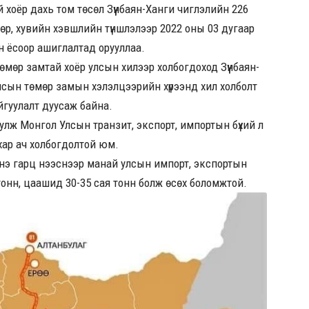
 хоёр дахь том төсөл Зүүнбаян-Ханги чиглэлийн 226
өр, хувийн хэвшлийн түншлэлээр 2022 оны 03 дугаар
ан ёсоор ашиглалтад орууллаа.
мөр замтай хоёр улсын хилээр холбогдоход Зүүнбаян-
улсын төмөр замын хэлэлцээрийн хүрээнд хил холболт
йгуулалт дуусаж байна.
улж Монгол Улсын транзит, экспорт, импортын бүхий л
вхар ач холбогдолтой юм.
нэ гарц нээснээр манай улсын импорт, экспортын
я тонн, цаашид 30-35 сая тонн болж өсөх боломжтой.