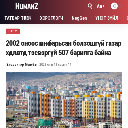
Aa
Font
Resizer
ТАТВАР ТӨЛӨГЧ
ХЭРЭГЛЭГЧ
NegGen
ҮНЭТ ЗҮЙЛ
ЦАГ ҮЕ
2002 оноос өмнө барьсан болзошгүй газар
хөдлөлтөд тэсвэргүй 507 барилга байна
|
Үйлсдэлгэр Мөнхбат
| 2022 оны 11 сарын 11