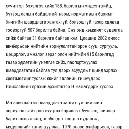
хүчитгэл, бэхэлгээ хийх 188, барилгын үндсэн хийц,
бүтээц ослын байдалтай, норм, нормативын баримт
бичгийн шаардлага хангахгүй, болзошгүй газар хөдлөлтөд
тэсвэргүй 507 барилга байна. Энэ онд хэмжилт судалгаа
хийж байгаа 31 барилга байгаа юм. Цаашид 2002 оноос
өмнө барьсан нийтийн зориулалттай орон сууц, сургууль,
цэцэрлэг, эмнэлэг зэрэг олон нийтийн 915 барилгад
газар хөдлөлтийн үнэлгээ хийх, паспортжуулах
шаардлагатай байгаа тул дээрх асуудлыг шийдвэрлэх
хөрөнгө мөнгийг тусгаж өгөхийг зөвлөлийн гишүүдээс
Нийслэлийн ерөнхий архитектор Н.Нацагдорж хүслээ.
Мөн ашиглалтын шаардлага хангахгүй нийтийн
зориулалттай орон сууцны барилгыг буулган, шинээр
барих ажлын явц, холбогдох тооцоо судалгаа,
мэдээллийг танилцууллаа. 1970 оноос өмнө барьсан, газар