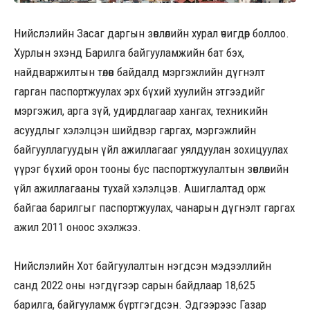
Нийслэлийн Засаг даргын зөвлөлийн хурал өчигдөр боллоо.
Хурлын эхэнд Барилга байгууламжийн бат бэх,
найдваржилтын төлөв байдалд мэргэжлийн дүгнэлт
гарган паспортжуулах эрх бүхий хуулийн этгээдийг
мэргэжил, арга зүй, удирдлагаар хангах, техникийн
асуудлыг хэлэлцэн шийдвэр гаргах, мэргэжлийн
байгууллагуудын үйл ажиллагааг уялдуулан зохицуулах
үүрэг бүхий орон тооны бус паспортжуулалтын зөвлөлийн
үйл ажиллагааны тухай хэлэлцэв. Ашиглалтад орж
байгаа барилгыг паспортжуулах, чанарын дүгнэлт гаргах
ажил 2011 оноос эхэлжээ.
Нийслэлийн Хот байгуулалтын нэгдсэн мэдээллийн
санд 2022 оны нэгдүгээр сарын байдлаар 18,625
барилга, байгууламж бүртгэгдсэн. Эдгээрээс Газар