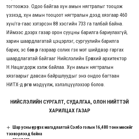
тогтоожээ. Одоо байгаа хүн амын нягтралыг тооцож
үзэхэд, хүн амын тооцоот нягтралын дээд хязгаар 460
хүн/га-гаас хэтэрсэн 88 хэсгийн 733 га талбай байна.
Иймээс дээрх газар орон сууцны барилга бариулахгүй,
харин шаардлагатай цэцэрлэг, сургуулийн барилга
барих, эс бөгөөс өөр газраар солих гэх мэт шийдвэр гаргах
шаардлагатай байгааг Нийслэлийн Ерөнхий архитектор
Н.Нацагдорж хэлж байлаа. Хүн амын нягтралын
хязгаарыг давсан байршлуудыг энэ ондоо багтаан
НИТХ-д өргөн мэдүүлж, хэлэлцүүлэхээр болов.
НИЙСЛЭЛИЙН СУРГАЛТ, СУДАЛГАА, ОЛОН НИЙТТЭЙ
ХАРИЛЦАХ ГАЗАР
Шар усны үер үүсэх магадлалтай Сэлбэ голын 16,480 тонн мөсийг
тээвэрлээд байна