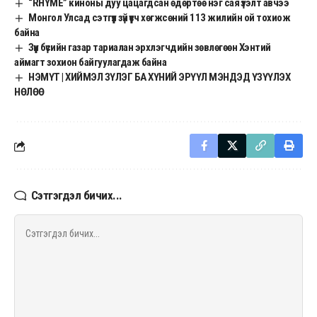
“RHYME” киноны дуу цацагдсан өдөртөө нэг сая үзэлт авчээ
Монгол Улсад сэтгүүл зүй үүсч хөгжсөний 113 жилийн ой тохиож
байна
Зүүн бүсийн газар тариалан эрхлэгчдийн зөвлөгөөн Хэнтий
аймагт зохион байгуулагдаж байна
НЭМҮТ | ХИЙМЭЛ ЗҮЛЭГ БА ХҮНИЙ ЭРҮҮЛ МЭНДЭД ҮЗҮҮЛЭХ
НӨЛӨӨ
Сэтгэгдэл бичих...