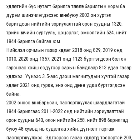
хөдлөлтийн бүс нутагт барилга төлөвлөх барилгын норм ба
дүрэм шинэчлэгдэхээс өмнө буюу 2002 он хүртэл
баригдсан нийтийн зориулалттай орон сууцны 1320,
төрийн өмчийн сургууль, цэцэрлэг, эмнэлгийн 524, нийт
1844 барилга байгаа юм.
Нийслэл орчмын газар хөдлөлт 2018 онд 829, 2019 онд
1010, 2020 онд 1357, 2021 онд 1123 бүртгэгдсэн бол он
гарснаас хойш есдүгээр сарын байдлаар 813 удаа газар
хөдөлжээ. Үүнээс 3.5-аас дээш магнитудын хүчтэй газар
хөдлөлт 2021 онд гурав, энэ онд дөрвөн удаа бүртгэгдсэн
байна.
2002 оноос өмнө барьсан, паспортжуулах шаардлагатай
1844 барилгаас 2011-2022 онд нийтийн зориулалттай
орон сууцны 640, олон нийтийн 258, нийт 898 барилгад
буюу 48 хувьд нь судалгаа хийн, дүгнэлт гаргаж
паспортжуулжээ. Эдгээрээс газар хөдлөлтөд тэсвэртэй 203,