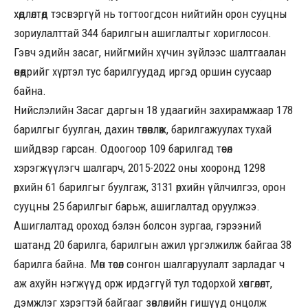
хөдлөлтөд тэсвэргүй нь тогтоогдсон нийтийн орон сууцны
зориулалттай 344 барилгын ашиглалтыг хориглосон.
Гэвч эдийн засаг, нийгмийн хүчин зүйлээс шалтгаалан
өнөөдрийг хүртэл тус барилгуудад иргэд оршин суусаар
байна.
Нийслэлийн Засаг даргын 18 удаагийн захирамжаар 178
барилгыг буулган, дахин төлөвлөж, барилгажуулах тухай
шийдвэр гарсан. Одоогоор 109 барилгад төсөл
хэрэгжүүлэгч шалгарч, 2015-2022 оны хооронд 1298
өрхийн 61 барилгыг буулгаж, 3131 өрхийн үйлчилгээ, орон
сууцны 25 барилгыг барьж, ашиглалтад оруулжээ.
Ашиглалтад ороход бэлэн болсон зургаа, гэрээний
шатанд 20 барилга, барилгын ажил үргэлжилж байгаа 38
барилга байна. Мөн төсөл сонгон шалгаруулалт зарладаг ч
аж ахуйн нэгжүүд орж ирдэггүй тул тодорхой хөнгөлөлт,
дэмжлэг хэрэгтэй байгааг зөвлөлийн гишүүд онцолж