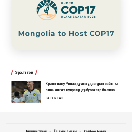
Mongolia to Host COP17
Эрэлттэй
Криштиану Роналду анх удаа уран сайхны
олон ангит цувралд дүр бүтээхээр болжээ
DAILY NEWS
Бидний тухай
Ёс зүйн дүрэм
Холбоо барих