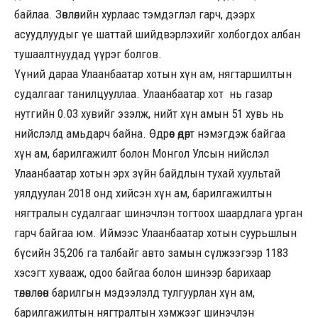
байлаа. Зөвлөлийн хурлаас тэмдэглэл гарч, дээрх
асуудлуудыг үе шаттай шийдвэрлэхийг холбогдох албан
тушаалтнуудад үүрэг болгов.
Үүний дараа Улаанбаатар хотын хүн ам, нягтаршилтын
судалгааг танилцууллаа. Улаанбаатар хот нь газар
нутгийн 0.03 хувийг эзэлж, нийт хүн амын 51 хувь нь
нийслэлд амьдарч байна. Өдрөөс өдөрт нэмэгдэж байгаа
хүн ам, барилгажилт болон Монгол Улсын нийслэл
Улаанбаатар хотын эрх зүйн байдлын тухай хуультай
уялдуулан 2018 онд хийсэн хүн ам, барилгажилтын
нягтралын судалгааг шинэчлэн тогтоох шаардлага урган
гарч байгаа юм. Иймээс Улаанбаатар хотын суурьшлын
бүсийн 35,206 га талбайг авто замын сүлжээгээр 1183
хэсэгт хувааж, одоо байгаа болон шинээр барихаар
төлөвлөсөн барилгын мэдээлэлд тулгуурлан хүн ам,
барилгажилтын нягтралтын хэмжээг шинэчлэн