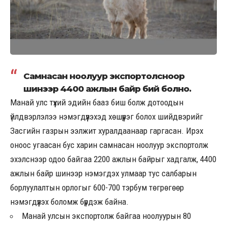
Самнасан ноолуур экспортолсноор
шинээр 4400 ажлын байр бий болно.
Манай улс түүхий эдийн бааз биш болж дотоодын
үйлдвэрлэлээ нэмэгдүүлэхэд хөшүүрэг болох шийдвэрийг
Засгийн газрын ээлжит хуралдаанаар гаргасан. Ирэх
оноос угаасан бус харин самнасан ноолуур экспортолж
эхэлснээр одоо байгаа 2200 ажлын байрыг хадгалж, 4400
ажлын байр шинээр нэмэгдэх улмаар тус салбарын
борлуулалтын орлогыг 600-700 тэрбум төгрөгөөр
нэмэгдүүлэх боломж бүрдэж байна.
Манай улсын экспортолж байгаа ноолуурын 80