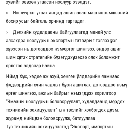
хувийг зөвхөн угаасан ноолуур эзэлдэг.
Ноолуурыг угаах явцад ашигласан маш их хэмжээний
бохир усыг байгаль орчинд гаргадаг.
Дэлхийн худалдааны байгууллагад манай улс
элсэхдээ ноолуурын экспортын татварыг тэглэх үүрэг
хүлээсэн нь дотооддоо нэмүү өртөг шингээх, өндөр ашиг
шим хүртэх стратегийн бүтээгдэхүүнээсээ олох боломжит
орлогоо алдсаар байна.
Иймд Хүнс, хөдөө аж ахуй, хөнгөн үйлдвэрийн яамнаас
үйлдвэрүүдийн хүчин чадлыг бүрэн ашиглах, дотооддоо нэмүү
өртөг шингээх, ажлын байрыг нэмэгдүүлэх зорилгоор
“Ямааны ноолуурын боловсруулалт, худалдаанд мөрдөх
техникийн зохицуулалт”-ын төслийг холбогдох дүрэм,
журамд нийцүүлэн боловсруулж, батлууллаа.
Тус техникийн зохицуулалтад “Экспорт, импортын