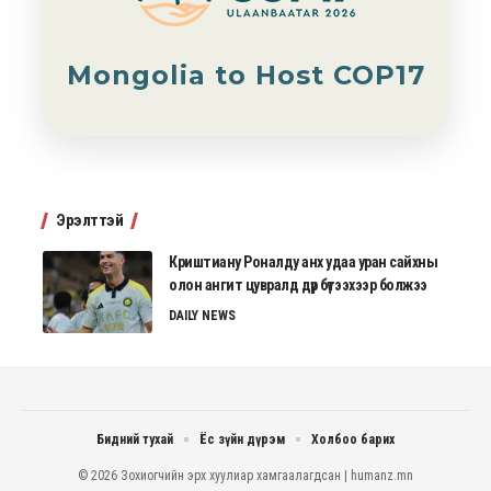
Mongolia to Host COP17
Эрэлттэй
Криштиану Роналду анх удаа уран сайхны
олон ангит цувралд дүр бүтээхээр болжээ
DAILY NEWS
Бидний тухай
Ёс зүйн дүрэм
Холбоо барих
© 2026 Зохиогчийн эрх хуулиар хамгаалагдсан | humanz.mn