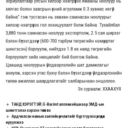
зориулалтаар улсын хилээр нэвтрүүлэх ямааны ноолуур нь
хялгас болон завсрын үсний агууламж 0.3 хувиас ихгүй
байна” гэж тусгасан нь зөвхөн самнасан ноолуурыг
хилээр нэвтрүүлэх гол зохицуулалт болж байна. Тухайлбал
3,880 тонн самнасан ноолуур экспортолж, 2.5 сая ширхэг
бэлэн бүтээгдэхүүн (600-700 тэрбум төгрөгийн нэмүү өртөг
шингэсэн) борлуулж, нийтдээ 1.8 их наяд төгрөгийн
борлуулалт хийх нөхцөлийг бий болгож байна.
Цаашид ноолуурын үйлдвэрлэлийн шат дамжлагыг
ахиулж, ээрсэн утас буюу бэлэн бүтээгдэхүүн үйлдвэрлэхийн
төлөө ажиллах шаардлагатайг салбарынхан онцоллоо.
Эх сурвалж: ХХААХҮЯ
ТАНД ХЭРЭГТЭЙ | E-Barimt аппликейшнээр ЭМД-ын
шимтгэлээ хэрхэн төлөх вэ
Ардчилсан намын хаягийн өөрчлөлтийг бүртгүүлэх өргөдөл
ирүүлжээ