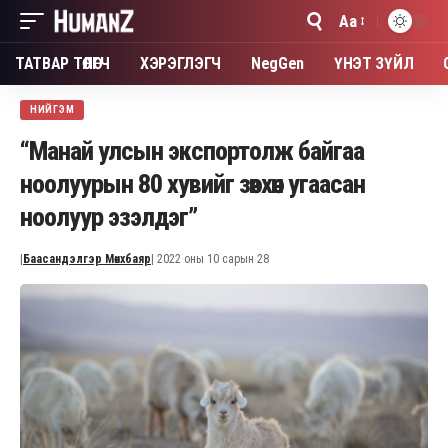
Aa
Font
Resizer
ТАТВАР ТӨЛӨГЧ
ХЭРЭГЛЭГЧ
NegGen
ҮНЭТ ЗҮЙЛ
НИЙГЭМ
“Манай улсын экспортолж байгаа
ноолуурын 80 хувийг зөвхөн угаасан
ноолуур эзэлдэг”
|
Баасандэлгэр Мөнхбаяр
| 2022 оны 10 сарын 28