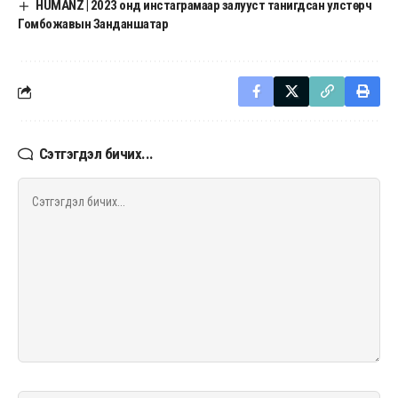
HUMANZ | 2023 онд инстаграмаар залууст танигдсан улстөрч
Гомбожавын Занданшатар
Сэтгэгдэл бичих...