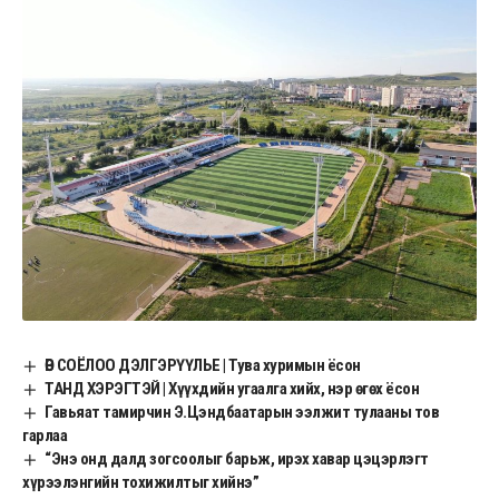
ӨВ СОЁЛОО ДЭЛГЭРҮҮЛЬЕ | Тува хуримын ёсон
ТАНД ХЭРЭГТЭЙ | Хүүхдийн угаалга хийх, нэр өгөх ёсон
Гавьяат тамирчин Э.Цэндбаатарын ээлжит тулааны тов
гарлаа
“Энэ онд далд зогсоолыг барьж, ирэх хавар цэцэрлэгт
хүрээлэнгийн тохижилтыг хийнэ”