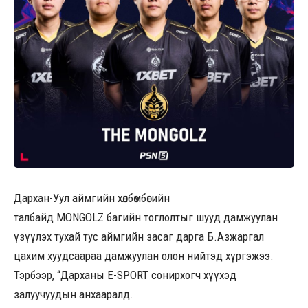
Дархан-Уул аймгийн хөлбөмбөгийн
талбайд MONGOLZ багийн тоглолтыг шууд дамжуулан
үзүүлэх тухай тус аймгийн засаг дарга Б.Азжаргал
цахим хуудсаараа дамжуулан олон нийтэд хүргэжээ.
Тэрбээр, “Дарханы E-SPORT сонирхогч хүүхэд
залуучуудын анхааралд.