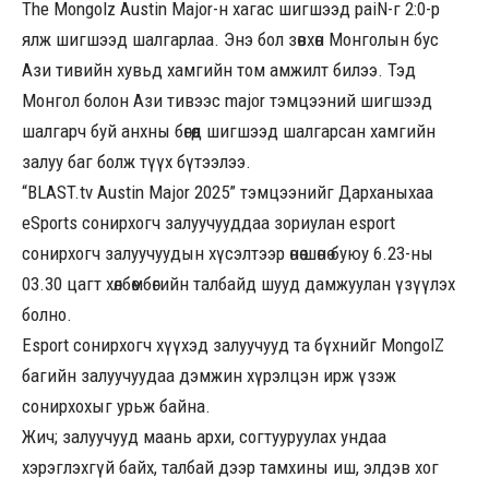
The Mongolz Austin Major-н хагас шигшээд paiN-г 2:0-р
ялж шигшээд шалгарлаа. Энэ бол зөвхөн Монголын бус
Ази тивийн хувьд хамгийн том амжилт билээ. Тэд
Монгол болон Ази тивээс major тэмцээний шигшээд
шалгарч буй анхны бөгөөд шигшээд шалгарсан хамгийн
залуу баг болж түүх бүтээлээ.
“BLAST.tv Austin Major 2025” тэмцээнийг Дарханыхаа
eSports сонирхогч залуучууддаа зориулан еsport
сонирхогч залуучуудын хүсэлтээр өнөө шөнө буюу 6.23-ны
03.30 цагт хөлбөмбөгийн талбайд шууд дамжуулан үзүүлэх
болно.
Esport сонирхогч хүүхэд залуучууд та бүхнийг MongolZ
багийн залуучуудаа дэмжин хүрэлцэн ирж үзэж
сонирхохыг урьж байна.
Жич; залуучууд маань архи, согтууруулах ундаа
хэрэглэхгүй байх, талбай дээр тамхины иш, элдэв хог