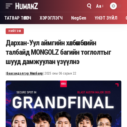
Aa
Font
Resizer
ТАТВАР ТӨЛӨГЧ
ХЭРЭГЛЭГЧ
NegGen
ҮНЭТ ЗҮЙЛ
НИЙГЭМ
Дархан-Уул аймгийн хөлбөмбөгийн
талбайд MONGOLZ багийн тоглолтыг
шууд дамжуулан үзүүлнэ
|
Баасандэлгэр Мөнхбаяр
| 2025 оны 06 сарын 22