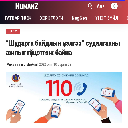
Aa
Font
Resizer
ТАТВАР ТӨЛӨГЧ
ХЭРЭГЛЭГЧ
NegGen
ҮНЭТ ЗҮЙЛ
ЦАГ ҮЕ
“Шударга байдлын үнэлгээ” судалгааны
ажлыг гүйцэтгэж байна
|
Мөнхсолонго Мөнхбат
| 2022 оны 10 сарын 28