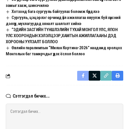
замыг хааж, шинэчилнэ
Хотхонд бага сургууль байгуулах боломж бүрдлээ
Сургууль, цэцэрлэг орчимд үйл ажиллагаа явуулж буй хүнсний
дэлгүүр, мухлагуудад хяналт шалгалт хийнэ
“ЭДИЙН ЗАСГИЙН ТҮНШЛЭЛИЙН ТУХАЙ МОНГОЛ УЛС, ЯПОН
УЛС ХООРОНДЫН ХЭЛЭЛЦЭЭР,ХАМТЫН АЖИЛЛАГААНЫ ДЭД
ХОРООНЫ УУЛЗАЛТ БОЛЛОО
Өвлийн паралимпын “Милан Кортина-2026” наадамд оролцох
Монголын баг тамирчдыг үдэх ёслол боллоо
Сэтгэгдэл бичих...