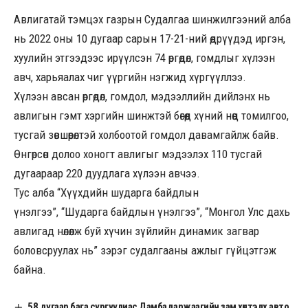
Авлигатай тэмцэх газрын Судалгаа шинжилгээний алба
нь 2022 оны 10 дугаар сарын 17-21-ний өдрүүдэд иргэн,
хуулийн этгээдээс ирүүлсэн 74 өргөдөл, гомдлыг хүлээн
авч, харьяалах чиг үүргийн нэгжид хүргүүллээ.
Хүлээн авсан өргөдөл, гомдол, мэдээллийн дийлэнх нь
авлигын гэмт хэргийн шинжтэй бөгөөд хүний нөөц томилгоо,
тусгай зөвшөөрөлтэй холбоотой гомдол давамгайлж байв.
Өнгөрсөн долоо хоногт авлигыг мэдээлэх 110 тусгай
дугаараар 220 дуудлага хүлээн авчээ.
Тус алба “Хүүхдийн шударга байдлын
үнэлгээ”, “Шударга байдлын үнэлгээ”, “Монгол Улс дахь
авлигад нөлөөлж буй хүчин зүйлийн динамик загвар
боловсруулах нь” зэрэг судалгааны ажлыг гүйцэтгэж
байна.
58 дугаар бага сургуулиас Дамбадаржаагийн зам хүртэлх авто