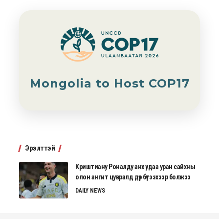
Mongolia to Host COP17
Эрэлттэй
Криштиану Роналду анх удаа уран сайхны
олон ангит цувралд дүр бүтээхээр болжээ
DAILY NEWS