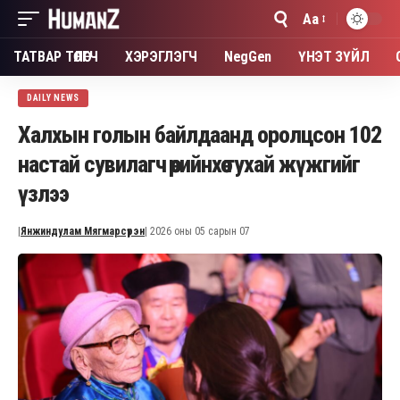
Aa
Font
Resizer
ТАТВАР ТӨЛӨГЧ
ХЭРЭГЛЭГЧ
NegGen
ҮНЭТ ЗҮЙЛ
DAILY NEWS
Халхын голын байлдаанд оролцсон 102
настай сувилагч өөрийнхөө тухай жүжгийг
үзлээ
|
Янжиндулам Мягмарсүрэн
| 2026 оны 05 сарын 07