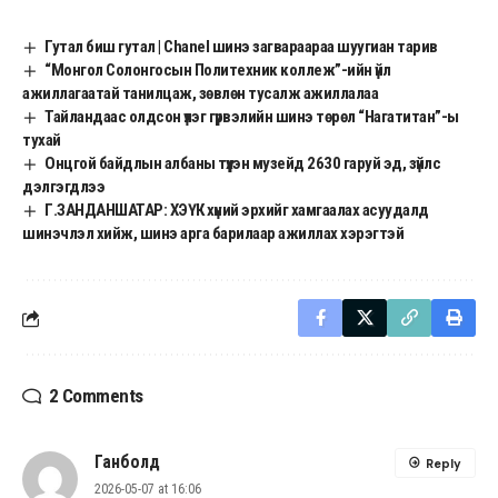
Гутал биш гутал | Chanel шинэ загвараараа шуугиан тарив
“Монгол Солонгосын Политехник коллеж”-ийн үйл
ажиллагаатай танилцаж, зөвлөн тусалж ажиллалаа
Тайландаас олдсон үлэг гүрвэлийн шинэ төрөл “Нагатитан”-ы
тухай
Онцгой байдлын албаны түүхэн музейд 2630 гаруй эд, зүйлс
дэлгэгдлээ
Г.ЗАНДАНШАТАР: ХЭҮК хүний эрхийг хамгаалах асуудалд
шинэчлэл хийж, шинэ арга барилаар ажиллах хэрэгтэй
2 Comments
Ганболд
Reply
2026-05-07 at 16:06