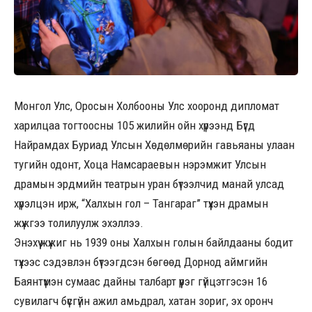
Монгол Улс, Оросын Холбооны Улс хооронд дипломат
харилцаа тогтоосны 105 жилийн ойн хүрээнд Бүгд
Найрамдах Буриад Улсын Хөдөлмөрийн гавьяаны улаан
тугийн одонт, Хоца Намсараевын нэрэмжит Улсын
драмын эрдмийн театрын уран бүтээлчид манай улсад
хүрэлцэн ирж, “Халхын гол – Тангараг” түүхэн драмын
жүжгээ толилуулж эхэллээ.
Энэхүү жүжиг нь 1939 оны Халхын голын байлдааны бодит
түүхээс сэдэвлэн бүтээгдсэн бөгөөд Дорнод аймгийн
Баянтүмэн сумаас дайны талбарт үүрэг гүйцэтгэсэн 16
сувилагч бүсгүйн ажил амьдрал, хатан зориг, эх оронч