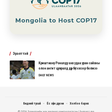
Mongolia to Host COP17
Эрэлттэй
Криштиану Роналду анх удаа уран сайхны
олон ангит цувралд дүр бүтээхээр болжээ
DAILY NEWS
Бидний тухай
Ёс зүйн дүрэм
Холбоо барих
© 2026 Зохиогчийн эрх хуулиар хамгаалагдсан | humanz.mn