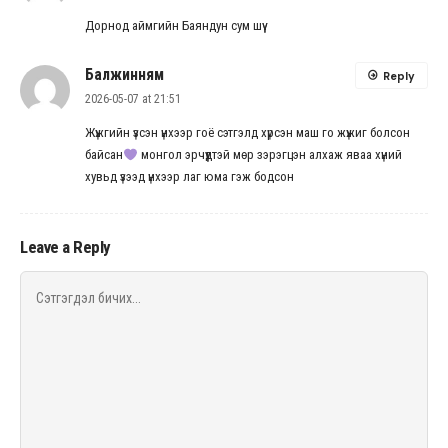
Дорнод аймгийн Баяндун сум шүү
Балжинням
Reply
2026-05-07 at 21:51
Жүжгийн үзсэн үнхээр гоё сэтгэлд хүрсэн маш го жүжиг болсон
байсан
монгол эрчүүдтэй мөр зэрэгцэн алхаж яваа хүний
хувьд үзээд үнхээр лаг юма гэж бодсон
Leave a Reply