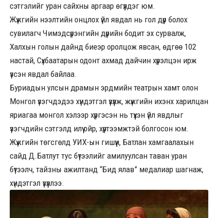
сэтгэлийг уран сайхны аргаар өгүүлдэг юм.
Жүжгийн нээлтийн онцлох үйл явдал нь гол дүр болох
сувилагч Чимэдсүрэнгийн дүрийн бодит эх сурвалж,
Халхын голын дайнд биеэр оролцож явсан, өдгөө 102
настай, Сүхбаатарын одонт ахмад дайчин хүрэлцэн ирж
үзсэн явдал байлаа.
Буриадын улсын драмын эрдмийн театрын хамт олон
Монгол үзэгчдэдээ хүндэтгэл үзүүлж, жүжгийн ихэнх харилцан
яриагаа монгол хэлээр хүргэсэн нь түүхэн үйл явдлыг
үзэгчдийн сэтгэлд илүү ойр, хүртээмжтэй болгосон юм.
Жүжгийн төгсгөлд УИХ-ын гишүүн, Батлан хамгаалахын
сайд Д.Батлут тус бүтээлийг амилуулсан таван уран
бүтээлч, тайзны ажилтанд “Бид ялав” медалиар шагнаж,
хүндэтгэл үзүүллээ.