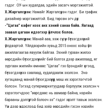
гэдэг. ОУ-ын худалдаа, эдийн засагч мэргэжилтэй.
Х.Жаргалсүрэн:
Намайг Жаргалсүрэн гэдэг. Би график
дизайнер мэргэжилтэй. Бид төрсөн эгч дүүс
-“Цагаа” кафег нээх анх хэний санаа байв. Яагаад
заавал цагаан идээгээр үйлчлэх болов.
Х.Жаргалсүрэн:
Манай аав, ээж сүү сүүн бүтээгдэхүүний
үйлдвэртэй. Үйлдвэрийн хувьд 2015 оноос хойш үйл
ажиллагаагаа явуулж байгаа. Эхний гурван жилээ
өөрсдийн бүтээгдэхүүнийг бий болгох дээр ажиллаад, яг
зургаан жилийн өмнөөс “Цагаа” гэх брэндийг үүсгээд,
бүтээгдэхүүнээ савлаад, худалдаалж эхэлсэн. Энэ
хугацаанд манай бүтээгдэхүүнүүд маш их хэрэглэгчтэй
болсон. Тэгээд супермаркетуудаар борлуулж эхэлсэн ч
хэрэглэгчдээс “өөрсдөөс нь авмаар байна, нэрийн
барааны дэлгүүртэй болооч ээ” гэдэг хүсэлт тавьж эхэлсэн.
Үүн дээр үндэслээд бид хоёр өөрсдийн гэсэн нэрийн