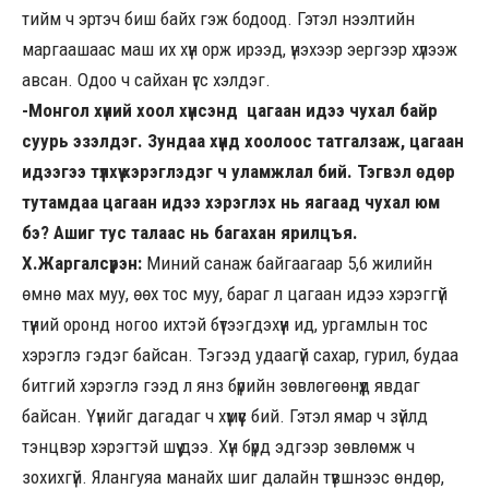
тийм ч эртэч биш байх гэж бодоод. Гэтэл нээлтийн
маргаашаас маш их хүн орж ирээд, үнэхээр эергээр хүлээж
авсан. Одоо ч сайхан үгс хэлдэг.
-Монгол хүний хоол хүнсэнд цагаан идээ чухал байр
суурь эзэлдэг. Зундаа хүнд хоолоос татгалзаж, цагаан
идээгээ түлхүү хэрэглэдэг ч уламжлал бий. Тэгвэл өдөр
тутамдаа цагаан идээ хэрэглэх нь яагаад чухал юм
бэ? Ашиг тус талаас нь багахан ярилцъя.
Х.Жаргалсүрэн:
Миний санаж байгаагаар 5,6 жилийн
өмнө мах муу, өөх тос муу, бараг л цагаан идээ хэрэггүй
түүний оронд ногоо ихтэй бүтээгдэхүүн ид, ургамлын тос
хэрэглэ гэдэг байсан. Тэгээд удаагүй сахар, гурил, будаа
битгий хэрэглэ гээд л янз бүрийн зөвлөгөөнүүд явдаг
байсан. Үүнийг дагадаг ч хүмүүс бий. Гэтэл ямар ч зүйлд
тэнцвэр хэрэгтэй шүү дээ. Хүн бүрд эдгээр зөвлөмж ч
зохихгүй. Ялангуяа манайх шиг далайн түвшнээс өндөр,