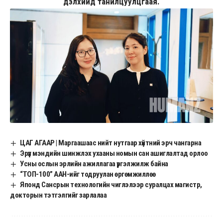
дэлхийд танилцуулцгаая.
ЦАГ АГААР | Маргаашаас нийт нутгаар хүйтний эрч чангарна
Эрүүл мэндийн шинжлэх ухааны номын сан ашиглалтад орлоо
Усны ослын эрлийн ажиллагаа үргэлжилж байна
“ТОП-100” ААН-ийг тодруулан өргөмжиллөө
Японд Сансрын технологийн чиглэлээр суралцах магистр,
докторын тэтгэлгийг зарлалаа