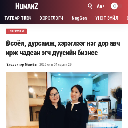
Aa
Font
Resizer
ТАТВАР ТӨЛӨГЧ
ХЭРЭГЛЭГЧ
NegGen
ҮНЭТ ЗҮЙЛ
INTERVIEW
Өв соёл, дурсамж, хэрэглээг нэг дор авч
ирж чадсан эгч дүүсийн бизнес
|
Үйлсдэлгэр Мөнхбат
| 2026 оны 04 сарын 29