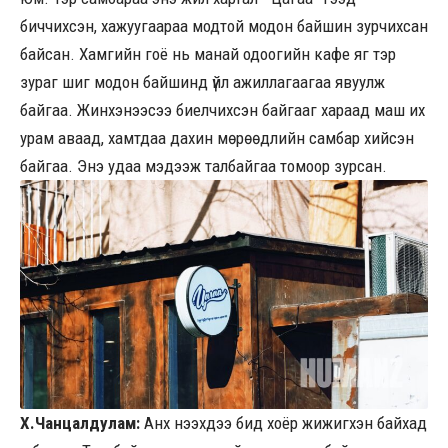
биччихсэн, хажуугаараа модтой модон байшин зурчихсан
байсан. Хамгийн гоё нь манай одоогийн кафе яг тэр
зураг шиг модон байшинд үйл ажиллагаагаа явуулж
байгаа. Жинхэнээсээ биелчихсэн байгааг хараад маш их
урам аваад, хамтдаа дахин мөрөөдлийн самбар хийсэн
байгаа. Энэ удаа мэдээж талбайгаа томоор зурсан.
Х.Чанцалдулам:
Анх нээхдээ бид хоёр жижигхэн байхад