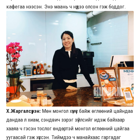
кафегаа нээсэн. Энэ маань ч нүдээ олсон гэж боддог.
Х.Жаргалсүрэн:
Мөн монгол хүмүүс байж өглөөний цайндаа
дандаа л хиам, сэндвич зэрэг зүйлсийг идэж байхаар
хааяа ч гэсэн тослог өндөртэй монгол өглөөний цайгаа
уугаасай гэж хүссэн. Тиймдээ ч манайхаас гаргадаг