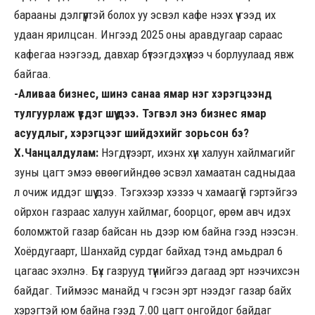
барааны дэлгүүртэй болох уу эсвэл кафе нээх үү гээд их
удаан ярилцсан. Ингээд 2025 оны аравдугаар сараас
кафегаа нээгээд, давхар бүтээгдэхүүнээ ч борлуулаад явж
байгаа.
-Аливаа бизнес, шинэ санаа ямар нэг хэрэгцээнд
тулгуурлаж үүсдэг шүү дээ. Тэгвэл энэ бизнес ямар
асуудлыг, хэрэгцээг шийдэхийг зорьсон бэ?
Х.Чанцалдулам:
Нэгдүгээрт, ихэнх хүн халуун хайлмагийг
зуны цагт эмээ өвөөгийндөө эсвэл хамаатан садныдаа
л очиж иддэг шүү дээ. Тэгэхээр хэзээ ч хамаагүй гэртэйгээ
ойрхон газраас халуун хайлмаг, боорцог, өрөм авч идэх
боломжтой газар байсан нь дээр юм байна гээд нээсэн.
Хоёрдугаарт, Шанхайд сурдаг байхад тэнд амьдрал 6
цагаас эхэлнэ. Бүх газрууд түүнийгээ дагаад эрт нээчихсэн
байдаг. Тиймээс манайд ч гэсэн эрт нээдэг газар байх
хэрэгтэй юм байна гээд 7.00 цагт онгойдог байдаг