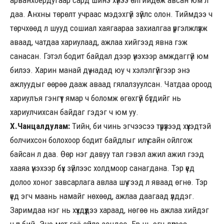
даа. Анхны төрөлт учраас мэдэхгүй зүйлс олон. Тиймдээ ч
төрчхөөд л шууд сошиал хаягаараа захиалгаа үргэлжлүүлж
аваад, чатдаа хариулаад, ажлаа хийгээд явна гэж
санасан. Гэтэл бодит байдал дээр үнэхээр амждаггүй юм
билээ. Харин манай дүү надад юу ч хэлэлгүйгээр энэ
ажлуудыг өөрөө дааж аваад гялалзуулсан. Чатдаа ороод
хариулъя гэнгүүт ямар ч боломж өгөхгүй бүгдийг нь
хариулчихсан байдаг гэдэг ч юм уу.
Х.Чанцалдулам:
Тийн, би чинь эгчээсээ түрүүлээд хүүхэдтэй
болчихсон болохоор бодит байдлыг илүү сайн ойлгож
байсан л даа. Өөр нэг давуу тал гэвэл ажил ажил гээд
хааяа үнэхээр бүх зүйлээс холдмоор санагдана. Тэр үед
долоо хоног завсарлага авлаа шүү гээд л яваад өгнө. Тэр
үед эгч маань намайг нөхөөд, ажлаа даагаад үлддэг.
Заримдаа нэг нь хүүхдүүдээ хараад, нөгөө нь ажлаа хийдэг
ч үе бий. Энэ мэт гоё зүйлс зөндөө. Ер нь эгч дүүгээс