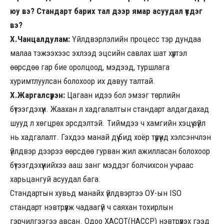
юу вэ? Стандарт барих тал дээр ямар асуудал үүсдэг
вэ?
Х.Чанцалдулам:
Үйлдвэрлэлийн процесс тэр дундаа
малаа тэжээхээс эхлээд эцсийн савлах шат хүртэл
өөрсдөө гар бие оролцоод, мэдээд, туршлага
хуримтлуулсан болохоор их давуу талтай.
Х.Жаргалсүрэн:
Цагаан идээ бол эмзэг төрлийн
бүтээгдэхүүн. Жаахан л хадгалалтын стандарт алдагдахад
шууд л хөгцрөх эрсдэлтэй. Тиймдээ ч хамгийн хэцүү зүйл
нь хадгалалт. Гэхдээ манай дүү бид хоёр түрүүнд хэлсэнчлэн
үйлдвэр дээрээ өөрсдөө гурван жил ажилласан болохоор
бүтээгдэхүүнийхээ ааш занг мэддэг болчихсон учраас
харьцангуй асуудал бага.
Стандартын хувьд манайх үйлдвэртээ ОУ-ын ISO
стандарт нэвтрүүлж чадаагүй ч саяхан тохирлын
гэрчилгээгээ авсан. Одоо ХАСОТ(HACCP) нэвтрүүлэх гээд