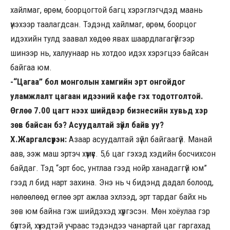
хайлмаг, өрөм, боорцогтой багц хэрэглэгчдэд маань
үнэхээр таалагдсан. Тэдэнд хайлмаг, өрөм, боорцог
идэхийн тулд заавал хөдөө явах шаардлагагүйгээр
шинээр нь, халуунаар нь хотдоо идэх хэрэгцээ байсан
байгаа юм.
-“Цагаа” бол монголын хамгийн эрт онгойдог
уламжлалт цагаан идээний кафе гэх тодотголтой.
Өглөө 7.00 цагт нээх шийдвэр бизнесийн хувьд хэр
зөв байсан бэ? Асуудалтай зүйл байв уу?
Х.Жаргалсүрэн:
Азаар асуудалтай зүйл байгаагүй. Манай
аав, ээж маш эртэч хүмүүс. 5,6 цаг гэхэд хэдийн босчихсон
байдаг. Тэд “эрт бос, унтлаа гээд нойр ханадаггүй юм”
гээд л бид нарт захина. Энэ нь ч бидэнд дадал болоод,
нөлөөлөөд өглөө эрт ажлаа эхлээд, эрт тардаг байх нь
зөв юм байна гэж шийдэхэд хүргэсэн. Мөн хоёулаа гэр
бүлтэй, хүүхэдтэй учраас тэдэндээ чанартай цаг гаргахад