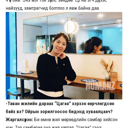
найзууд, хамтрагчид болтлоо л явж байна даа.
-Таван жилийн дараах “Цагаа” хэрхэн өөрчлөгдсөн
байх вэ? Ойрын зорилгоосоо бидэнд хуваалцаач?
Жаргалсүрэн:
Би өмнө жил мөрөөдлийн самбар хийсэн
юм. Тэр самбараа энэ жил хартал “Цагаа” гээд