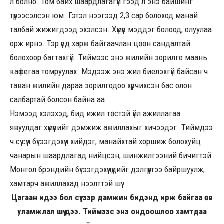
л болно. Том байх шаардлагагүй гээд л энэ байшинг
түрээсэлсэн юм. Гэтэл нээгээд 2,3 сар болоход манай
талбай жижигдээд эхэлсэн. Хүмүүс мэддэг болоод, олуулаа
орж ирнэ. Тэр үед харж байгаачлан цөөн сандалтай
болохоор багтахгүй. Тиймээс энэ жилийн зорилго маань
кафегаа томруулах. Мэдээж энэ жил биелэхгүй байсан ч
таван жилийн дараа зорилгодоо хүрчихсэн бас олон
салбартай болсон байна аа.
Нэмээд хэлэхэд, бид ижил төстэй үйл ажиллагаа
явуулдаг хүмүүсийг дэмжиж ажиллахыг хичээдэг. Тиймдээ
ч сүү сүүн бүтээгдэхүүн хийдэг, манайхтай хоршиж болохуйц
чанарын шаардлагад нийцсэн, шинжилгээний бичигтэй
Монгол брэндийн бүтээгдэхүүнүүдийг дэлгүүртээ байршуулж,
хамтарч ажиллахад нээлттэй шүү.
Цагаан идээ бол сүүгээр дамжин бидэнд ирж байгаа өв
уламжлал шүү дээ. Тиймээс энэ ондоошлоо хамтдаа