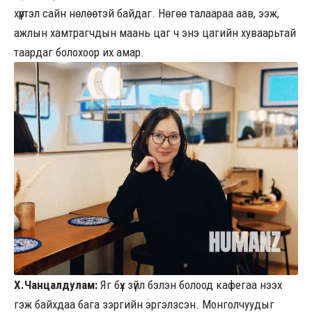
хүртэл сайн нөлөөтэй байдаг. Нөгөө талаараа аав, ээж,
ажлын хамтрагчдын маань цаг ч энэ цагийн хуваарьтай
таардаг болохоор их амар.
Х.Чанцалдулам:
Яг бүх зүйл бэлэн болоод кафегаа нээх
гэж байхдаа бага зэргийн эргэлзсэн. Монголчуудыг