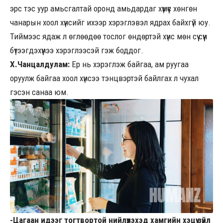
эрс тэс уур амьсгалтай оронд амьдардаг хүмүүс хөнгөн
чанарын хоол хүнсийг ихээр хэрэглэвэл ядрах байхгүй юу.
Тиймээс ядаж л өглөөдөө тослог өндөртэй хүнс мөн сүү сүүн
бүтээгдэхүүнээ хэрэглээсэй гэж боддог.
Х.Чанцалдулам:
Ер нь хэрэглэж байгаа, ам руугаа
оруулж байгаа хоол хүнсээ тэнцвэртэй байлгах л чухал
гэсэн санаа юм.
-Цагаан идээг тогтвортой нийлүүлэхэд хамгийн хэцүү зүйл