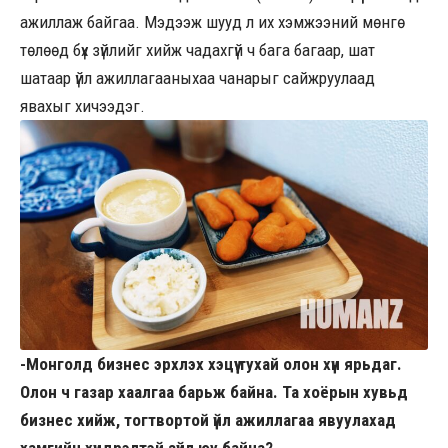
ажиллаж байгаа. Мэдээж шууд л их хэмжээний мөнгө
төлөөд бүх зүйлийг хийж чадахгүй ч бага багаар, шат
шатаар үйл ажиллагааныхаа чанарыг сайжруулаад
явахыг хичээдэг.
-Монголд бизнес эрхлэх хэцүү тухай олон хүн ярьдаг.
Олон ч газар хаалгаа барьж байна. Та хоёрын хувьд
бизнес хийж, тогтвортой үйл ажиллагаа явуулахад
хамгийн хүндрэлтэй зүйл юу байна?