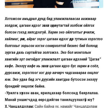
Хотожсон амьдрал дунд бид уламжлалаасаа аажмаар
холдож, цагаан идээг зөвхөн хөдөө нутагтай холбож ойлгох
болсон гэхэд хилсдэхгүй. Харин энэ ойлголтыг өөрчилж,
хайлмаг, өрөм, айраг зэрэг цагаан идээг өдөр тутмын хэрэглээ
болгохыг зорьсон нэгэн сонирхолтой бизнес бий болоод
зургаа дахь сартайгаа золгожээ. Энэ бол
монголын
хамгийн эрт онгойдог уламжлалт цагаан идээний “Цагаа”
кафе.
Энэхүү кафе нь зөвхөн цагаан идээ бус харин өв соёл,
дурсамж, хэрэглээг нэг дор авчирч чадсанаараа онцлог
юм. Энэ удаа бид эгч дүүсийн хамтдаа бүтээсэн энэхүү
брэндийг онцолж байна.
-Урилга хүлээн аван, ярилцахаар болсонд баярлалаа.
Манай уншигчдад өөрсдийгөө танилцуулахгүй юу?
Х.Чанцалдулам:
Сайн байна уу, намайг Чанцалдулам