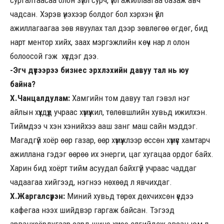
чадсан. Хэрэв үнэхээр болдог бол хэрхэн үйл
ажиллагаагаа зөв явуулах тал дээр зөвлөгөө өгдөг, бид
нарт ментор хийх, заах мэргэжлийн көүч нар л олон
болоосой гэж хүсдэг дээ.
-Эгч дүүсээрээ бизнес эрхлэхийн давуу тал нь юу
байна?
Х.Чанцалдулам:
Хамгийн том давуу тал гэвэл нэг
айлын хүүхдүүд учраас хүмүүжил, төлөвшлийн хувьд ижилхэн.
Тиймдээ ч хэн хэнийхээ ааш занг маш сайн мэддэг.
Магадгүй хоёр өөр газар, өөр хүмүүжлээр өссөн хүмүүс хамтарч
ажиллана гэдэг өөрөө их энерги, цаг хугацаа ордог байх.
Харин бид хоёрт тийм асуудал байхгүй учраас чаддаг
чадаагаа хийгээд, нэгнээ нөхөөд л явчихдаг.
Х.Жаргалсүрэн:
Миний хувьд төрөх дөхчихсөн үедээ
кафегаа нээх шийдвэр гаргаж байсан. Тэгээд
арванхоёрдугаар сард шинэ хүнээ өлгийдөж авсан юм л