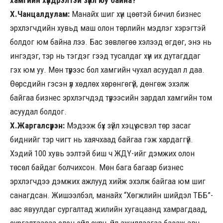
Х.Чанцалдулам:
Манайх шиг хүн цөөтэй бичил бизнес
эрхлэгчдийн хувьд маш олон төрлийн мэдлэг хэрэгтэй
болдог юм байна лээ. Бас зөвлөгөө хэлээд өгдөг, энэ нь
ингэдэг, тэр нь тэгдэг гээд тусалдаг хүн их дутагддаг
гэх юм уу. Мөн түрээс бол хамгийн чухал асуудал л даа.
Өөрсдийн гэсэн үл хөдлөх хөрөнгөгүй, дөнгөж эхэлж
байгаа бизнес эрхлэгчдэд түрээсийн зардал хамгийн том
асуудал болдог.
Х.Жаргалсүрэн:
Мэдээж бүх зүйл хэцүү эсвэл төр засаг
биднийг тэр чигт нь хаячхаад байгаа гэж хардаггүй.
Хэдий 100 хувь ээлтэй биш ч ЖДҮ-ийг дэмжих олон
төсөл байдаг болчихсон. Мөн бага багаар бизнес
эрхлэгчдээ дэмжих ажлууд хийж эхэлж байгаа юм шиг
санагдсан. Жишээлбэл, манайх “Хөгжлийн шийдэл ТББ”-
аас явуулдаг сургалтад жилийн хугацаанд хамрагдаад,
сургалтаасаа олон зүйл сурч, үйл ажиллаагаа базаж авч