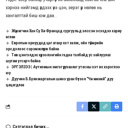
хэрнээ нийгэмд үлдээх үнэ цэн, эерэг үр нөлөө нь
хангалттай биш юм даа..
Жүжигчин Хан Су Хи Францад сургуульд элссэн эсэхдээ хариу
өглөө
Европын орнуудад цаг агаар хэт халж, ойн түймрийн
эрсдэлээс сэрэмжлүүлж байна
Төв цэнгэлдэх хүрээлэнгийн гадна талбайд ус зайлуулах
шугам угсарч байна
ЭРГЭЛЗЭЭ | Аутизмын эмгэг үү, ухаалаг утасны хэт их хэрэглээ
юу
Дуучин Б.Буянжаргалын шинэ уран бүтээл “Чи миний” дуу
цацагдлаа
Сэтгэгдэл бичих...