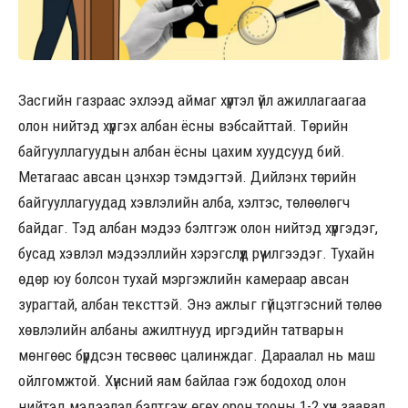
Засгийн газраас эхлээд аймаг хүртэл үйл ажиллагаагаа
олон нийтэд хүргэх албан ёсны вэбсайттай. Төрийн
байгууллагуудын албан ёсны цахим хуудсууд бий.
Метагаас авсан цэнхэр тэмдэгтэй. Дийлэнх төрийн
байгууллагуудад хэвлэлийн алба, хэлтэс, төлөөлөгч
байдаг. Тэд албан мэдээ бэлтгэж олон нийтэд хүргэдэг,
бусад хэвлэл мэдээллийн хэрэгслүүд рүү илгээдэг. Тухайн
өдөр юу болсон тухай мэргэжлийн камераар авсан
зурагтай, албан тексттэй. Энэ ажлыг гүйцэтгэсний төлөө
хөвлэлийн албаны ажилтнууд иргэдийн татварын
мөнгөөс бүрдсэн төсвөөс цалинждаг. Дараалал нь маш
ойлгомжтой. Хүнсний яам байлаа гэж бодоход олон
нийтэд мэдээлэл бэлтгэж өгөх орон тооны 1-2 хүн заавал