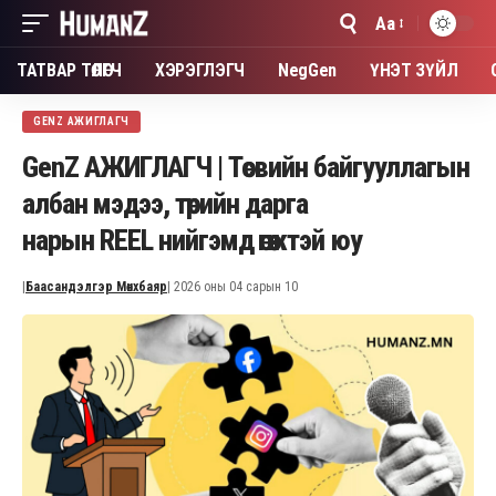
Aa
Font
Resizer
ТАТВАР ТӨЛӨГЧ
ХЭРЭГЛЭГЧ
NegGen
ҮНЭТ ЗҮЙЛ
GENZ АЖИГЛАГЧ
GenZ АЖИГЛАГЧ | Төсвийн байгууллагын
албан мэдээ, төрийн дарга
нарын REEL нийгэмд өгөөжтэй юу
|
Баасандэлгэр Мөнхбаяр
| 2026 оны 04 сарын 10