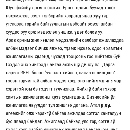
Юун фэйсбүүк эргүүлэн өнжих. Ерөөс цалин буухад төлөх
нэхэмжлэл, зээл, төлбөрийн хооронд яваа хүмүүс гар
утсаараа төрийн байгууллагын вэбсайт эсвэл албан
хуудас руу орж мэдээлэл уншиж, үздэг болов уу.
Арав орчим жил хэвлэл мэдээллийн салбарт ажиллахдаа
албан мэдээг бичиж явжээ, түгээж иржээ, одоо ч хамтын
ажиллагааны хүрээнд, чухалд тооцсоныгоо нийтэлж буй.
Гэхдээ энэ хийгээд байгаа ажлын үр дүн юу вэ. Дарга
нарын REEL болон “уулзалт хийлээ, санал солилцлоо”
гэсэн гарчигтай албан мэдээ хоёр энэ нийгэмд яг ямар
хэрэгтэй юм бэ гэдэгт тулчихлаа. Хийхгүй байя гэхээр
хамтын ажиллагааны хүрээ хумигдана. Бизнесийн үйл
ажиллагаа явуулдаг тул жишгээ дагана. Атал үр дүн,
өгөөжийг олж харахгүй байгаа ажилдаа сэтгэл хангалуун
бус яваад байдаг. Ажиглаад байхад улс төр, сэтгүүл зүй
гэдэг хоёр салбар учиргүй их ажиллаад байгаа юм шиг