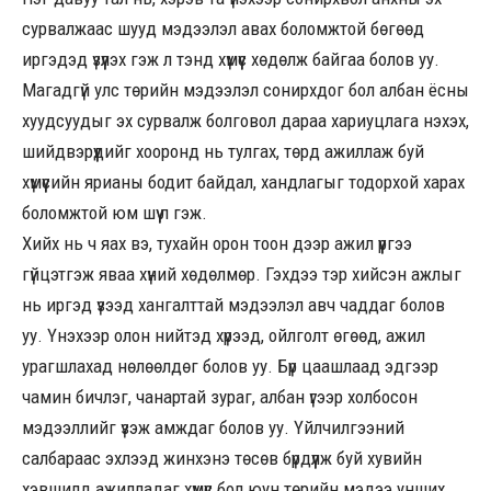
сурвалжаас шууд мэдээлэл авах боломжтой бөгөөд
иргэдэд үзүүлэх гэж л тэнд хүмүүс хөдөлж байгаа болов уу.
Магадгүй улс төрийн мэдээлэл сонирхдог бол албан ёсны
хуудсуудыг эх сурвалж болговол дараа хариуцлага нэхэх,
шийдвэрүүдийг хооронд нь тулгах, төрд ажиллаж буй
хүмүүсийн ярианы бодит байдал, хандлагыг тодорхой харах
боломжтой юм шүү л гэж.
Хийх нь ч яах вэ, тухайн орон тоон дээр ажил үүргээ
гүйцэтгэж яваа хүний хөдөлмөр. Гэхдээ тэр хийсэн ажлыг
нь иргэд үзээд хангалттай мэдээлэл авч чаддаг болов
уу. Үнэхээр олон нийтэд хүрээд, ойлголт өгөөд, ажил
урагшлахад нөлөөлдөг болов уу. Бүр цаашлаад эдгээр
чамин бичлэг, чанартай зураг, албан үгээр холбосон
мэдээллийг үзэж амждаг болов уу. Үйлчилгээний
салбараас эхлээд жинхэнэ төсөв бүрдүүлж буй хувийн
хэвшилд ажилладаг хүмүүс бол юун төрийн мэдээ унших.