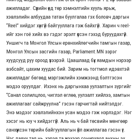
ажилладаг. Сүүлийн үед төр хэмнэлтийн хууль ярьж,
хэвлэлийн албуудаа татан буулгалаа гэх боловч даргын
“Reel” хийдэг хүнгүй байгууллага гэж байхгүй. Харин ч reel-
ийг хэн гоё хийх вэ гэдэг эрэлт үүссэн гэхэд буруудахгүй.
Уншигч та Монгол Улсын ерөнхийлөгчийн тамгын газар,
Монгол Улсын засгийн газар, Parliament.MN зэрэг
хуудсууд руу ороод үзээрэй. Цаашлаад бүх яамдын нэрээр
вэбсайт, цахим хуудас бий. Зарим нь тогтмол идэвхтэй
ажилладаг бөгөөд мэргэжлийн хэмжээнд бэлтгэсэн
мэдээ оруулдаг. Ихэнх нь даргынхаа уулзалтын зургийг
“Санал солилцлоо, чиглэл өглөө, уулзалт хийлээ, хамтын
ажиллагааг сайжруулна” гэсэн гарчигтай нийтэлдэг.
Энэ мэдээг хэвлэлийнхэн усан мэдээ гэж нэрлэдэг. Нэг
хэсэг нь юу ч хийдэггүй. Аль нь ч бай төсвийн мөнгөөр
санхүүжсэн төрийн байгууллагын үйл ажиллагаа гэсэн үг.
Нэг давуу тал нь, хэрэв та үнэхээр сонирхвол анхны эх