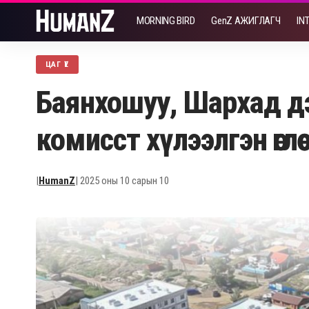
MORNING BIRD
GenZ АЖИГЛАГЧ
IN
ЦАГ ҮЕ
Баянхошуу, Шархад дэ
комисст хүлээлгэн өглөө
|
HumanZ
| 2025 оны 10 сарын 10