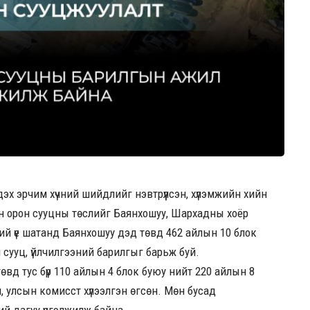
х эрчим хүчний шийдлийг нэвтрүүлсэн, хүлэмжийн хийн
он орон сууцны төслийг Баянхошуу, Шархадны хоёр
ний үе шатанд Баянхошуу дэд төвд 462 айлын 10 блок
 сууц, үйлчилгээний барилгыг барьж буй.
өвд тус бүр 110 айлын 4 блок буюу нийт 220 айлын 8
, улсын комисст хүлээлгэн өгсөн. Мөн бусад
ий дагуу үргэлжилж байна.