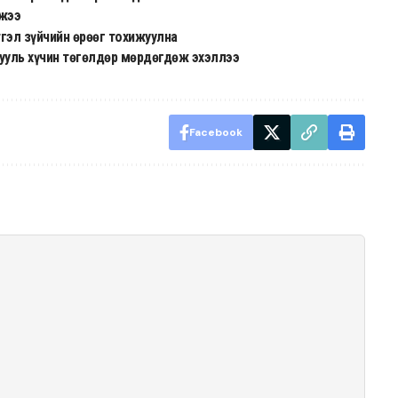
джээ
гэл зүйчийн өрөөг тохижуулна
ууль хүчин төгөлдөр мөрдөгдөж эхэллээ
Facebook