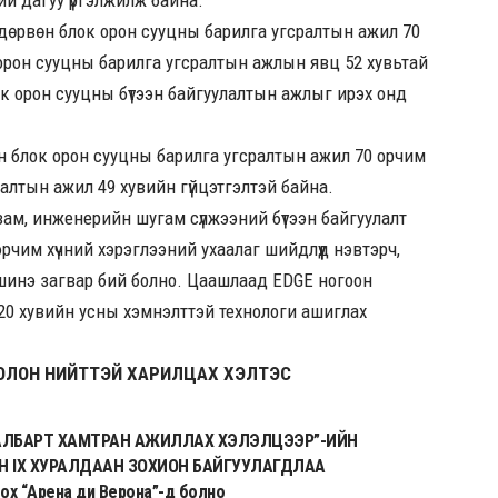
 дөрвөн блок орон сууцны барилга угсралтын ажил 70
орон сууцны барилга угсралтын ажлын явц 52 хувьтай
лок орон сууцны бүтээн байгуулалтын ажлыг ирэх онд
өн блок орон сууцны барилга угсралтын ажил 70 орчим
лалтын ажил 49 хувийн гүйцэтгэлтэй байна.
 зам, инженерийн шугам сүлжээний бүтээн байгуулалт
эрчим хүчний хэрэглээний ухаалаг шийдлүүд нэвтэрч,
 шинэ загвар бий болно. Цаашлаад EDGE ногоон
20 хувийн усны хэмнэлттэй технологи ашиглах
ОЛОН НИЙТТЭЙ ХАРИЛЦАХ ХЭЛТЭС
САЛБАРТ ХАМТРАН АЖИЛЛАХ ХЭЛЭЛЦЭЭР”-ИЙН
 IX ХУРАЛДААН ЗОХИОН БАЙГУУЛАГДЛАА
х “Арена ди Верона”-д болно