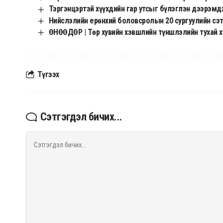
Тэргэнцэртэй хүүхдийн гар утсыг бүлэглэн дээрэм
Нийслэлийн ерөнхий боловсролын 20 сургуулийн сэт
ӨНӨӨДӨР | Төр хувийн хэвшлийн түншлэлийн тухай х
Түгээх
Сэтгэгдэл бичих...