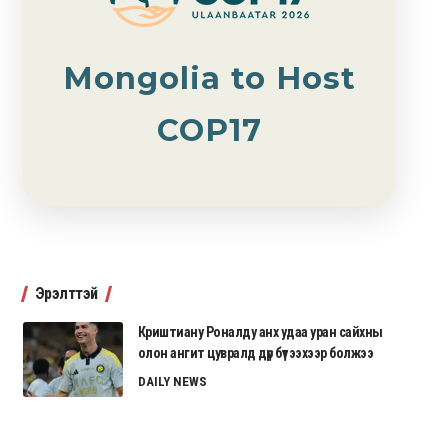
Mongolia to Host
COP17
Эрэлттэй
Криштиану Роналду анх удаа уран сайхны
олон ангит цувралд дүр бүтээхээр болжээ
DAILY NEWS