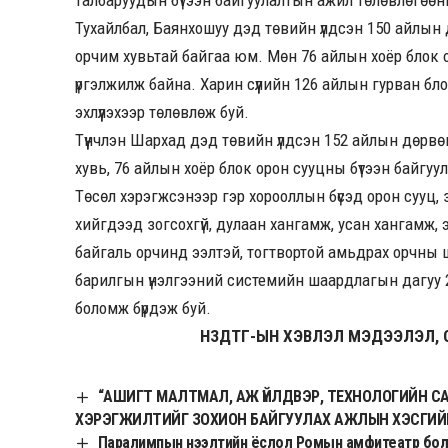
Тухайлбал, Баянхошуу дэд төвийн үлдсэн 150 айлын
орчим хувьтай байгаа юм. Мөн 76 айлын хоёр блок 
үргэлжилж байна. Харин сүүлийн 126 айлын гурван б
эхлүүлэхээр төлөвлөж буй.
Түүнчлэн Шархад дэд төвийн үлдсэн 152 айлын дөрв
хувь, 76 айлын хоёр блок орон сууцны бүтээн байгуу
Төсөл хэрэгжсэнээр гэр хорооллын бүсэд орон сууц,
хийгдээд зогсохгүй, дулаан хангамж, усан хангамж, 
байгаль орчинд ээлтэй, тогтвортой амьдрах орчны
барилгын үнэлгээний системийн шаардлагын дагуу 
боломж бүрдэж буй.
НЗДТГ-ЫН ХЭВЛЭЛ МЭДЭЭЛЭЛ, 
“АШИГТ МАЛТМАЛ, АЖ ҮЙЛДВЭР, ТЕХНОЛОГИЙН 
ХЭРЭГЖИЛТИЙГ ЗОХИОН БАЙГУУЛАХ АЖЛЫН ХЭСГИЙН
Паралимпын нээлтийн ёслол Ромын амфитеатр боло