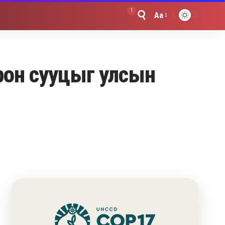
1
Aa
Font
Resizer
рон сууцыг улсын