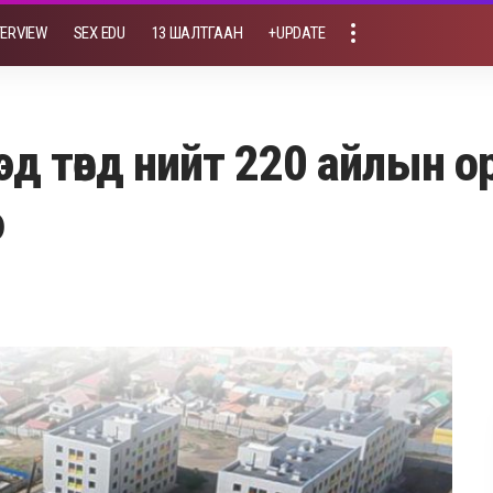
TERVIEW
SEX EDU
13 ШАЛТГААН
+UPDATE
д төвд нийт 220 айлын о