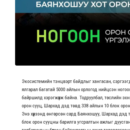
Экосистемийн тэнцвэрт байдлыг хангасан, сэргээгдэ
ялгарал багатай 5000 айлын орлогод нийцсэн ного
байршилд хэрэгжүүлж байна. Тодруулбал, төслийн эх
орон сууц, Шархад дэд төвд 338 айлын 10 блок орон
Энэ хүрээнд өнгөрсөн сард Баянхошуу, Шархад дэд т
блок орон сууцны барилга угсралтын ажлыг дуусган
талбаруудын бүтээн байгуулалтын ажил төлөвлөгөөн