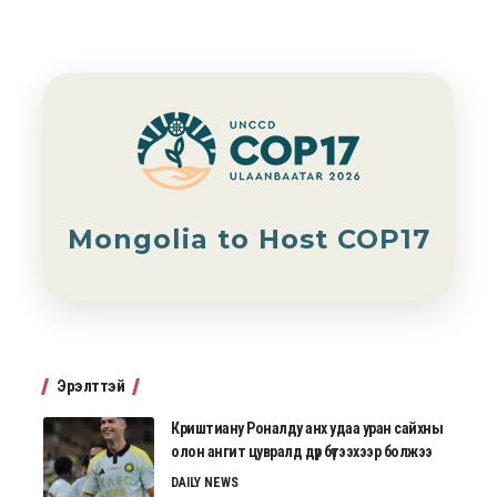
Mongolia to Host COP17
Эрэлттэй
Криштиану Роналду анх удаа уран сайхны
олон ангит цувралд дүр бүтээхээр болжээ
DAILY NEWS