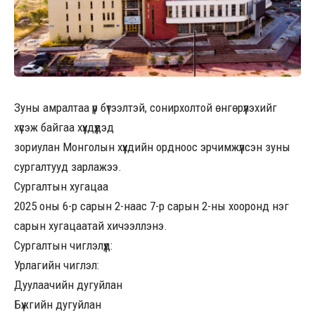
Зуны амралтаа үр бүтээлтэй, сонирхолтой өнгөрүүлэхийг
хүсэж байгаа хүүхдүүдэд
зориулан Монголын хүүхдийн ордноос эрчимжүүлсэн зуны
сургалтууд зарлажээ.
Сургалтын хугацаа
2025 оны 6-р сарын 2-наас 7-р сарын 2-ны хооронд нэг
сарын хугацаатай хичээллэнэ.
Сургалтын чиглэлүүд:
Урлагийн чиглэл:
Дуулаачийн дугуйлан
Бүжгийн дугуйлан