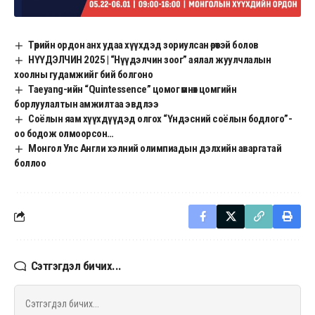
Төрийн ордон анх удаа хүүхдэд зориулсан өрөөтэй болов
НҮҮДЭЛЧИН 2025 | “Нүүдэлчин зоог” аялал жуулчлалын
хоолны гудамжийг бий болгоно
Taeyang-ийн “Quintessence” цомог өмнөх цомгийн
борлуулалтын амжилтаа эвдлээ
Соёлын яам хүүхдүүдэд олгох “Үндэсний соёлын бодлого”-
оо бодож олмоорсон…
Монгол Улс Англи хэлний олимпиадын дэлхийн аваргатай
боллоо
Сэтгэгдэл бичих...