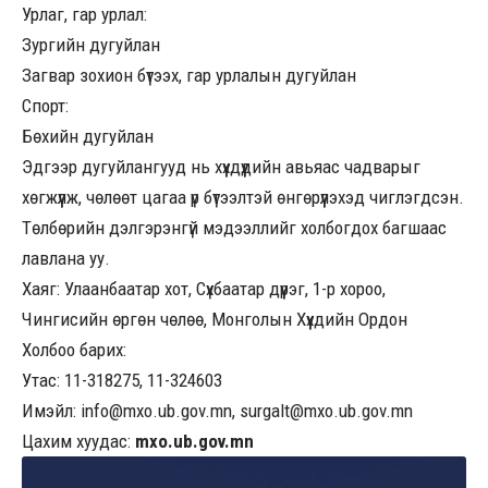
Урлаг, гар урлал:
Зургийн дугуйлан
Загвар зохион бүтээх, гар урлалын дугуйлан
Спорт:
Бөхийн дугуйлан
Эдгээр дугуйлангууд нь хүүхдүүдийн авьяас чадварыг
хөгжүүлж, чөлөөт цагаа үр бүтээлтэй өнгөрүүлэхэд чиглэгдсэн.
Төлбөрийн дэлгэрэнгүй мэдээллийг холбогдох багшаас
лавлана уу.
Хаяг: Улаанбаатар хот, Сүхбаатар дүүрэг, 1-р хороо,
Чингисийн өргөн чөлөө, Монголын Хүүхдийн Ордон
Холбоо барих:
Утас: 11-318275, 11-324603
Имэйл:
info@mxo.ub.gov.mn
,
surgalt@mxo.ub.gov.mn
Цахим хуудас:
mxo.ub.gov.mn