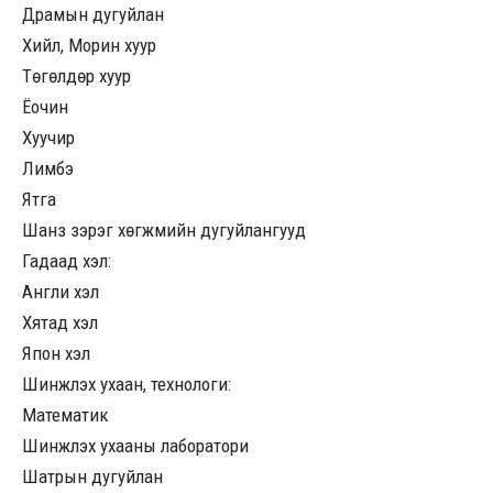
Драмын дугуйлан
Хийл, Морин хуур
Төгөлдөр хуур
Ёочин
Хуучир
Лимбэ
Ятга
Шанз зэрэг хөгжмийн дугуйлангууд
Гадаад хэл:
Англи хэл
Хятад хэл
Япон хэл
Шинжлэх ухаан, технологи:
Математик
Шинжлэх ухааны лаборатори
Шатрын дугуйлан