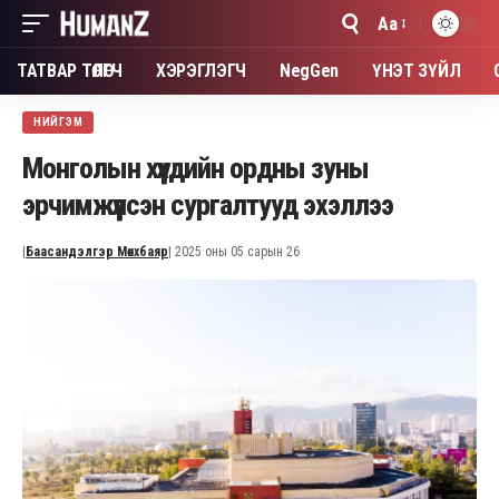
Aa
Font
Resizer
ТАТВАР ТӨЛӨГЧ
ХЭРЭГЛЭГЧ
NegGen
ҮНЭТ ЗҮЙЛ
НИЙГЭМ
Монголын хүүхдийн ордны зуны
эрчимжүүлсэн сургалтууд эхэллээ
|
Баасандэлгэр Мөнхбаяр
| 2025 оны 05 сарын 26