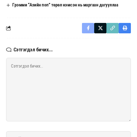
Грэмми “Азийн поп” төрөл нэмсэн нь маргаан дагууллаа
Сэтгэгдэл бичих...