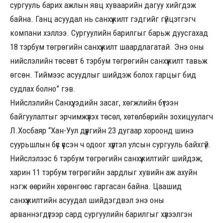
сургууль барих ажлын явц хуваарийн дагуу хийгдэж
байна. Ганц асуудал нь санхүүжилт гэдгийг гүйцэтгэгч
компани хэллээ. Сургуулийн барилгыг барьж дуусгахад
18 тэрбум төгрөгийн санхүүжилт шаардлагатай. Энэ оны
нийслэлийн төсөвт 6 тэрбум төгрөгийн санхүүжилт тавьж
өгсөн. Тиймээс асуудлыг шийдэж болох гарцыг бид
судлах болно” гэв.
Нийслэлийн Санхүү, эдийн засаг, хөгжлийн бүтээн
байгуулалтыг эрчимжүүлэх төсөл, хөтөлбөрийн зохицуулагч
Л.Хосбаяр “Хан-Уул дүүргийн 23 дугаар хороонд шинэ
суурьшлын бүс үүссэн ч одоог хүртэл улсын сургууль байхгүй.
Нийслэлээс 6 тэрбум төгрөгийн санхүүжилтийг шийдэж,
харин 11 тэрбум төгрөгийн зардлыг хувийн аж ахуйн
нэгж өөрийн хөрөнгөөс гаргасан байна. Цаашид
санхүүжилтийн асуудал шийдэгдвэл энэ оны
арваннэгдүгээр сард сургуулийн барилгыг хүлээлгэн