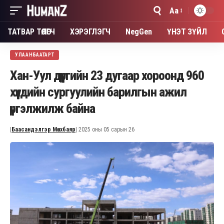
Aa
Font
Resizer
ТАТВАР ТӨЛӨГЧ
ХЭРЭГЛЭГЧ
NegGen
ҮНЭТ ЗҮЙЛ
УЛААНБААТАРТ
Хан-Уул дүүргийн 23 дугаар хороонд 960
хүүхдийн сургуулийн барилгын ажил
үргэлжилж байна
|
Баасандэлгэр Мөнхбаяр
| 2025 оны 05 сарын 26