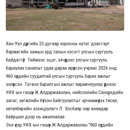
Хан-Уул дүүргийн 23 дугаар хорооны нутаг дэвсгэрт
Яармагийн замын урд талын хэсэгт улсын сургууль
байдаггүй. Тиймээс эцэг, эхчүүдээс улсын сургууль
бариулах саналыг удаа дараа ирүүлсэн учраас 2024 онд
960 хүүхдийн суудалтай улсын сургууль барих ажлыг
эхлүүлсэн. Тэгвэл барилгын ажлыг яаравчлуулах үүднээс
УИХ-ын гишүүн Ж.Алдаржавхлан, нийслэлийн Санхүү, эдийн
засаг, хөгжлийн бүтээн байгуулалтыг эрчимжүүлэх төсөл,
хөтөлбөрийн зохицуулагч Л. Хосбаяр нар өнөөдөр
байршил дээр нь ажиллалаа.
Энэ үеэр УИХ-ын гишүүн Ж.Алдаржавхлан “960 хүүхдийн