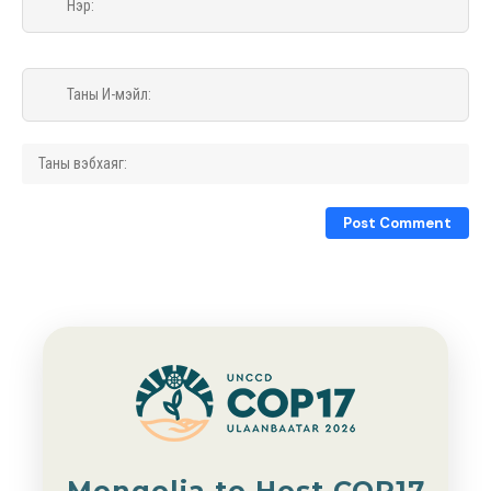
Mongolia to Host COP17