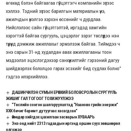
өгөхөд бэлэн байгаагаа гүйцэтгэгч компанийн зүгээс
хэллээ. Тэдний зүгээс барилгын материалын үнэ,
ажилчдын үнэлгээ хэрхэн өссөнийг ч дурдлаа.
Нийслэлээс сайн гүйцэтгэлтэй, иргэдэд хамгийн
хэрэгтэй байгаа сургууль, цэцэрлэг зэрэг төслүүдээ нэн
түрүүнд дэмжиж ажиллахыг эрмэлзэж байгаа. Тиймдээ ч
энэ сарын 31-нд худалдан авах ажиллагааны тоон
мэдээлэл эцэслэгдэхээр санхүүжилтийг гэрээний дагуу
шийдвэрлэх бололцоо гарах эсэхийг бид судлах болно”
гэдгээ илэрхийллээ.
ДАШИНЧИЛЭН СУМЫН ЕРӨНХИЙ БОЛОВСРОЛЫН СУРГУУЛЬ
ЖИШИГ ГАЛ ТОГООГ ТОХИЖУУЛЖЭЭ
“Төслийн сонгон шалгаруулалтад “Нааново грийн энержи”
ХХК бичиг баримт дутуугаас хасагдсан”
Өнөөдөр хийгдэх цахилгаан засварын ХУВААРЬ
Энэ онд нийт 2313 гадаадын иргэнд оршин суух зөвшөөрөл
олгожээ