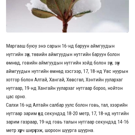
Маргааш буюу энэ сарын 16-нд баруун аймгуудын
нутгийн зүүн, төвийн аймгуудын нутгийн баруун болон
өмнөд, говийн аймгуудын нутгийн хойд болон зүүн, зүүн
аймгуудын нутгийн өмнөд хэсгээр, 17, 18-нд Увс нуурын
хотгор болон Алтай, Хангай, Хөвсгөл, Хэнтийн уулархаг
нутгаар, 19-нд Хангайн уулархаг нутгаар бороо, нойтон
цас орно.
Салхи 16-нд Алтайн салбар уулс болон говь, тал, хээрийн
нутгаар зарим үед секундэд 18-20 метр, 17, 18-нд нутгийн
зарим газраар, 19-нд говь талын нутгаар секундэд 14-16
метр хүрч ширүүсэж, шороон шуурга шуурна.