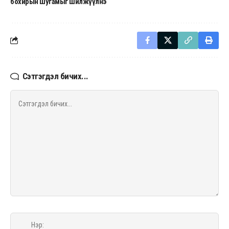
бохирын шугамыг шилжүүлнэ
Сэтгэгдэл бичих...