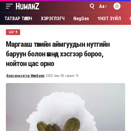
Aa
Font
Resizer
ТАТВАР ТӨЛӨГЧ
ХЭРЭГЛЭГЧ
NegGen
ҮНЭТ ЗҮЙЛ
ЦАГ ҮЕ
Маргааш төвийн аймгуудын нутгийн
баруун болон өмнөд хэсгээр бороо,
нойтон цас орно
|
Баасандэлгэр Мөнхбаяр
| 2025 оны 05 сарын 15