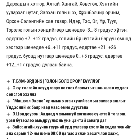
Дархадын хотгор, Алтай, Хангай, Хөвсгөл, Хэнтийн
уулархаг нутаг, Завхан голын эх, Хүрэнбэлчир орчим,
Орхон-Сэлэнгийн сав газар, Идэр, Тэс, Эг, Үүр, Туул,
Тэрэлж голын хөндийгөөр шөнөдөө -3…-8 градус хүйтэн,
өдөртөө +7…+12 градус, говийн бүс нутгийн баруун өмнөд
хэсгээр шөнөдөө +6…+11 градус, өдөртөө +21…+26
градус, бусад нутгаар шөнөдөө 0…+5 градус, өдөртөө
+12…+17 градус дулаан байна.
Т.БУМ-ЭРДЭНЭ | “ОЛОН БОЛООРОЙ” ӨГҮҮЛЛЭГ
Оюу толгойн асуудлаарх нотлох баримтыг шинжлэн судлах
сонсгол эхэлнэ
“Мишээл Экспо” орчмын явган хүний замын засвар ажлыг
Үндэсний их баяр наадмаас өмнө дуусгана
Э.Цэндсүрэн: Алдаад ч хамаагүй хөгжмөө сүнстэй тоглож,
уран бүтээлээ амьдруулах нь үнэ цэнтэй санагддаг
Зайсангийн хуучин гүүрний урд уулзвар хэсгийн хөдөлгөөнийг
энэ сарын 12-ны шөнө 00:00 цагаас эхлэн хэсэгчлэн хааж,