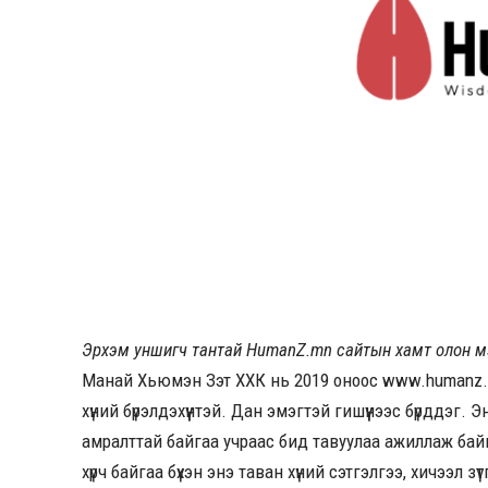
Эрхэм уншигч тантай HumanZ.mn сайтын хамт олон 
Манай Хьюмэн Зэт ХХК нь 2019 оноос www.humanz.m
хүний бүрэлдэхүүнтэй. Дан эмэгтэй гишүүнээс бүрддэг
амралттай байгаа учраас бид тавуулаа ажиллаж ба
хүрч байгаа бүхэн энэ таван хүний сэтгэлгээ, хичээл 