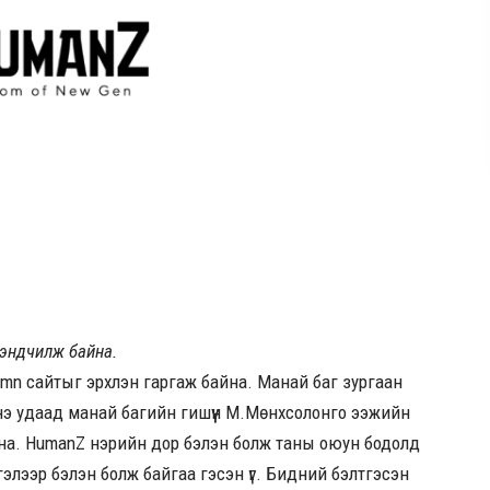
мэндчилж байна.
n сайтыг эрхлэн гаргаж байна. Манай баг зургаан
. Энэ удаад манай багийн гишүүн М.Мөнхсолонго ээжийн
йна. HumanZ нэрийн дор бэлэн болж таны оюун бодолд
зүтгэлээр бэлэн болж байгаа гэсэн үг. Бидний бэлтгэсэн