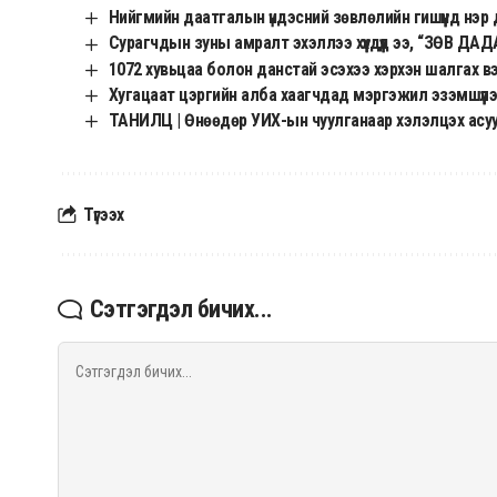
Нийгмийн даатгалын үндэсний зөвлөлийн гишүүнд нэ
Сурагчдын зуны амралт эхэллээ хүүхдүүд ээ, “ЗӨВ Д
1072 хувьцаа болон данстай эсэхээ хэрхэн шалгах в
Хугацаат цэргийн алба хаагчдад мэргэжил эзэмшүүл
ТАНИЛЦ | Өнөөдөр УИХ-ын чуулганаар хэлэлцэх асу
Түгээх
Сэтгэгдэл бичих...