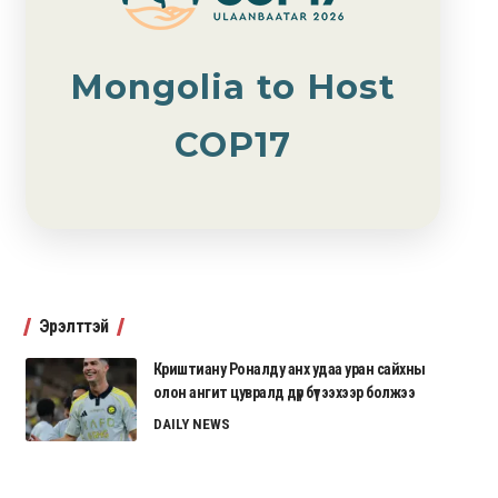
Mongolia to Host
COP17
Эрэлттэй
Криштиану Роналду анх удаа уран сайхны
олон ангит цувралд дүр бүтээхээр болжээ
DAILY NEWS