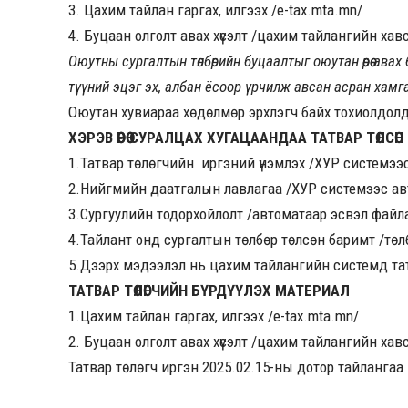
3. Цахим тайлан гаргах, илгээх /e-tax.mta.mn/
4. Буцаан олголт авах хүсэлт /цахим тайлангийн хав
Оюутны сургалтын төлбөрийн буцаалтыг оюутан өөрөө авах 
түүний эцэг эх, албан ёсоор үрчилж авсан асран хамг
Оюутан хувиараа хөдөлмөр эрхлэгч байх тохиолдолд
ХЭРЭВ ӨӨРӨӨ СУРАЛЦАХ ХУГАЦААНДАА ТАТВАР ТӨЛСӨН
1.Татвар төлөгчийн иргэний үнэмлэх /ХУР системээ
2.Нийгмийн даатгалын лавлагаа /ХУР системээс ав
3.Сургуулийн тодорхойлолт /автоматаар эсвэл файл
4.Тайлант онд сургалтын төлбөр төлсөн баримт /тө
5.Дээрх мэдээлэл нь цахим тайлангийн системд тат
ТАТВАР ТӨЛӨГЧИЙН БҮРДҮҮЛЭХ МАТЕРИАЛ
1.Цахим тайлан гаргах, илгээх /e-tax.mta.mn/
2. Буцаан олголт авах хүсэлт /цахим тайлангийн хав
Татвар төлөгч иргэн 2025.02.15-ны дотор тайлангаа 