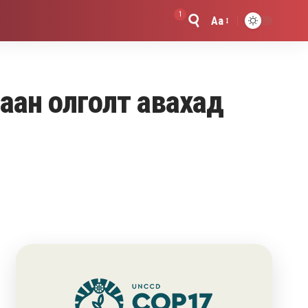
1
Aa
Font
Resizer
цаан олголт авахад