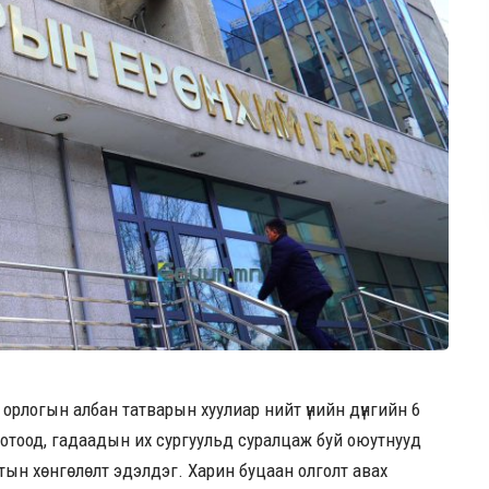
 орлогын албан татварын хуулиар нийт үнийн дүнгийн 6
 дотоод, гадаадын их сургуульд суралцаж буй оюутнууд
лтын хөнгөлөлт эдэлдэг. Харин буцаан олголт авах