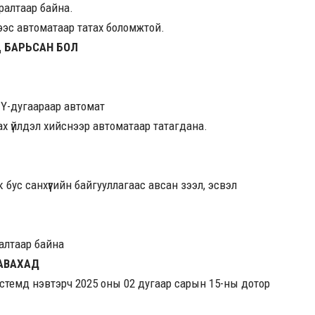
ралтаар байна.
эс автоматаар татах боломжтой.
Ц БАРЬСАН БОЛ
 Ү-дугаараар автомат
х үйлдэл хийснээр автоматаар татагдана.
бус санхүүгийн байгууллагаас авсан зээл, эсвэл
ралтаар байна
 АВАХАД
стемд нэвтэрч 2025 оны 02 дугаар сарын 15-ны дотор