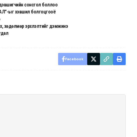
р дэвшигчийн сонсгол боллоо
АДАЛ”-ыг хэвшил болгоцгооё
э
эх, хөдөлмөр эрхлэлтийг дэмжинэ
удал
Facebook