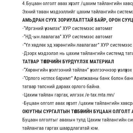
4.Буцаан олголт авах хүсэлт /цахим тайлангийн хавс
Эхний таван мэдээллийг цахим тайлангийн системэ
АМЬДРАН СУУХ ЗОРИУЛАЛТТАЙ БАЙР, ОРОН СУУ
-“Иргэний үнэмлэх” ХУР системээс автомат
-“НД-ын лавлагаа” ХУР системээс автомат
-“Үл хөдлөх эд хөрөнгийн лавлагааг” ХУР системээс
-Дээрх мэдээлэл нь цахим тайлангийн системд тата
ТАТВАР ТӨЛӨГЧИЙН БҮРДҮҮЛЭХ МАТЕРИАЛ
-“Хөрөнгийн үнэлгээний тайлан” үнэлгээчнээр үнэлүүлэх
-“Орлого нотлох баримт” Арилжааны банк болон банк 
татвар төлсний дараах орлого байна.
-Цахим тайлан гаргах, илгээх /e-tax.mta.mn/
-Буцаан олголт авах хүсэлт /цахим тайлангийн хавс
ОЮУТНЫ СУРГАЛТЫН ТӨЛБӨРИЙН БУЦААН ОЛГОЛТ
Буцаан олголтыг авахын тулд Цахим тайлангийн си
тайлангаа гаргах шаардлагатай юм.