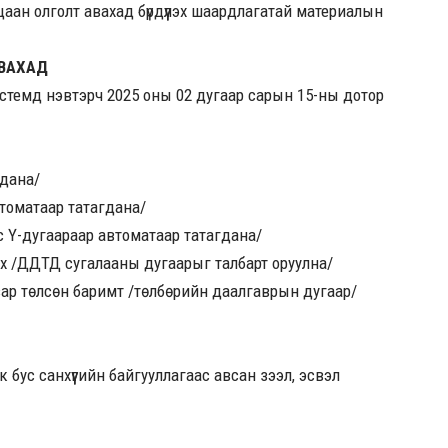
цаан олголт авахад бүрдүүлэх шаардлагатай материалын
АВАХАД
стемд нэвтэрч 2025 оны 02 дугаар сарын 15-ны дотор
гдана/
томатаар татагдана/
с Ү-дугаараар автоматаар татагдана/
х /ДДТД сугалааны дугаарыг талбарт оруулна/
вар төлсөн баримт /төлбөрийн даалгаврын дугаар/
бус санхүүгийн байгууллагаас авсан зээл, эсвэл