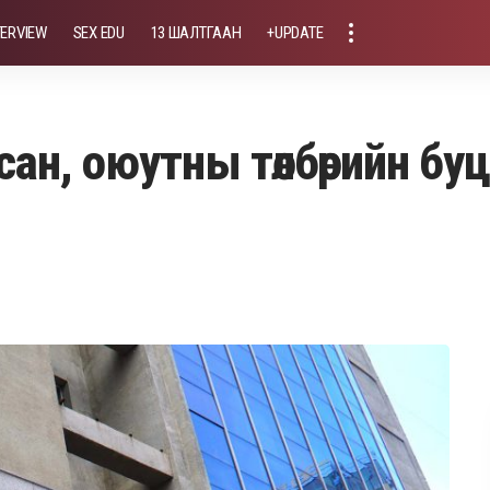
TERVIEW
SEX EDU
13 ШАЛТГААН
+UPDATE
сан, оюутны төлбөрийн бу