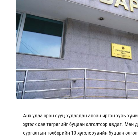
Анх удаа орон сууц худалдан авсан иргэн хувь хүний
хүртэлх сая төгрөгийг буцаан олголтоор авдаг. Мөн
сургалтын төлбөрийн 10 хүртэлх хувийн буцаан олго