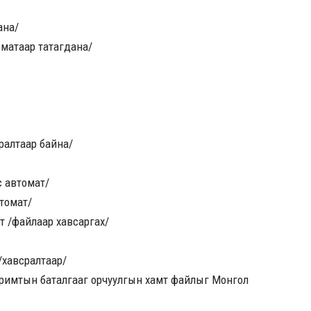
ана/
матаар татагдана/
сралтаар байна/
с автомат/
томат/
т /файлаар хавсаргах/
 /хавсралтаар/
баримтын баталгааг орчуулгын хамт файлыг Монгол