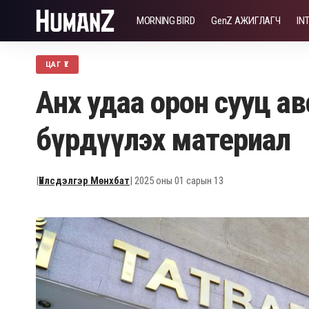
MORNING BIRD
GenZ АЖИГЛАГЧ
IN
ЦАГ ҮЕ
Анх удаа орон сууц ав
бүрдүүлэх материал
|
Үйлсдэлгэр Мөнхбат
| 2025 оны 01 сарын 13