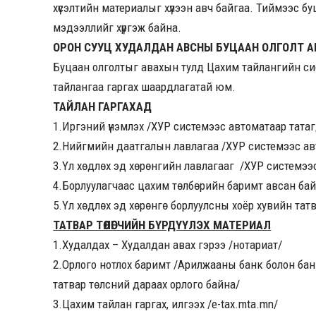
хүсэлтийн материалыг хүлээн авч байгаа. Тиймээс бу
мэдээллийг хүргэж байна.
ОРОН СУУЦ ХУДАЛДАН АВСНЫ БУЦААН ОЛГОЛТ 
Буцаан олголтыг авахын тулд Цахим тайлангийн си
тайлангаа гаргах шаардлагатай юм.
ТАЙЛАН ГАРГАХАД
1.Иргэний үнэмлэх /ХУР системээс автоматаар тата
2.Нийгмийн даатгалын лавлагаа /ХУР системээс ав
3.Үл хөдлөх эд хөрөнгийн лавлагааг /ХУР системээ
4.Борлуулагчаас цахим төлбөрийн баримт авсан бай
5.Үл хөдлөх эд хөрөнгө борлуулсны хоёр хувийн тат
ТАТВАР ТӨЛӨГЧИЙН БҮРДҮҮЛЭХ МАТЕРИАЛ
1.Худалдах – Худалдан авах гэрээ /нотариат/
2.Орлого нотлох баримт /Арилжааны банк болон банк 
татвар төлсний дараах орлого байна/
3.Цахим тайлан гаргах, илгээх /e-tax.mta.mn/