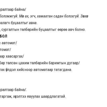
сралтаар байна/
боломжгүй. Мөн ах, эгч, хамаатан садан болохгүй. Зөвхөн
аалагч буцаалтыг авна.
 сургалтын төлбөрийн буцаалтыг өөрөө авч болно.
 БОЛ
с автомат/
томат/
аар хавсаргах/
лбөр төлсөн цахим төлбөрийн баримтын дугаар/
ах үйлдэл хийснээр автоматаар татагдана.
сралтаар байна/.
гаргаж, хүсэлтээ явуулах шаардлагатай.