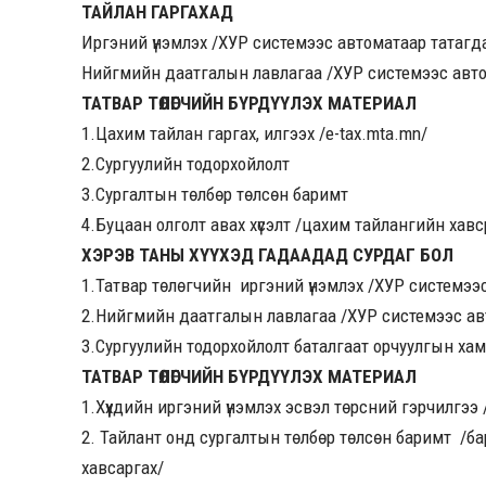
ТАЙЛАН ГАРГАХАД
Иргэний үнэмлэх /ХУР системээс автоматаар татагд
Нийгмийн даатгалын лавлагаа /ХУР системээс авто
ТАТВАР ТӨЛӨГЧИЙН БҮРДҮҮЛЭХ МАТЕРИАЛ
1.Цахим тайлан гаргах, илгээх /e-tax.mta.mn/
2.Сургуулийн тодорхойлолт
3.Сургалтын төлбөр төлсөн баримт
4.Буцаан олголт авах хүсэлт /цахим тайлангийн хав
ХЭРЭВ ТАНЫ ХҮҮХЭД ГАДААДАД СУРДАГ БОЛ
1.Татвар төлөгчийн иргэний үнэмлэх /ХУР системээ
2.Нийгмийн даатгалын лавлагаа /ХУР системээс ав
3.Сургуулийн тодорхойлолт баталгаат орчуулгын хам
ТАТВАР ТӨЛӨГЧИЙН БҮРДҮҮЛЭХ МАТЕРИАЛ
1.Хүүхдийн иргэний үнэмлэх эсвэл төрсний гэрчилгээ
2. Тайлант онд сургалтын төлбөр төлсөн баримт /
хавсаргах/