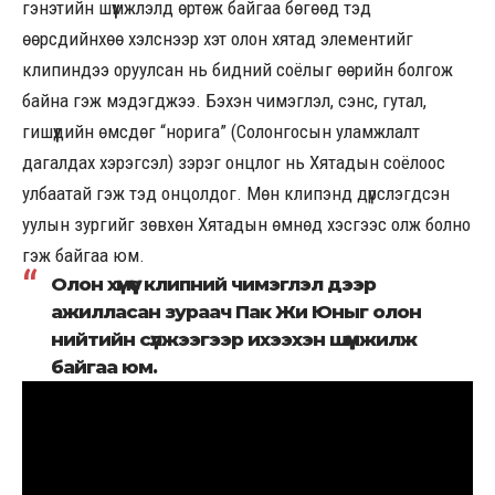
гэнэтийн шүүмжлэлд өртөж байгаа бөгөөд тэд
өөрсдийнхөө хэлснээр хэт олон хятад элементийг
клипиндээ оруулсан нь бидний соёлыг өөрийн болгож
байна гэж мэдэгджээ. Бэхэн чимэглэл, сэнс, гутал,
гишүүдийн өмсдөг “норига” (Солонгосын уламжлалт
дагалдах хэрэгсэл) зэрэг онцлог нь Хятадын соёлоос
улбаатай гэж тэд онцолдог. Мөн клипэнд дүрслэгдсэн
уулын зургийг зөвхөн Хятадын өмнөд хэсгээс олж болно
гэж байгаа юм.
Олон хүмүүс клипний чимэглэл дээр
ажилласан зураач Пак Жи Юныг олон
нийтийн сүлжээгээр ихээхэн шүүмжилж
байгаа юм.