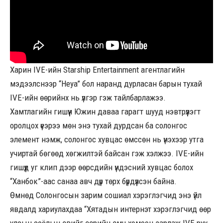
Харин IVE-ийн Starship Entertainment агентлагийн
мэдээлснээр “Heya” бол наранд дурласан барын тухай
IVE-ийн өөрийнх нь үлгэр гэж тайлбарлажээ.
Хамтлагийн гишүүн Южин даваа гарагт шууд нэвтрүүлэгт
оролцох үеэрээ мөн энэ тухай дурдсан ба солонгос
элемент нэмж, солонгос хувцас өмссөн нь үнэхээр утга
учиртай бөгөөд хөгжилтэй байсан гэж хэлжээ. IVE-ийн
гишүүд уг клип дээр өөрсдийн үндэсний хувцас болох
“Ханбок”-аас санаа авч дүр төрх бүрдүүлсэн байна.
Өмнөд Солонгосын зарим сошиал хэрэглэгчид энэ үйл
явдалд хариулахдаа “Хятадын интернэт хэрэглэгчид өөр