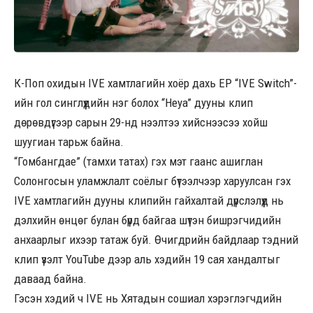
К-Поп охидын IVE хамтлагийн хоёр дахь EP “IVE Switch”-
ийн гол синглүүдийн нэг болох “Heya” дууны клип
дөрөвдүгээр сарын 29-нд нээлтээ хийснээсээ хойш
шуугиан тарьж байна.
“Гомбангдае” (тамхи татах) гэх мэт гаанс ашиглан
Солонгосын уламжлалт соёлыг бүтээлчээр харуулсан гэх
IVE хамтлагийн дууны клипийн гайхалтай дүрслэлүүд нь
дэлхийн өнцөг булан бүрд байгаа шүтэн бишрэгчидийн
анхаарлыг ихээр татаж буй. Өчигдрийн байдлаар тэдний
клип үзэлт YouTube дээр аль хэдийн 19 сая хандалтыг
даваад байна.
Гэсэн хэдий ч IVE нь Хятадын сошиал хэрэглэгчдийн