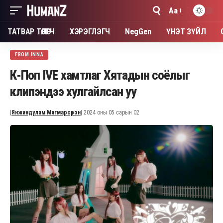
Aa
Font
Resizer
ТАТВАР ТӨЛӨГЧ
ХЭРЭГЛЭГЧ
NegGen
ҮНЭТ ЗҮЙЛ
FROM INNA
К-Поп IVE хамтлаг Хятадын соёлыг
клипэндээ хулгайлсан уу
|
Янжиндулам Мягмарсүрэн
| 2024 оны 05 сарын 02