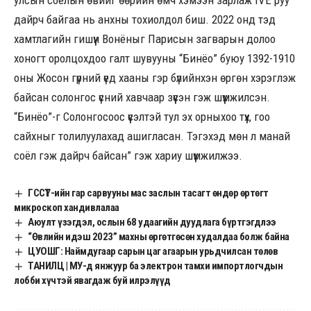
улсын соёлын өвийг өөрийн өмч хэмээн зарлаж IVE руу
дайрч байгаа нь анхны тохиолдол биш. 2022 онд тэд
хамтлагийн гишүүн Вонёныг Парисын загварын долоо
хоногт оролцохдоо галт шувууны “Бинёо” буюу 1392-1910
оны Жосон гүрний үед хааны гэр бүлийнхэн өргөн хэрэглэж
байсан солонгос үсний хавчаар зүүсэн гэж шүүмжилсэн.
“Бинёо”-г Солонгосоос үүсэлтэй тул эх орныхоо түүх, гоо
сайхныг толилуулахад ашигласан. Тэгэхэд мөн л манай
соёл гэж дайрч байсан” гэж хариу шүүмжилжээ.
ГССҮТ-ийн гар сарвууны мас заслын тасагт өндөр өртөгт
микроскоп хандивлалаа
Аюулт үзэгдэл, ослын 68 удаагийн дуудлага бүртгэгдлээ
“Өвлийн идэш 2023” махны өргөтгөсөн худалдаа болж байна
ЦУОШГ: Наймдугаар сарын цаг агаарын урьдчилсан төлөв
ТАНИЛЦ | МУ-д янжуур ба электрон тамхи импортлогчдын
лобби хүчтэй явагдаж буй илрэлүүд