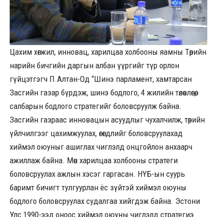
Цахим хөгжил, инновац, харилцаа холбооны яамны Төрийн
нарийн бичгийн даргын албан үүргийг түр орлон
гүйцэтгэгч П.Алтан-Од “Шинэ парламент, хамтарсан
Засгийн газар бүрдэж, шинэ бодлого, 4 жилийн төлөвлөгөө,
салбарын бодлого стратегийг боловсруулж байна.
Засгийн газраас инновацын асуудлыг чухалчилж, төрийн
үйлчилгээг цахимжуулах, өгөгдлийг боловсруулахад
хиймэл оюуныг ашиглах чиглэлд онцгойлон анхаарч
ажиллаж байна. Мөн харилцаа холбооны стратеги
боловсруулах ажлын хэсэг гаргасан. НҮБ-ын суурь
баримт бичигт тулгуурлан ёс зүйтэй хиймэл оюуны
бодлого боловсруулах судалгаа хийгдэж байна. Эстони
Улс 1990-ээд оноос хиймэл оюуны чиглэлд стратегиэ