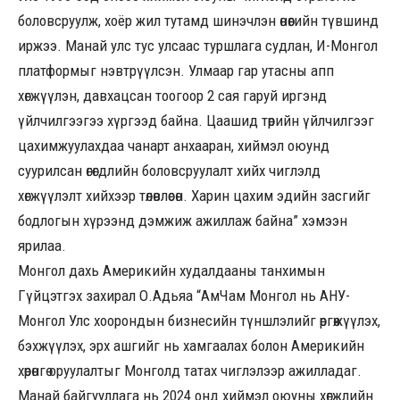
боловсруулж, хоёр жил тутамд шинэчлэн өнөөгийн түвшинд
иржээ. Манай улс тус улсаас туршлага судлан, И-Монгол
платформыг нэвтрүүлсэн. Улмаар гар утасны апп
хөгжүүлэн, давхацсан тоогоор 2 сая гаруй иргэнд
үйлчилгээгээ хүргээд байна. Цаашид төрийн үйлчилгээг
цахимжуулахдаа чанарт анхааран, хиймэл оюунд
суурилсан өгөгдлийн боловсруулалт хийх чиглэлд
хөгжүүлэлт хийхээр төлөвлөсөн. Харин цахим эдийн засгийг
бодлогын хүрээнд дэмжиж ажиллаж байна” хэмээн
ярилаа.
Монгол дахь Америкийн худалдааны танхимын
Гүйцэтгэх захирал О.Адьяа “АмЧам Монгол нь АНУ-
Монгол Улс хоорондын бизнесийн түншлэлийг өргөжүүлэх,
бэхжүүлэх, эрх ашгийг нь хамгаалах болон Америкийн
хөрөнгө оруулалтыг Монголд татах чиглэлээр ажилладаг.
Манай байгууллага нь 2024 онд хиймэл оюуны хөгжлийн