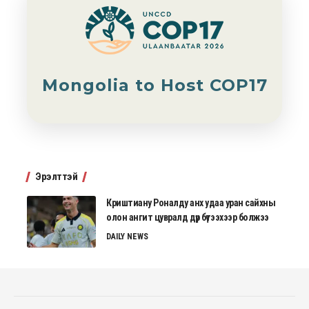
Mongolia to Host COP17
Эрэлттэй
Криштиану Роналду анх удаа уран сайхны
олон ангит цувралд дүр бүтээхээр болжээ
DAILY NEWS