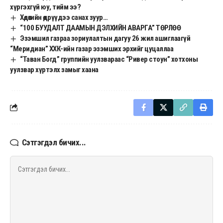
хүргэхгүй юу, тийм ээ?
Хөдөөгийн өдрүүдээ санах зуур…
“100 БУУДАЛТ ДААМЫН ДЭЛХИЙН АВАРГА” ТӨРЛӨӨ
Эзэмшил газраа зориулалтын дагуу 26 жил ашиглаагүй
“Меридиан” ХХК-ийн газар эзэмших эрхийг цуцаллаа
“Таван Богд” группийн уулзвараас “Ривер стоун” хотхоны
уулзвар хүртэлх замыг хаана
Сэтгэгдэл бичих...