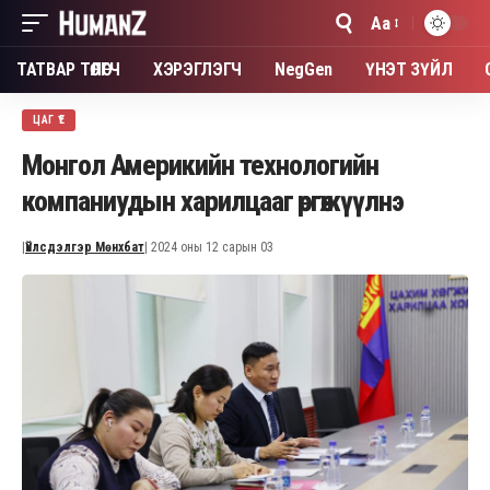
Aa
Font
Resizer
ТАТВАР ТӨЛӨГЧ
ХЭРЭГЛЭГЧ
NegGen
ҮНЭТ ЗҮЙЛ
ЦАГ ҮЕ
Монгол Америкийн технологийн
компаниудын харилцааг өргөжүүлнэ
|
Үйлсдэлгэр Мөнхбат
| 2024 оны 12 сарын 03