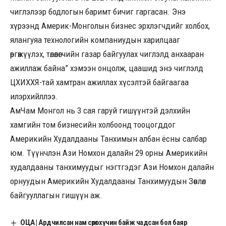
чиглэлээр бодлогын баримт бичиг гаргасан. Энэ
хүрээнд Америк-Монголын бизнес эрхлэгчдийг холбох,
ялангуяа технологийн компаниудын харилцааг
өргөжүүлэх, төлөөлөгчийн газар байгуулах чиглэлд анхааран
ажиллаж байна” хэмээн онцолж, цаашид энэ чиглэлд
ЦХИХХЯ-тай хамтран ажиллах хүсэлтэй байгаагаа
илэрхийллээ.
АмЧам Монгол нь 3 сая гаруй гишүүнтэй дэлхийн
хамгийн том бизнесийн холбоонд тооцогддог
Америкийн Худалдааны Танхимын албан ёсны салбар
юм. Түүнчлэн Ази Номхон далайн 29 орны Америкийн
худалдааны танхимуудыг нэгтгэдэг Ази Номхон далайн
орнуудын Америкийн Худалдааны Танхимуудын Зөвлөл
байгууллагын гишүүн аж.
ОЦА | Ардчилсан нам сөрөг хүчин байж чадсан бол баяр