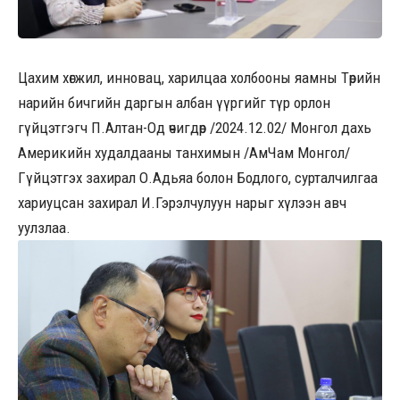
Цахим хөгжил, инновац, харилцаа холбооны яамны Төрийн
нарийн бичгийн даргын албан үүргийг түр орлон
гүйцэтгэгч П.Алтан-Од өчигдөр /2024.12.02/ Монгол дахь
Америкийн худалдааны танхимын /АмЧам Монгол/
Гүйцэтгэх захирал О.Адьяа болон Бодлого, сурталчилгаа
хариуцсан захирал И.Гэрэлчулуун нарыг хүлээн авч
уулзлаа.