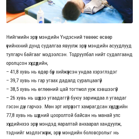
Нийгмийн эрүүл мэндийн Үндэсний төвөөс өсвөр
үеийнхний дунд судалгаа явуулж эрүүл мэндийн асуудлууд
тулгарч байгааг мэдээлсэн. Тодруулбал нийт судалгаанд
оролцсон хүүхдүүдийн,
– 41,8 хувь нь өдөр бүр хийжүүлсэн ундаа хэрэглэдэг
–
39,7 хувь нь гар угаах дадалд суралцаагүй
– 38,5 хувь нь өглөөний цай тогтмол ууж хэвшээгүй
– 26 хувь нь шүдээ угаадаггүй буюу заримдаа л угаадаг
гэсэн дүн гарчээ. Мөн эрт илрүүлэгт хамрагдсан хүүхдүүдийн
77,8 хувь нь шүдний цооролтой байсан нь манай улс
хүүхдийнхээ эрүүл мэндэд яаралтай анхаарал хандуулж,
тэднийг мэдлэгжүүлж, эрүүл мэндийн боловсролыг нь