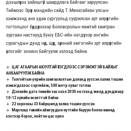
дээшлүүлэх зайлшгүй шаардлага байгааг харуулсан.
Тиймээс Эрүүл мэндийн сайд Т.Мөнхсайхан улсын
хэмжээнд анх удаа сургуульд суурилсан эрт илрүүлгийн
тогтолцоог бүрдүүлэхээр Боловсролын яамтай хамтран
зургаан настнууд буюу ЕБС-ийн нэгдүгээр ангийн
сурагчдын дунд нүд, шүд, зүрхний эмгэгийн эрт илрүүлгийн
үзлэгийг зохион байгуулж эхлээд байна.
ЦАГ АГААРЫН АЮУЛТАЙ ҮЗЭГДЛЭЭС СЭРЭМЖТЭЙ БАЙХЫГ
АНХААРУУЛЖ БАЙНА
Толгойтын үерийн хамгаалалтын даланд үүссэн халиа тошин
нэмэгдэхээс сэргийлж, 500 метр суваг татлаа
Дэлхийн дата төвийн зах зээл 2030 он гэхэд жилд дунджаар
10-12 хувийн өсөлттэй байна
22 хорооны 33 байршилд халиа тошин үүссэн
Маргааш төвийн аймгуудын нутгийн баруун болон өмнөд
хэсгээр бороо, нойтон цас орно