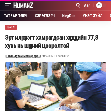
Aa
Font
Resizer
ТАТВАР ТӨЛӨГЧ
ХЭРЭГЛЭГЧ
NegGen
ҮНЭТ ЗҮЙЛ
ЦАГ ҮЕ
Эрт илрүүлэгт хамрагдсан хүүхдүүдийн 77,8
хувь нь шүдний цооролтой
|
Янжиндулам Мягмарсүрэн
| 2024 оны 11 сарын 05