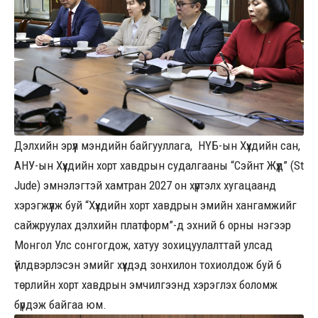
Дэлхийн эрүүл мэндийн байгууллага, НҮБ-ын Хүүхдийн сан,
АНУ-ын Хүүхдийн хорт хавдрын судалгааны “Сэйнт Жүүд” (St
Jude) эмнэлэгтэй хамтран 2027 он хүртэлх хугацаанд
хэрэгжүүлж буй “Хүүхдийн хорт хавдрын эмийн хангамжийг
сайжруулах дэлхийн платформ”-д эхний 6 орны нэгээр
Монгол Улс сонгогдож, хатуу зохицуулалттай улсад
үйлдвэрлэсэн эмийг хүүхдэд зонхилон тохиолдож буй 6
төрлийн хорт хавдрын эмчилгээнд хэрэглэх боломж
бүрдэж байгаа юм.