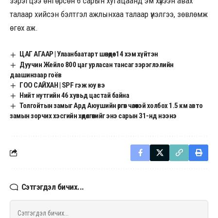
зэрэгцээ өнгөрсөн 6 сарын хугацаанд эм хүлээн авах
талаар хийсэн бэлтгэл ажлынхаа талаар үнэлгээ, зөвлөмж
өгөх аж.
ЦАГ АГААР | Улаанбаатарт шөнөдөө -14 хэм хүйтэн
Дуучин Жейло 800 цаг урласан тансаг зэрэглэлийн
даашинзаар гоёв
ГОО САЙХАН | SPF гэж юу вэ
Нийт нутгийн 46 хувьд цастай байна
Толгойтын замыг Ард Аюушийн өргөн чөлөөтэй холбох 1.5 км авто
замын зорчих хэсгийн хөдөлгөөнийг энэ сарын 31-нд нээнэ
Сэтгэгдэл бичих...