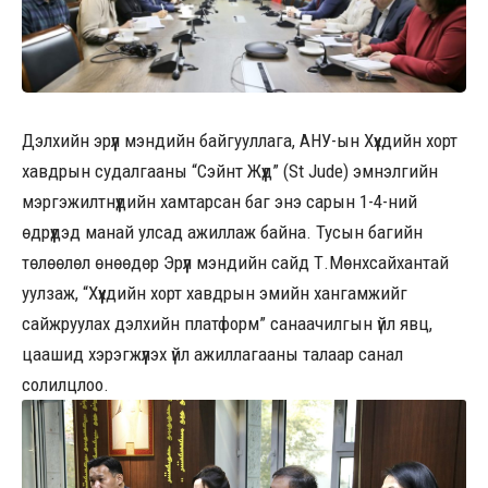
Дэлхийн эрүүл мэндийн байгууллага, АНУ-ын Хүүхдийн хорт
хавдрын судалгааны “Сэйнт Жүүд” (St Jude) эмнэлгийн
мэргэжилтнүүдийн хамтарсан баг энэ сарын 1-4-ний
өдрүүдэд манай улсад ажиллаж байна. Тусын багийн
төлөөлөл өнөөдөр Эрүүл мэндийн сайд Т.Мөнхсайхантай
уулзаж, “Хүүхдийн хорт хавдрын эмийн хангамжийг
сайжруулах дэлхийн платформ” санаачилгын үйл явц,
цаашид хэрэгжүүлэх үйл ажиллагааны талаар санал
солилцлоо.