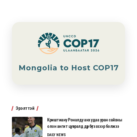
Mongolia to Host COP17
Эрэлттэй
Криштиану Роналду анх удаа уран сайхны
олон ангит цувралд дүр бүтээхээр болжээ
DAILY NEWS