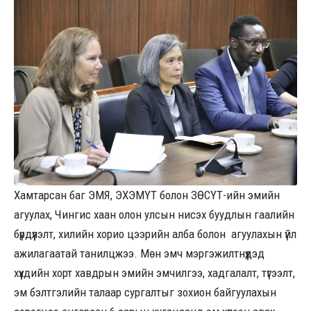
Хамтарсан баг ЭМЯ, ЭХЭМҮТ болон ЗӨСҮТ-ийн эмийн
агуулах, Чингис хаан олон улсын нисэх буудлын гаалийн
бүрдүүлэлт, хилийн хорио цээрийн алба болон агуулахын үйл
ажилагаатай танилцжээ. Мөн эмч мэргэжилтнүүдэд
хүүхдийн хорт хавдрын эмийн эмчилгээ, хадгалалт, түгээлт,
эм бэлтгэлийн талаар сургалтыг зохион байгуулахын