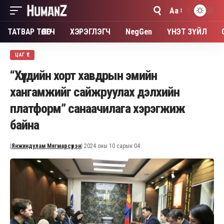
Aa
Font
Resizer
ТАТВАР ТӨЛӨГЧ
ХЭРЭГЛЭГЧ
NegGen
ҮНЭТ ЗҮЙЛ
ЦАГ ҮЕ
“Хүүхдийн хорт хавдрын эмийн
хангамжийг сайжруулах дэлхийн
платформ” санаачилага хэрэгжиж
байна
|
Янжиндулам Мягмарсүрэн
| 2024 оны 10 сарын 04