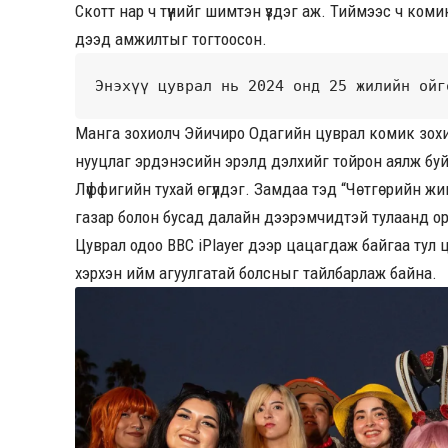
Скотт нар ч түүнийг шимтэн үздэг аж. Тиймээс ч ком
дээд амжилтыг тогтоосон.
Энэхүү цуврал нь 2024 онд 25 жилийн ойг
Манга зохиолч Эйичиро Одагийн цуврал комик зохио
нууцлаг эрдэнэсийн эрэлд дэлхийг тойрон аялж бу
Лүффигийн тухай өгүүлдэг. Замдаа тэд “Чөтгөрийн 
газар болон бусад далайн дээрэмчидтэй тулаанд о
Цуврал одоо BBC iPlayer дээр цацагдаж байгаа тул 
хэрхэн ийм агуулгатай болсныг тайлбарлаж байна.