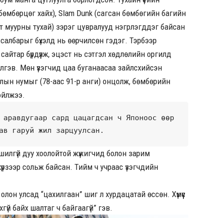
өмбөрцөг хайх), Slam Dunk (сагсан бөмбөгийн багийн
от муурны тухай) зэрэг цувралууд нэгрлэгддэг байсан
салбарыг бүхэлд нь өөрчилсөн гэдэг. Тэрбээр
сайтар бүрдүүлж, эцэст нь сэтгэл хөдлөлийн оргилд
 дэлгэв. Мөн үзэгчид цаа буганаасаа зайлсхийсэн
рлын нумыг (78-аас 91-р анги) онцолж, бөмбөрийн
ойлжээ.
 аравдугаар сард цацагдсан ч Японоос өөр 
ав гаруй жил зарцуулсан.
шилгүй дуу хоолойтой жүжигчид болон зарим
хүрзээр сольж байсан. Тийм ч учраас үзэгчдийн
олон улсад “цахилгаан” шиг л хурдацатай өссөн. Хүмүүс
гүй байх шалтаг ч байгаагүй” гэв.