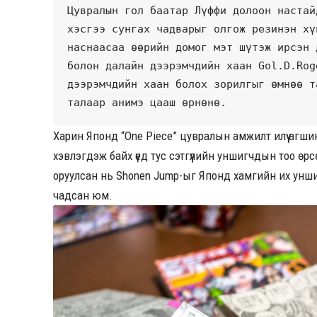
Цувралын гол баатар Лүффи долоон настай
хэсгээ сунгах чадварыг олгож резинэн хү
наснаасаа өөрийн домог мэт шүтэж ирсэн 
болон далайн дээрэмчдийн хаан Gol.D.Rog
дээрэмчдийн хаан болох зорилгыг өмнөө т
талаар анимэ цааш өрнөнө.
Харин Японд “One Piece” цувралын амжилт илүү агшин 
хэвлэгдэж байх үед тус сэтгүүлийн уншигчдын тоо өрс
оруулсан нь Shonen Jump-ыг Японд хамгийн их унши
чадсан юм.