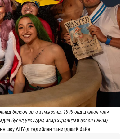
орнид болсон арга хэмжээнд. 1999 онд цуврал гарч
гадна бусад улсуудад асар хурдацтай өссөн байна/
 энэ шоу АНУ-д төдийлөн танигдаагүй байв.