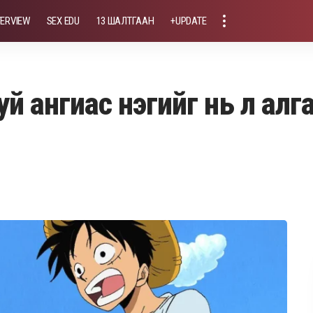
TERVIEW
SEX EDU
13 ШАЛТГААН
+UPDATE
уй ангиас нэгийг нь л ал