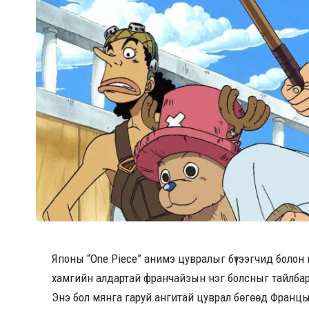
Японы “One Piece” анимэ цувралыг бүтээгчид болон
хамгийн алдартай франчайзын нэг болсныг тайлба
Энэ бол мянга гаруй ангитай цуврал бөгөөд Франц