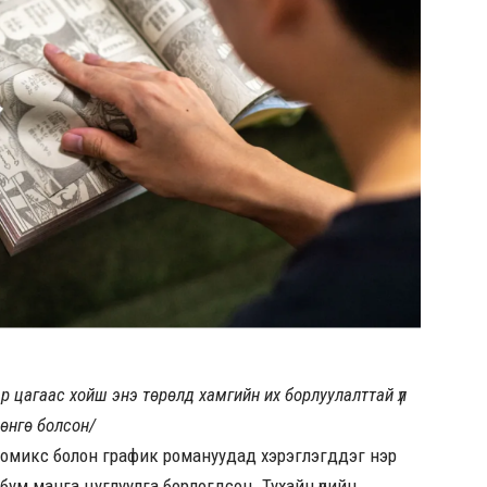
эр цагаас хойш энэ төрөлд хамгийн их борлуулалттай үл
өнгө болсон/
комикс болон график романуудад хэрэглэгддэг нэр
рбум манга цуглуулга борлогдсон. Тухайн үеийн