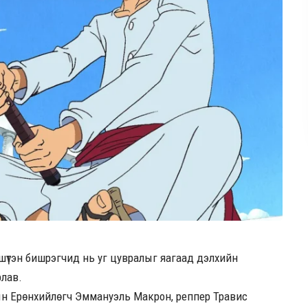
 шүтэн бишрэгчид нь уг цувралыг яагаад дэлхийн
рлав.
ын Ерөнхийлөгч Эммануэль Макрон, реппер Травис