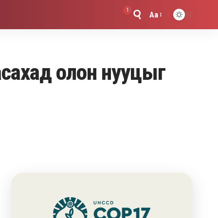
1
Aa
Font
Resizer
гасахад олон нууцыг