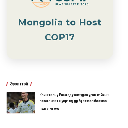
Mongolia to Host
COP17
Эрэлттэй
Криштиану Роналду анх удаа уран сайхны
олон ангит цувралд дүр бүтээхээр болжээ
DAILY NEWS