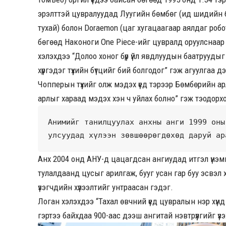
эрэлттэй цувралуудад Луугийн бөмбөг (ид шидийн б
тухай) болон Doraemon (цаг хугацаагаар аялдаг роб
бөгөөд Наконоги One Piece-ийг цувралд оруулснаар 
хэлэхдээ “Долоо хоног бүр үйл явдлуудын баатруудыг 
хүргэдэг түүхийн бүтцийг бий болгодог” гэж агуулгаа
Чопперын түүхийг олж мэдэх үед тэрээр Бөмбөрийн а
арлыг хараад мэдэх хэн ч уйлах болно” гэж тэодорх
Анимийг танилцуулах анхны анги 1999 оны
улсуудад хүлээн зөвшөөрөгдөхөд даруй ар
Анх 2004 онд АНУ-д цацагдсан ангиудад итгэл үнэм
тулалдаанд цусыг арилгаж, бууг усан гар буу эсвэл 
үзэгчдийн хүлээлтийг унтраасан гэдэг.
Логан хэлэхдээ “Тахал өвчний үед цувралын нэр хүнд 
гэртээ байхдаа 900-аас дээш ангитай нэвтрүүлгийг үзэх