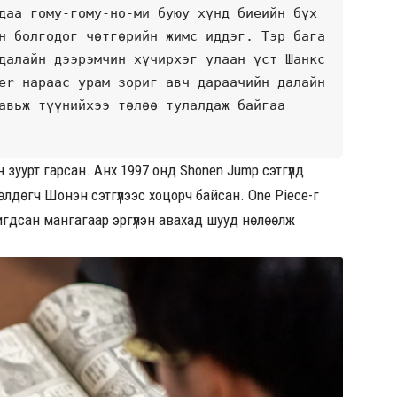
даа гому-гому-но-ми буюу хүнд биеийн бүх 
н болгодог чөтгөрийн жимс иддэг. Тэр бага 
далайн дээрэмчин хүчирхэг улаан үст Шанкс 
er нараас урам зориг авч дараачийн далайн 
авьж түүнийхээ төлөө тулалдаж байгаа 
зуурт гарсан. Анх 1997 онд Shonen Jump сэтгүүлд
өлдөгч Шонэн сэтгүүлээс хоцорч байсан. One Piece-г
гдсан мангагаар эргүүлэн авахад шууд нөлөөлж