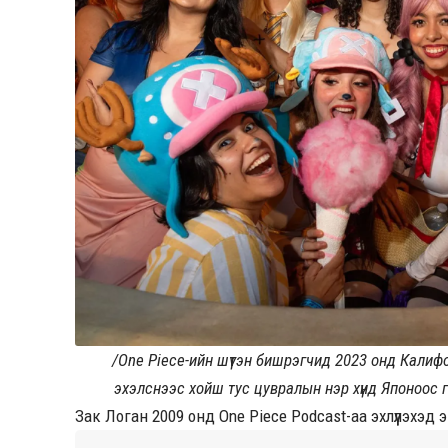
/One Piece-ийн шүтэн бишрэгчид 2023 онд Калиф
эхэлснээс хойш тус цувралын нэр хүнд Японоос 
Зак Логан 2009 онд One Piece Podcast-аа эхлүүлэхэд