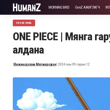
MORNING BIRD
GenZ АЖИГЛАГЧ
IN
FROM INNA
ONE PIECE | Мянга гар
алдана
|
Янжиндулам Мягмарсүрэн
| 2024 оны 09 сарын 12