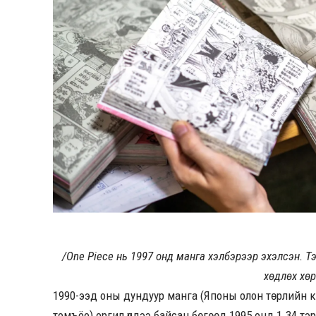
/One Piece нь 1997 онд манга хэлбэрээр эхэлсэн. Т
хөдлөх хөр
1990-ээд оны дундуур манга (Японы олон төрлийн 
томъёо) оргил үедээ байсан бөгөөд 1995 онд 1.34 тэ