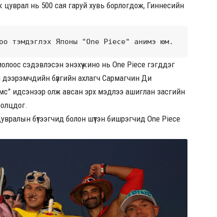
ик цуврал нь 500 сая гаруй хувь борлогдож, Гиннесийн
оо тэмдэглэх Японы "One Piece" анимэ юм.
лоос сэдэвлэсэн энэхүү кино нь One Piece гэгддэг
й дээрэмчдийн бүлгийн ахлагч Сармагчин Ди
жимс” идсэнээр олж авсан эрх мэдлээ ашиглан засгийн
ролцдог.
цувралын бүтээгчид болон шүтэн бишрэгчид One Piece